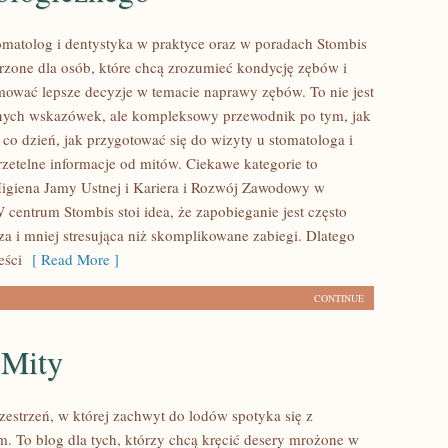
atolog i dentystyka w praktyce oraz w poradach Stombis
orzone dla osób, które chcą zrozumieć kondycję zębów i
jmować lepsze decyzje w temacie naprawy zębów. To nie jest
źnych wskazówek, ale kompleksowy przewodnik po tym, jak
 co dzień, jak przygotować się do wizyty u stomatologa i
rzetelne informacje od mitów. Ciekawe kategorie to
 Higiena Jamy Ustnej i Kariera i Rozwój Zawodowy w
 centrum Stombis stoi idea, że zapobieganie jest często
sza i mniej stresująca niż skomplikowane zabiegi. Dlatego
eści
[ Read More ]
CONTINUE
 Mity
zestrzeń, w której zachwyt do lodów spotyka się z
. To blog dla tych, którzy chcą kręcić desery mrożone w