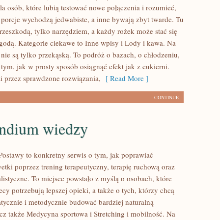
la osób, które lubią testować nowe połączenia i rozumieć,
 porcje wychodzą jedwabiste, a inne bywają zbyt twarde. Tu
przeszkodą, tylko narzędziem, a każdy rożek może stać się
ygodą. Kategorie ciekawe to Inne wpisy i Lody i kawa. Na
 nie są tylko przekąską. To podróż o bazach, o chłodzeniu,
o tym, jak w prosty sposób osiągnąć efekt jak z cukierni.
i przez sprawdzone rozwiązania,
[ Read More ]
CONTINUE
ndium wiedzy
ostawy to konkretny serwis o tym, jak poprawiać
etki poprzez trening terapeutyczny, terapię ruchową oraz
listyczne. To miejsce powstało z myślą o osobach, które
lecy potrzebują lepszej opieki, a także o tych, którzy chcą
atycznie i metodycznie budować bardziej naturalną
cz także Medycyna sportowa i Stretching i mobilność. Na