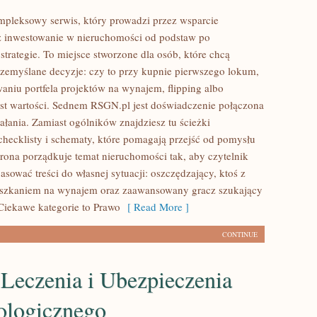
pleksowy serwis, który prowadzi przez wsparcie
z inwestowanie w nieruchomości od podstaw po
trategie. To miejsce stworzone dla osób, które chcą
emyślane decyzje: czy to przy kupnie pierwszego lokum,
aniu portfela projektów na wynajem, flipping albo
ost wartości. Sednem RSGN.pl jest doświadczenie połączona
ałania. Zamiast ogólników znajdziesz tu ścieżki
checklisty i schematy, które pomagają przejść od pomysłu
Strona porządkuje temat nieruchomości tak, aby czytelnik
sować treści do własnej sytuacji: oszczędzający, ktoś z
szkaniem na wynajem oraz zaawansowany gracz szukający
 Ciekawe kategorie to Prawo
[ Read More ]
CONTINUE
Leczenia i Ubezpieczenia
ologicznego