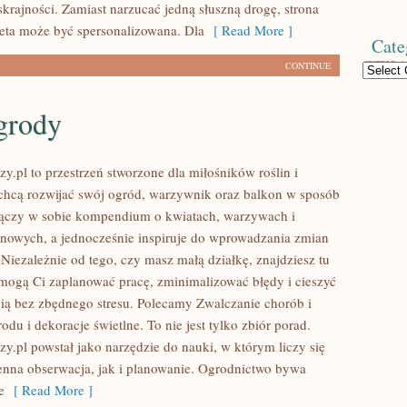
krajności. Zamiast narzucać jedną słuszną drogę, strona
ieta może być spersonalizowana. Dla
[ Read More ]
Cate
CONTINUE
Categories
grody
y.pl to przestrzeń stworzone dla miłośników roślin i
y chcą rozwijać swój ogród, warzywnik oraz balkon w sposób
 łączy w sobie kompendium o kwiatach, warzywach i
onowych, a jednocześnie inspiruje do wprowadzania zmian
 Niezależnie od tego, czy masz małą działkę, znajdziesz tu
pomogą Ci zaplanować pracę, zminimalizować błędy i cieszyć
enią bez zbędnego stresu. Polecamy Zwalczanie chorób i
odu i dekoracje świetlne. To nie jest tylko zbiór porad.
y.pl powstał jako narzędzie do nauki, w którym liczy się
nna obserwacja, jak i planowanie. Ogrodnictwo bywa
e
[ Read More ]