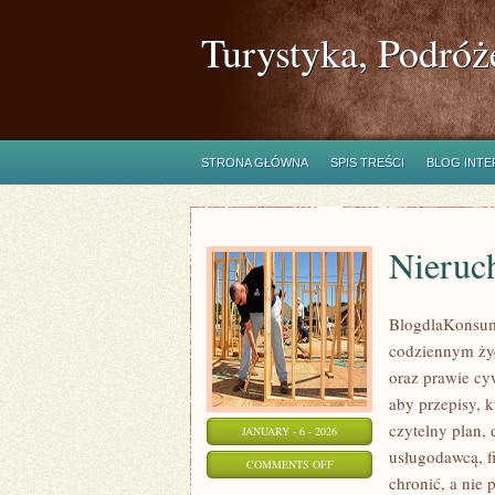
Turystyka, Podróż
STRONA GŁÓWNA
SPIS TREŚCI
BLOG INT
Nieruc
BlogdlaKonsume
codziennym życ
oraz prawie cy
aby przepisy, 
czytelny plan,
JANUARY - 6 - 2026
usługodawcą, f
ON
COMMENTS OFF
chronić, a nie
NIERUCHOMOŚCI