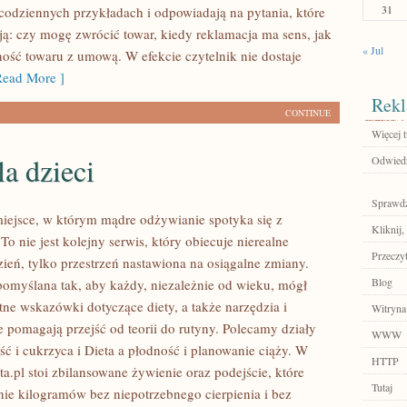
31
 codziennych przykładach i odpowiadają na pytania, które
ą: czy mogę zwrócić towar, kiedy reklamacja ma sens, jak
« Jul
ność towaru z umową. W efekcie czytelnik nie dostaje
ead More ]
Rekl
CONTINUE
Więcej t
la dzieci
Odwiedź
Sprawdź
miejsce, w którym mądre odżywianie spotyka się z
Kliknij,
To nie jest kolejny serwis, który obiecuje nierealne
Przeczyt
zień, tylko przestrzeń nastawiona na osiągalne zmiany.
Blog
 pomyślana tak, aby każdy, niezależnie od wieku, mógł
tne wskazówki dotyczące diety, a także narzędzia i
Witryna
re pomagają przejść od teorii do rutyny. Polecamy działy
WWW
ć i cukrzyca i Dieta a płodność i planowanie ciąży. W
HTTP
a.pl stoi zbilansowane żywienie oraz podejście, które
Tutaj
nie kilogramów bez niepotrzebnego cierpienia i bez