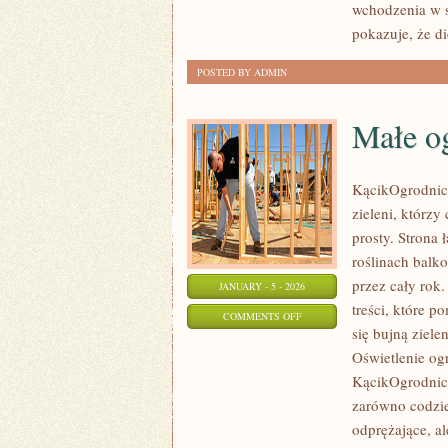
wchodzenia w s
pokazuje, że d
POSTED BY ADMIN
Małe o
KącikOgrodnicz
zieleni, którz
prosty. Strona
roślinach balk
przez cały rok.
JANUARY - 5 - 2026
treści, które 
ON
COMMENTS OFF
się bujną ziel
MAŁE
Oświetlenie ogr
OGRODY
KącikOgrodnicz
zarówno codzie
odprężające, al