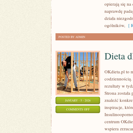
opierają się na
naprawdę padaj
działa niezgod
ogólników,
[ R
POSTED BY ADMIN
Dieta d
OKdieta.pl to 
codziennością. 
rezultaty w tyd
Strona została
znaleźć konkre
JANUARY - 5 - 2026
inspiracje, któ
ON
COMMENTS OFF
Insulinoopornoś
DIETA
centrum OKdiet
DLA
wspiera zrzuca
DZIECI