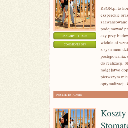
RSGN.pl to kom
eksperckie ora
zaawansowane s
podejmować prz
czy przy budow
JANUARY - 4 - 2026
wieloletni wzr
ON
COMMENTS OFF
z systemem dzi
HISTORIA
postępowania, 
NIERUCHOMOŚCI
do realizacji. 
mógł łatwo dopa
pierwszym mie
optymalizacji.
POSTED BY ADMIN
Koszty 
Stomat