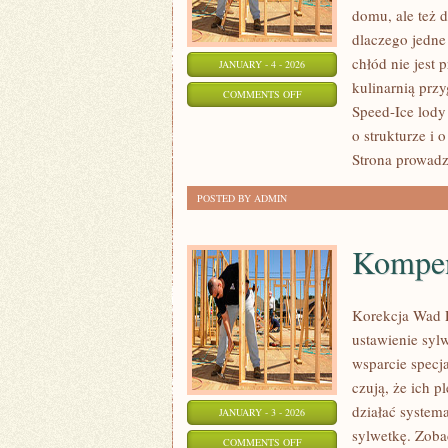
domu, ale też d
dlaczego jedne
chłód nie jest 
JANUARY - 4 - 2026
kulinarnią prz
ON
COMMENTS OFF
Speed-Ice lody
FAKTY
o strukturze i 
I
Strona prowadz
MITY
POSTED BY ADMIN
Kompe
Korekcja Wad P
ustawienie sylw
wsparcie specja
czują, że ich p
działać system
JANUARY - 3 - 2026
sylwetkę. Zoba
ON
COMMENTS OFF