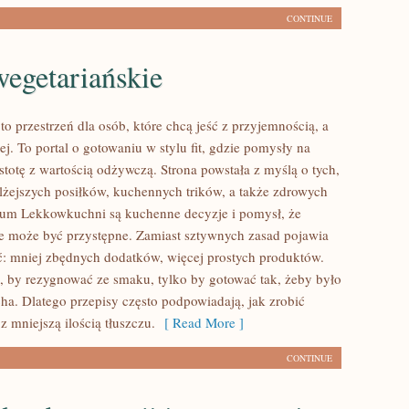
CONTINUE
egetariańskie
o przestrzeń dla osób, które chcą jeść z przyjemnością, a
ej. To portal o gotowaniu w stylu fit, gdzie pomysły na
stotę z wartością odżywczą. Strona powstała z myślą o tych,
 lżejszych posiłków, kuchennych trików, a także zdrowych
rum Lekkowkuchni są kuchenne decyzje i pomysł, że
e może być przystępne. Zamiast sztywnych zasad pojawia
ść: mniej zbędnych dodatków, więcej prostych produktów.
o, by rezygnować ze smaku, tylko by gotować tak, żeby było
cha. Dlatego przepisy często podpowiadają, jak zrobić
 mniejszą ilością tłuszczu.
[ Read More ]
CONTINUE