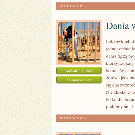
POSTED BY ADMIN
Dania w
Lekkowkuchni t
jednocześnie lż
dania łączą pro
którzy szukają
łakoci. W cent
JANUARY - 5 - 2026
zdrowe jedzeni
ON
COMMENTS OFF
się elastyczno
DANIA
Nie chodzi o t
WEGETARIAŃSKIE
lekko dla brzu
podobny smak z
POSTED BY ADMIN