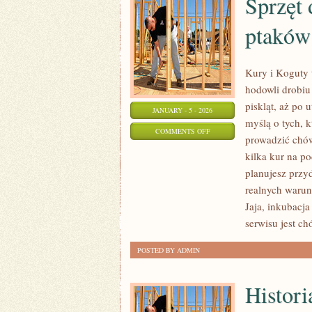
Sprzęt 
ptaków
Kury i Koguty 
hodowli drobiu
piskląt, aż po 
JANUARY - 5 - 2026
myślą o tych, k
ON
COMMENTS OFF
prowadzić chów
SPRZĘT
kilka kur na p
DO
planujesz przy
OBSERWACJI
realnych warun
I
Jaja, inkubacja
NAGRYWANIA
serwisu jest c
PTAKÓW
POSTED BY ADMIN
Histor