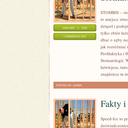
STOMBIS – stom
to miejsce stw
dziąseł i pode
JANUARY - 4 - 2026
tylko zbiór lu
ON
COMMENTS OFF
dbać o zęby na
KOSZTY
jak rozróżniać 
LECZENIA
Profilaktyka i
I
Stomatologii. W
UBEZPIECZENIA
łatwiejsza, tań
STOMATOLOGICZNEGO
znajdziesz tu tr
POSTED BY ADMIN
Fakty i
Speed-Ice to pr
doświadczeniem