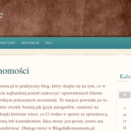
e
ERNETOWY
ARCHIWUM
TAGI
homości
Kale
nta.pl to praktyczny blog, który skupia się na tym, co w
iu najbardziej potrafi zaskoczyć: uprawnieniach klienta
M
wilnym pokazanych zrozumiale. To miejsce powstało po to,
które zwykle brzmią jak język paragrafów, zamienić na
3
 dzięki któremu wiesz, co Ci wolno w sporze ze sprzedawcą,
10
irmą lub kontrahentem. Idea strony jest prosta: prawo ma
17
 paraliżować. Dlatego treści w BlogdlaKonsumenta.pl
24