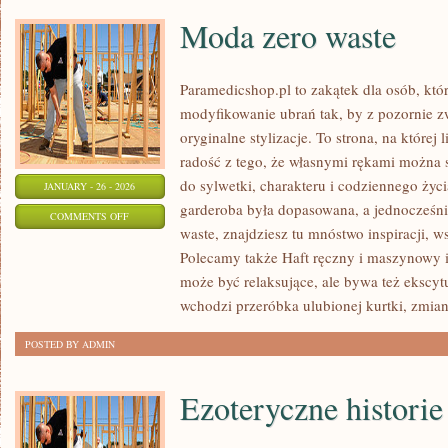
Moda zero waste
Paramedicshop.pl to zakątek dla osób, któ
modyfikowanie ubrań tak, by z pozornie 
oryginalne stylizacje. To strona, na której 
radość z tego, że własnymi rękami można s
do sylwetki, charakteru i codziennego życi
JANUARY - 26 - 2026
garderoba była dopasowana, a jednocześni
ON
COMMENTS OFF
waste, znajdziesz tu mnóstwo inspiracji, 
MODA
Polecamy także Haft ręczny i maszynowy i
ZERO
może być relaksujące, ale bywa też ekscyt
WASTE
wchodzi przeróbka ulubionej kurtki, zmia
POSTED BY ADMIN
Ezoteryczne historie