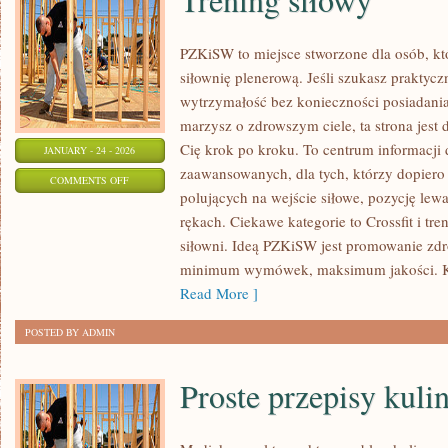
PZKiSW to miejsce stworzone dla osób, któ
siłownię plenerową. Jeśli szukasz praktyc
wytrzymałość bez konieczności posiadania
marzysz o zdrowszym ciele, ta strona jest 
Cię krok po kroku. To centrum informacji 
JANUARY - 24 - 2026
zaawansowanych, dla tych, którzy dopiero 
ON
COMMENTS OFF
polujących na wejście siłowe, pozycję lewa
TRENING
rękach. Ciekawe kategorie to Crossfit i t
SIŁOWY
siłowni. Ideą PZKiSW jest promowanie zd
minimum wymówek, maksimum jakości. Kali
Read More ]
POSTED BY ADMIN
Proste przepisy kuli