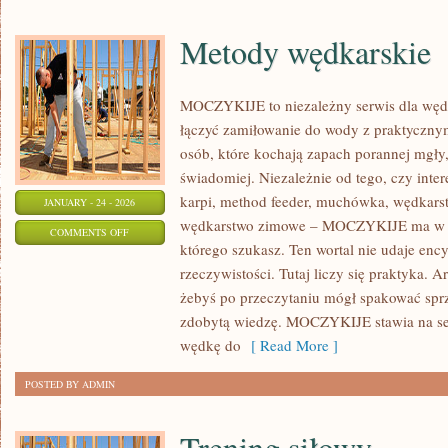
Metody wędkarskie
MOCZYKIJE to niezależny serwis dla wędka
łączyć zamiłowanie do wody z praktycznym
osób, które kochają zapach porannej mgły,
świadomiej. Niezależnie od tego, czy inte
karpi, method feeder, muchówka, wędkars
JANUARY - 24 - 2026
wędkarstwo zimowe – MOCZYKIJE ma w so
ON
COMMENTS OFF
którego szukasz. Ten wortal nie udaje enc
METODY
rzeczywistości. Tutaj liczy się praktyka. A
WĘDKARSKIE
żebyś po przeczytaniu mógł spakować sprz
zdobytą wiedzę. MOCZYKIJE stawia na se
wędkę do
[ Read More ]
POSTED BY ADMIN
Trening siłowy