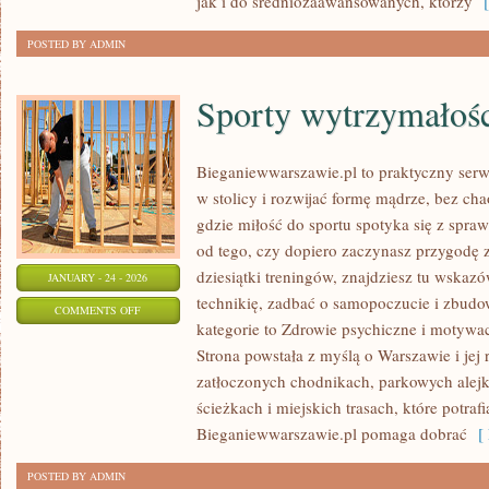
jak i do średniozaawansowanych, którzy
[ 
POSTED BY ADMIN
Sporty wytrzymałoś
Bieganiewwarszawie.pl to praktyczny serwi
w stolicy i rozwijać formę mądrze, bez cha
gdzie miłość do sportu spotyka się z spr
od tego, czy dopiero zaczynasz przygodę 
dziesiątki treningów, znajdziesz tu wska
JANUARY - 24 - 2026
technikię, zadbać o samopoczucie i zbudow
ON
COMMENTS OFF
kategorie to Zdrowie psychiczne i motywac
SPORTY
Strona powstała z myślą o Warszawie i jej
WYTRZYMAŁOŚCIOWE
zatłoczonych chodnikach, parkowych alejk
ścieżkach i miejskich trasach, które potra
Bieganiewwarszawie.pl pomaga dobrać
[ 
POSTED BY ADMIN