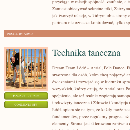
przyciąga w relacji: spójność, zaufanie, a
ROZWÓJ
Zamiast obiecywać sekretne triki, Zatrzym
OSOBISTY
jak tworzyć relację, w którym obie strony
W
partnera nie oznacza kontrolować, tylko s
RELACJACH
POSTED BY ADMIN
Technika taneczna
Dream Team Łódź – Aerial, Pole Dance, Fit
stworzona dla osób, które chcą połączyć a
ćwiczeniami i rozwijać się w kierunku spr
wszystkich, którzy czują, że Aerial oraz Po
spełnienie, ale też realnie wspierają samo
JANUARY - 24 - 2026
i rekwizyty taneczne i Zdrowie i kondycja
ON
COMMENTS OFF
Łódź opiera się na tym, że każdy może za
TECHNIKA
fundamentów, przez regularny progres, aż
TANECZNA
elementy. Strona jest skierowana zarówno 