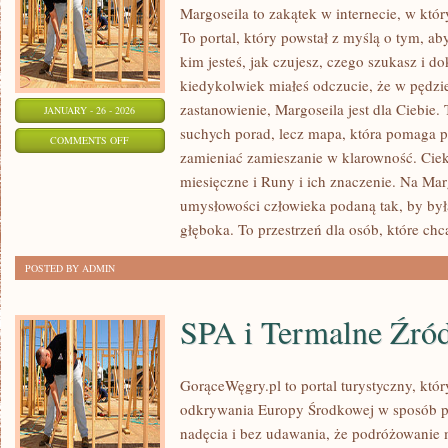
Margoseila to zakątek w internecie, w któ
To portal, który powstał z myślą o tym, ab
kim jesteś, jak czujesz, czego szukasz i d
kiedykolwiek miałeś odczucie, że w pędzi
zastanowienie, Margoseila jest dla Ciebie. 
JANUARY - 26 - 2026
suchych porad, lecz mapa, która pomaga 
ON
COMMENTS OFF
zamieniać zamieszanie w klarowność. Cie
EZOTERYCZNE
miesięczne i Runy i ich znaczenie. Na Mar
HISTORIE
umysłowości człowieka podaną tak, by była
I
głęboka. To przestrzeń dla osób, które chc
LEGENDY
POSTED BY ADMIN
SPA i Termalne Źród
GorąceWęgry.pl to portal turystyczny, któr
odkrywania Europy Środkowej w sposób p
nadęcia i bez udawania, że podróżowanie 