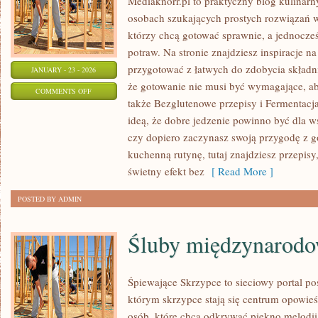
Mediaknorr.pl to praktyczny blog kulinarn
osobach szukających prostych rozwiązań w 
którzy chcą gotować sprawnie, a jednocz
potraw. Na stronie znajdziesz inspiracje n
przygotować z łatwych do zdobycia składn
JANUARY - 23 - 2026
że gotowanie nie musi być wymagające, ab
ON
COMMENTS OFF
także Bezglutenowe przepisy i Fermentacja 
PROSTE
ideą, że dobre jedzenie powinno być dla w
PRZEPISY
czy dopiero zaczynasz swoją przygodę z 
KULINARNE
kuchenną rutynę, tutaj znajdziesz przepisy
świetny efekt bez
[ Read More ]
POSTED BY ADMIN
Śluby międzynarodo
Śpiewające Skrzypce to sieciowy portal p
którym skrzypce stają się centrum opowieś
osób, które chcą odkrywać piękno melodii,