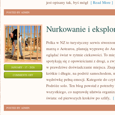
jest opisany tak, byś mógł
[ Read More ]
POSTED BY ADMIN
Nurkowanie i eksplo
Polka w NZ to turystyczny serwis stworzon
marzą o Aotearoa, planują wyprawę do Aust
oglądać świat w rytmie ciekawości. To mie
spotykają się z opowieściami z drogi, a z
w prawdziwe doświadczanie miejsca. Znaj
JANUARY - 17 - 2026
krótkie i długie, na podróż samochodem, 
ON
COMMENTS OFF
wędrówkę pełną emocji. Kategorie do czyt
NURKOWANIE
Podróże solo. Ten blog powstał z potrzeb
I
wszystkiego, co naprawdę ułatwia organiz
EKSPLORACJA
świata: od pierwszych kroków po szlify,
[ 
PODWODNA
POSTED BY ADMIN