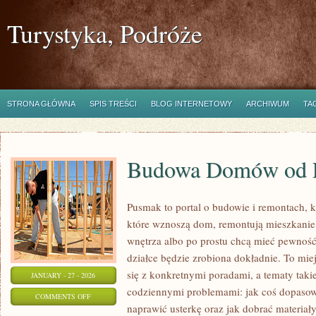
Turystyka, Podróże
STRONA GŁÓWNA
SPIS TREŚCI
BLOG INTERNETOWY
ARCHIWUM
TA
Budowa Domów od 
Pusmak to portal o budowie i remontach, k
które wznoszą dom, remontują mieszkanie,
wnętrza albo po prostu chcą mieć pewnoś
działce będzie zrobiona dokładnie. To mie
się z konkretnymi poradami, a tematy takie
JANUARY - 27 - 2026
codziennymi problemami: jak coś dopasowa
ON
COMMENTS OFF
naprawić usterkę oraz jak dobrać materiał
BUDOWA