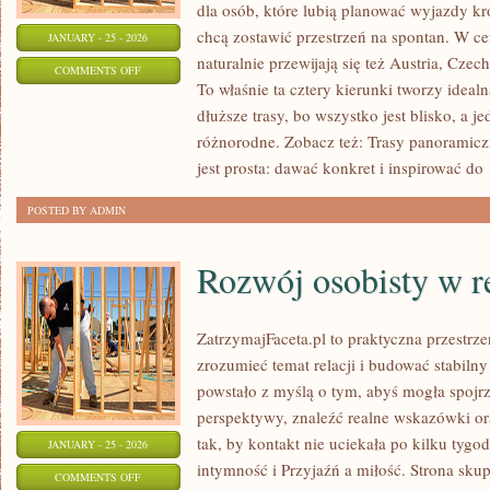
dla osób, które lubią planować wyjazdy kr
chcą zostawić przestrzeń na spontan. W c
JANUARY - 25 - 2026
naturalnie przewijają się też Austria, Czechy
ON
COMMENTS OFF
To właśnie ta cztery kierunki tworzy idea
SPA
dłuższe trasy, bo wszystko jest blisko, a 
I
różnorodne. Zobacz też: Trasy panoramiczn
TERMALNE
jest prosta: dawać konkret i inspirować do
ŹRÓDŁA
POSTED BY ADMIN
Rozwój osobisty w r
ZatrzymajFaceta.pl to praktyczna przestrze
zrozumieć temat relacji i budować stabilny
powstało z myślą o tym, abyś mogła spojrz
perspektywy, znaleźć realne wskazówki o
tak, by kontakt nie uciekała po kilku tyg
JANUARY - 25 - 2026
intymność i Przyjaźń a miłość. Strona sku
ON
COMMENTS OFF