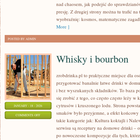
nad chaosem, jak podejść do sprawdzianów
I
presję. Z drugiej strony można tu trafić na 
SZTUCZNA
wyobraźnię: kosmos, matematyczne zagadk
INTELIGENCJA
More ]
POSTED BY ADMIN
Whisky i bourbon
zrobdrinka.pl to praktyczne miejsce dla os
przygotować banalnie łatwe drinki w domu
i bez wyszukanych składników. To baza po
się zrobić z tego, co często często leży w
cytrusów i kruszonego lodu. Strona powst
JANUARY - 18 - 2026
smaków było przyjemne, a efekt końcowy 
ON
COMMENTS OFF
takie kategorie jak: Kultura koktajli i Na
WHISKY
serwisu są receptury na domowe drinki – o
I
po nowoczesne kompozycje dla tych, któr
BOURBON