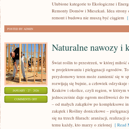
Ulubione kategorie to Ekologiczne i Ene
DOMÓW
Remonty Domów i Mieszkań. Idea strony op
OD
remont i budowa nie muszą być ciągiem
[ 
PODSTAW
POSTED BY ADMIN
Naturalne nawozy i
Świat roślin to przestrzeń, w której miłość
w projektowaniu i pielęgnacji ogrodów. To
przydomowy teren może zamienić się w spó
rozwijają się bujnie, a człowiek odzyskuje 
Kraków i okolice, czyli region, w którym w
JANUARY - 27 - 2026
jednocześnie daje ogrom możliwości do t
ON
COMMENTS OFF
– od małych zakątków po kompleksowe in
NATURALNE
zakątek i Rośliny doniczkowe – pielęgnacj
NAWOZY
się na trzech filarach: aranżacji, realizac
I
temu każdy, kto marzy o zielonej
[ Read M
KOMPOSTOWANIE