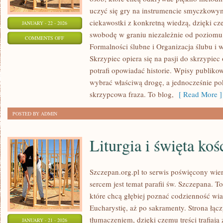
uczyć się gry na instrumencie smyczkowy
ciekawostki z konkretną wiedzą, dzięki c
JANUARY - 22 - 2026
swobodę w graniu niezależnie od poziom
ON
COMMENTS OFF
Formalności ślubne i Organizacja ślubu i 
ŚLUBY
Skrzypiec opiera się na pasji do skrzypiec
MIĘDZYNARODOWE
potrafi opowiadać historie. Wpisy publiko
I
wybrać właściwą drogę, a jednocześnie po
NIETYPOWE
skrzypcowa fraza. To blog,
[ Read More ]
POSTED BY ADMIN
Liturgia i święta koś
Szczepan.org.pl to serwis poświęcony wier
sercem jest temat parafii św. Szczepana. T
które chcą głębiej poznać codzienność wia
Eucharystię, aż po sakramenty. Strona łąc
tłumaczeniem, dzięki czemu treści trafiaj
JANUARY - 21 - 2026