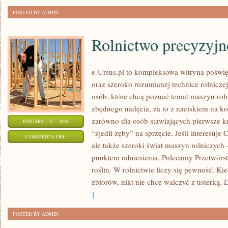
POSTED BY ADMIN
Rolnictwo precyzyjn
e-Ursus.pl to kompleksowa witryna poś
oraz szeroko rozumianej technice rolniczej
osób, które chcą poznać temat maszyn rol
zbędnego nadęcia, za to z naciskiem na ko
zarówno dla osób stawiających pierwsze kro
JANUARY - 27 - 2026
“zjedli zęby” na sprzęcie. Jeśli interesuje
ON
COMMENTS OFF
ale także szeroki świat maszyn rolniczych
ROLNICTWO
punktem odniesienia. Polecamy Przetwórst
PRECYZYJNE
roślin. W rolnictwie liczy się pewność. Ki
zbiorów, nikt nie chce walczyć z usterką. 
]
POSTED BY ADMIN