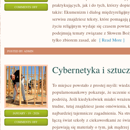
praktykujących, jak i do tych, którzy dopi
ON
COMMENTS OFF
także: Ekumenizm i dialog międzyreligijn
LITURGIA
serwisu znajdziesz teksty, które pomagają
I
życiu religijnym wydaje się czasem powta
ŚWIĘTA
podejmują tematy związane z Słowem Bożym
KOŚCIELNE
tylko zbiorem zasad, ale
[ Read More ]
POSTED BY ADMIN
Cybernetyka i sztucz
To miejsce powstało z prostej myśli: wiedz
popularnonaukowy pokazuje, że uczenie s
podróżą. Jeśli kiedykolwiek miałeś wrażen
trudne, tutaj znajdziesz jasne omówienia,
najbardziej tajemnicze zagadnienia. Na stro
JANUARY - 19 - 2026
łączą świat szkoły z ciekawostkami ze świa
ON
COMMENTS OFF
pojawiają się materiały o tym, jak mądrze
CYBERNETYKA