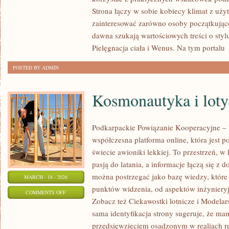
DEPILACJA
Strona łączy w sobie kobiecy klimat z uży
I
zainteresować zarówno osoby początkujące,
EPILACJA
dawna szukają wartościowych treści o stylu
Pielęgnacja ciała i Wenus. Na tym portalu
[
POSTED BY ADMIN
Kosmonautyka i loty
Podkarpackie Powiązanie Kooperacyjne – L
współczesna platforma online, która jest 
świecie awioniki lekkiej. To przestrzeń, w
pasją do latania, a informacje łączą się z 
można postrzegać jako bazę wiedzy, które 
MARCH - 18 - 2026
punktów widzenia, od aspektów inżynieryj
ON
COMMENTS OFF
Zobacz też Ciekawostki lotnicze i Modelars
KOSMONAUTYKA
sama identyfikacja strony sugeruje, że ma
I
przedsięwzięciem osadzonym w realiach re