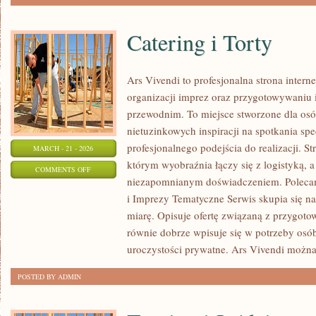
Catering i Torty
Ars Vivendi to profesjonalna strona intern
organizacji imprez oraz przygotowywani
przewodnim. To miejsce stworzone dla osób,
nietuzinkowych inspiracji na spotkania spe
profesjonalnego podejścia do realizacji. S
MARCH - 21 - 2026
którym wyobraźnia łączy się z logistyką, a
ON
COMMENTS OFF
niezapomnianym doświadczeniem. Poleca
CATERING
i Imprezy Tematyczne Serwis skupia się n
I
miarę. Opisuje ofertę związaną z przygoto
TORTY
równie dobrze wpisuje się w potrzeby os
uroczystości prywatne. Ars Vivendi możn
POSTED BY ADMIN