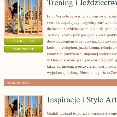
Trening i Jeździectw
Equi Verso to serwis, w którym świat kon
szeroki, angażujący i czytelny zarówno dl
do świata z jeździectwem, jak i dla tych, kt
To blog, który łączy pasję do koni z prak
doświadczeniem oraz fascynacją wszystkim
MARCH - 21 - 2026
końmi, treningiem, jazdą konną, relacją c
ON
COMMENTS OFF
atmosferą prawdziwej stajennej codziennoś
TRENING
w którym koń nie jest tylko zwierzęciem 
I
także partnerem, nauczycielem cierpliwośc
JEŹDZIECTWO
wyjątkowej kultury. Nowe kategorie to Z
POSTED BY ADMIN
Inspiracje i Style Ar
Graffiti-lubin.pl to portal stworzone dla ent