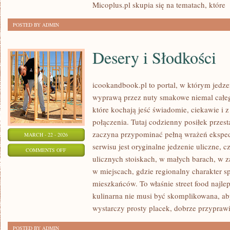
Micoplus.pl skupia się na tematach, które
[
POSTED BY ADMIN
Desery i Słodkości
icookandbook.pl to portal, w którym jedzeni
wyprawą przez nuty smakowe niemal całego
które kochają jeść świadomie, ciekawie i z
połączenia. Tutaj codzienny posiłek przes
zaczyna przypominać pełną wrażeń eksp
MARCH - 22 - 2026
serwisu jest oryginalne jedzenie uliczne, cz
ON
COMMENTS OFF
ulicznych stoiskach, w małych barach, w z
DESERY
w miejscach, gdzie regionalny charakter 
I
mieszkańców. To właśnie street food najlep
SŁODKOŚCI
kulinarna nie musi być skomplikowana, a
wystarczy prosty placek, dobrze przypraw
POSTED BY ADMIN