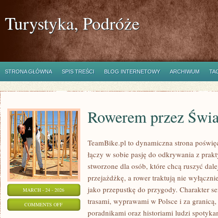
Turystyka, Podróże
STRONA GŁÓWNA
SPIS TREŚCI
BLOG INTERNETOWY
ARCHIWUM
TA
Rowerem przez Świa
TeamBike.pl to dynamiczna strona poświę
łączy w sobie pasję do odkrywania z prak
stworzone dla osób, które chcą ruszyć dale
przejażdżkę, a rower traktują nie wyłączni
jako przepustkę do przygody. Charakter s
MARCH - 24 - 2026
trasami, wyprawami w Polsce i za granicą,
ON
COMMENTS OFF
poradnikami oraz historiami ludzi spotyka
ROWEREM