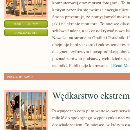
komputerowej oraz retuszu fotografii. To 
którym przenika się twórcza energia ulicy
Strona prezentuje, że pomysłowość może r
jak i na ekranie monitora. To miejsce dla 
MARCH - 20 - 2026
szlifować talent, a także odkrywać nowe ki
ON
COMMENTS OFF
Nowości na stronie to Graffiti i Poradniki i
INSPIRACJE
obejmuje bardzo szeroki zakres tematów z
I
designem cyfrowym i postprodukcją obraz
STYLE
poznać zarówno podstawy tych dziedzin, j
ARTYSTYCZNE
techniki. Publikacje kierowane
[ Read Mor
POSTED BY ADMIN
Wędkarstwo ekstrem
Pzwpajeczno.com.pl to wartościowy serwis
miłość do spokojnego wypoczynku nad w
doświadczeniem. To miejsce, w którym oso