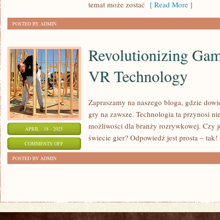
temat może zostać
[ Read More ]
POSTED BY ADMIN
Revolutionizing Ga
VR Technology
Zapraszamy na naszego bloga, gdzie dowie
gry na zawsze. Technologia ta przynosi n
możliwości dla branży rozrywkowej. Czy j
APRIL - 18 - 2025
świecie gier? Odpowiedź jest prosta – tak!
ON
COMMENTS OFF
REVOLUTIONIZING
POSTED BY ADMIN
GAMES
WITH
AR
AND
VR