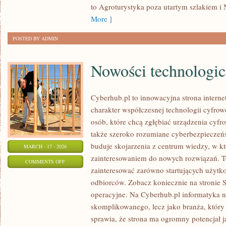
to Agroturystyka poza utartym szlakiem i 
More ]
POSTED BY ADMIN
Nowości technologi
Cyberhub.pl to innowacyjna strona interne
charakter współczesnej technologii cyfrow
osób, które chcą zgłębiać urządzenia cyfr
także szeroko rozumiane cyberbezpieczeń
buduje skojarzenia z centrum wiedzy, w kt
MARCH - 17 - 2026
zainteresowaniem do nowych rozwiązań. To
ON
COMMENTS OFF
zainteresować zarówno startujących użytk
NOWOŚCI
odbiorców. Zobacz koniecznie na stronie 
TECHNOLOGICZNE
operacyjne. Na Cyberhub.pl informatyka ni
skomplikowanego, lecz jako branża, który
sprawia, że strona ma ogromny potencjał 