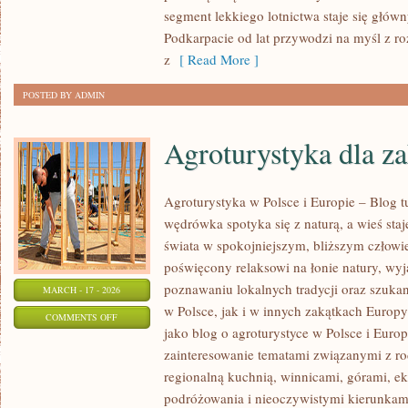
LOTY
segment lekkiego lotnictwa staje się głó
SUBORBITALNE
Podkarpacie od lat przywodzi na myśl z r
z
[ Read More ]
POSTED BY ADMIN
Agroturystyka dla z
Agroturystyka w Polsce i Europie – Blog t
wędrówka spotyka się z naturą, a wieś staj
świata w spokojniejszym, bliższym człowi
poświęcony relaksowi na łonie natury, wy
poznawaniu lokalnych tradycji oraz szuk
MARCH - 17 - 2026
w Polsce, jak i w innych zakątkach Europy
ON
COMMENTS OFF
jako blog o agroturystyce w Polsce i Europ
AGROTURYSTYKA
zainteresowanie tematami związanymi z 
DLA
regionalną kuchnią, winnicami, górami, e
ZAKOCHANYCH
podróżowania i nieoczywistymi kierunkam