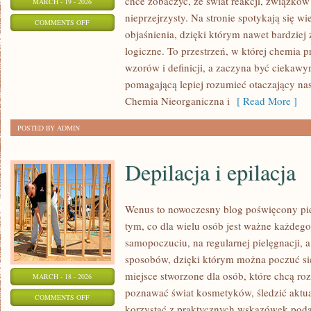
chce zobaczyć, że świat reakcji, związków
MARCH - 19 - 2026
nieprzejrzysty. Na stronie spotykają się w
ON
COMMENTS OFF
objaśnienia, dzięki którym nawet bardziej 
HISTORIA
logiczne. To przestrzeń, w której chemia 
CHEMII
wzorów i definicji, a zaczyna być ciekaw
pomagającą lepiej rozumieć otaczający nas 
Chemia Nieorganiczna i
[ Read More ]
POSTED BY ADMIN
Depilacja i epilacja
Wenus to nowoczesny blog poświęcony piel
tym, co dla wielu osób jest ważne każdeg
samopoczuciu, na regularnej pielęgnacji, 
sposobów, dzięki którym można poczuć się 
miejsce stworzone dla osób, które chcą roz
MARCH - 18 - 2026
poznawać świat kosmetyków, śledzić aktual
ON
COMMENTS OFF
korzystać z praktycznych wskazówek pod