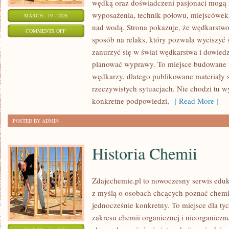
wędką oraz doświadczeni pasjonaci mogą 
wyposażenia, technik połowu, miejscówek
MARCH - 19 - 2026
nad wodą. Strona pokazuje, że wędkarstwo 
ON
COMMENTS OFF
sposób na relaks, który pozwala wyciszyć 
WĘDKARSTWO
zanurzyć się w świat wędkarstwa i dowiedzi
EKSTREMALNE
planować wyprawy. To miejsce budowane 
wędkarzy, dlatego publikowane materiały 
rzeczywistych sytuacjach. Nie chodzi tu wy
konkretne podpowiedzi,
[ Read More ]
POSTED BY ADMIN
Historia Chemii
Zdajechemie.pl to nowoczesny serwis eduk
z myślą o osobach chcących poznać chemi
jednocześnie konkretny. To miejsce dla tyc
zakresu chemii organicznej i nieorganiczne