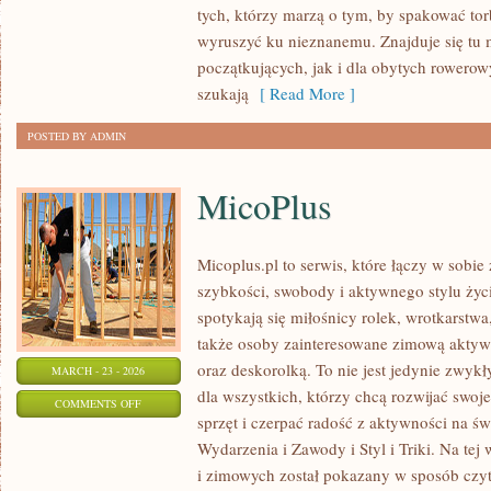
tych, którzy marzą o tym, by spakować tor
PRZEZ
wyruszyć ku nieznanemu. Znajduje się tu 
ŚWIAT
początkujących, jak i dla obytych rowero
szukają
[ Read More ]
POSTED BY ADMIN
MicoPlus
Micoplus.pl to serwis, które łączy w sobie
szybkości, swobody i aktywnego stylu życi
spotykają się miłośnicy rolek, wrotkarstwa
także osoby zainteresowane zimową aktywn
oraz deskorolką. To nie jest jedynie zwykły
MARCH - 23 - 2026
dla wszystkich, którzy chcą rozwijać swo
ON
COMMENTS OFF
sprzęt i czerpać radość z aktywności na ś
MICOPLUS
Wydarzenia i Zawody i Styl i Triki. Na tej
i zimowych został pokazany w sposób czyte