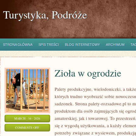
Turystyka, Podróże
STRONA GŁÓWNA
SPIS TREŚCI
BLOG INTERNETOWY
ARCHIWUM
TA
Zioła w ogrodzie
Palety produkcyjne, wielodoniczki, a także
których trudno wyobrazić sobie nowoczesn
sadzonek. Strona palety-rozsadowe.pl to 
produktom dla osób zajmujących się ogro
amatorskiej, jak i towarowej. To przestrze
MARCH - 16 - 2026
się z wygodą użytkowania, a każdy elemen
ON
COMMENTS OFF
potrzeby związane z wysiewem, produkcj
ZIOŁA