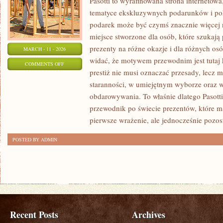
Pasotti to wyrafinowana strona internetowa
tematyce ekskluzywnych podarunków i po
podarek może być czymś znacznie więcej 
miejsce stworzone dla osób, które szukaj
prezenty na różne okazje i dla różnych os
MARCH - 11 - 2026
widać, że motywem przewodnim jest tutaj k
ON
COMMENTS OFF
prestiż nie musi oznaczać przesady, lecz 
PREZENTY
staranności, w umiejętnym wyborze oraz
KSIĄŻKOWE
obdarowywania. To właśnie dlatego Pasott
przewodnik po świecie prezentów, które m
pierwsze wrażenie, ale jednocześnie pozo
POSTED BY ADMIN
Recent Posts
Archives