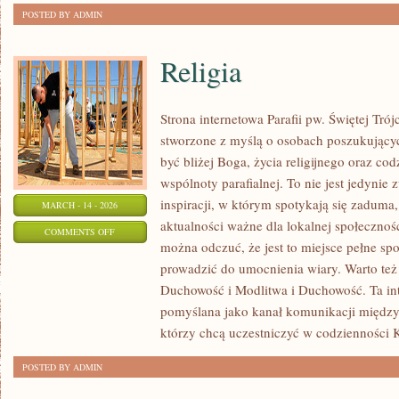
POSTED BY ADMIN
Religia
Strona internetowa Parafii pw. Świętej Tró
stworzone z myślą o osobach poszukujący
być bliżej Boga, życia religijnego oraz co
wspólnoty parafialnej. To nie jest jedynie 
inspiracji, w którym spotykają się zaduma,
MARCH - 14 - 2026
aktualności ważne dla lokalnej społecznoś
ON
COMMENTS OFF
można odczuć, że jest to miejsce pełne sp
RELIGIA
prowadzić do umocnienia wiary. Warto też
Duchowość i Modlitwa i Duchowość. Ta int
pomyślana jako kanał komunikacji między
którzy chcą uczestniczyć w codzienności K
POSTED BY ADMIN