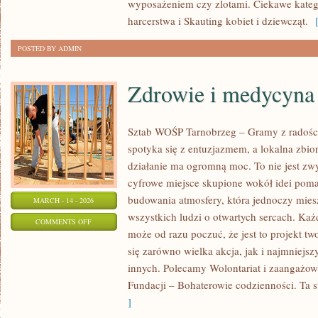
wyposażeniem czy zlotami. Ciekawe katego
WOLONTARIAT
harcerstwa i Skauting kobiet i dziewcząt.
[
POSTED BY ADMIN
Zdrowie i medycyna
Sztab WOŚP Tarnobrzeg – Gramy z radości
spotyka się z entuzjazmem, a lokalna zbi
działanie ma ogromną moc. To nie jest zwy
cyfrowe miejsce skupione wokół idei poma
budowania atmosfery, która jednoczy mie
MARCH - 14 - 2026
wszystkich ludzi o otwartych sercach. Każdy
ON
COMMENTS OFF
może od razu poczuć, że jest to projekt tw
ZDROWIE
się zarówno wielka akcja, jak i najmniejsz
I
innych. Polecamy Wolontariat i zaangażow
MEDYCYNA
Fundacji – Bohaterowie codzienności. Ta s
]