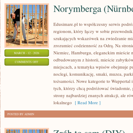
Norymberga (Nürnb
Edusimare.pl to współczesny serwis podr
regionom, który łączy w sobie przewodnik
szukających wskazówek na zwiedzanie mias
zrozumieć codzienność za Odrą. Na stronie 
Niemiec, Hamburgu, eleganckim mieście 
MARCH - 12 - 2026
odbudowanym z historii, mieście zabytkó
ON
COMMENTS OFF
miejscach, a tematyka wpisów obejmuje p
NORYMBERGA
noclegi, komunikację, smaki, muzea, parki
(NÜRNBERG/NUREMBERG)
tożsamości. Nowe kategorie to Wuppertal i
tych, którzy chcą podróżować świadomie,
strony najbardziej znanych atrakcji, ale r
lokalnego
[ Read More ]
POSTED BY ADMIN
Zrób to sam (DIY)