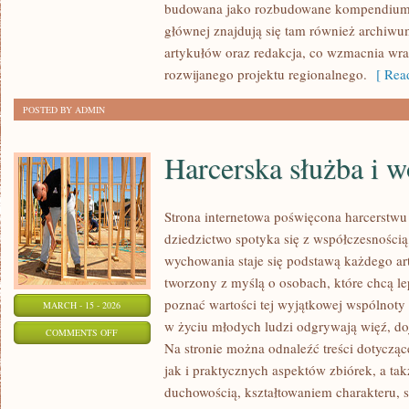
budowana jako rozbudowane kompendium i
głównej znajdują się tam również archiwum,
artykułów oraz redakcja, co wzmacnia wra
rozwijanego projektu regionalnego.
[ Read
POSTED BY ADMIN
Harcerska służba i w
Strona internetowa poświęcona harcerstwu 
dziedzictwo spotyka się z współczesnością,
wychowania staje się podstawą każdego ar
tworzony z myślą o osobach, które chcą le
poznać wartości tej wyjątkowej wspólnoty 
MARCH - 15 - 2026
w życiu młodych ludzi odgrywają więź, doj
ON
COMMENTS OFF
Na stronie można odnaleźć treści dotyczące
HARCERSKA
jak i praktycznych aspektów zbiórek, a t
SŁUŻBA
duchowością, kształtowaniem charakteru,
I