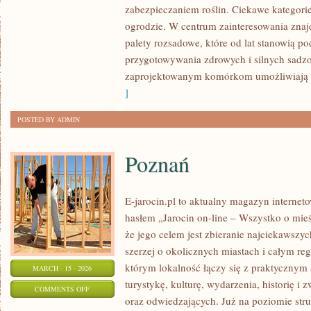
zabezpieczaniem roślin. Ciekawe kategori
W
ogrodzie. W centrum zainteresowania znaj
OGRODZIE
palety rozsadowe, które od lat stanowią p
przygotowywania zdrowych i silnych sadz
zaprojektowanym komórkom umożliwiają 
]
POSTED BY ADMIN
Poznań
E-jarocin.pl to aktualny magazyn internet
hasłem „Jarocin on-line – Wszystko o mieśc
że jego celem jest zbieranie najciekawszyc
szerzej o okolicznych miastach i całym reg
którym lokalność łączy się z praktycznym 
MARCH - 15 - 2026
turystykę, kulturę, wydarzenia, historię 
ON
COMMENTS OFF
oraz odwiedzających. Już na poziomie struk
POZNAŃ