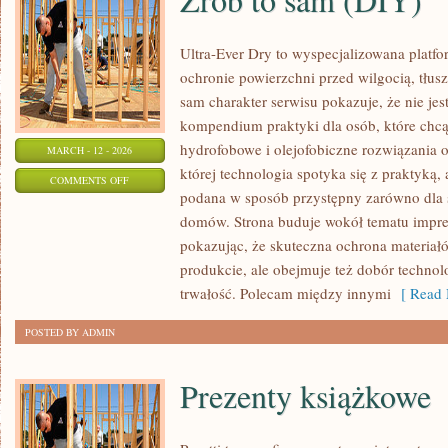
Ultra-Ever Dry to wyspecjalizowana platfor
ochronie powierzchni przed wilgocią, tłus
sam charakter serwisu pokazuje, że nie jest
kompendium praktyki dla osób, które chcą 
hydrofobowe i olejofobiczne rozwiązania o
MARCH - 12 - 2026
której technologia spotyka się z praktyką,
ON
COMMENTS OFF
podana w sposób przystępny zarówno dla spe
ZRÓB
domów. Strona buduje wokół tematu impreg
TO
pokazując, że skuteczna ochrona materiał
SAM
produkcie, ale obejmuje też dobór technolo
(DIY)
trwałość. Polecam między innymi
[ Read 
POSTED BY ADMIN
Prezenty książkowe