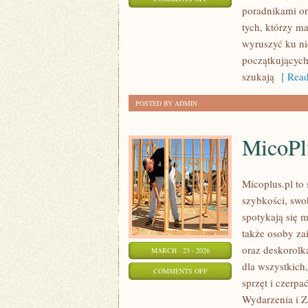
poradnikami or
ROWEREM
tych, którzy m
PRZEZ
wyruszyć ku ni
ŚWIAT
początkujących
szukają
[ Read
POSTED BY ADMIN
MicoPl
Micoplus.pl to 
szybkości, swob
spotykają się m
także osoby za
oraz deskorolką
MARCH - 23 - 2026
dla wszystkich
ON
COMMENTS OFF
sprzęt i czerp
MICOPLUS
Wydarzenia i Za