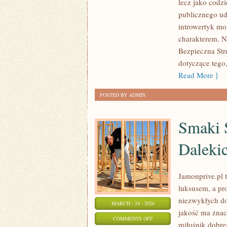
lecz jako codzi
W
publicznego ud
ZDROWYM
introwertyk mo
STYLU
charakterem. N
ŻYCIA
Bezpieczna Str
dotyczące tego
Read More ]
POSTED BY ADMIN
Smaki Ś
Daleki
Jamonprive.pl t
luksusem, a pr
niezwykłych do
MARCH - 24 - 2026
jakość ma znac
ON
COMMENTS OFF
miłośnik dobr