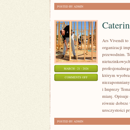
POSTED BY ADMIN
Caterin
Ars Vivendi to 
organizacji i
przewodnim. To 
nietuzinkowych 
profesjonalnego
MARCH - 21 - 2026
którym wyobraźn
ON
COMMENTS OFF
niezapomniany
CATERING
i Imprezy Tema
I
miarę. Opisuje
TORTY
równie dobrze 
uroczystości p
POSTED BY ADMIN