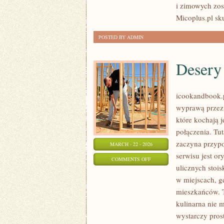
i zimowych zos
Micoplus.pl sku
POSTED BY ADMIN
Desery 
icookandbook.pl
wyprawą przez 
które kochają j
połączenia. Tut
zaczyna przyp
MARCH - 22 - 2026
serwisu jest or
ON
COMMENTS OFF
ulicznych stoi
DESERY
w miejscach, g
I
mieszkańców. To
SŁODKOŚCI
kulinarna nie 
wystarczy pros