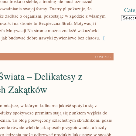
enna troska o siebie, a trening nie musi oznaczać
owadniania swojej formy. Drarry.pl pokazuje, że
Cate
że zadbać o organizm, pozostając w zgodzie z własnym
Categories
owości na stronie to Bezpieczna Strefa Motywacji i
efa Motywacji Na stronie można znaleźć wskazówki
, jak budować dobre nawyki żywieniowe bez chaosu.
[
CONTINUE
wiata – Delikatesy z
ch Zakątków
o miejsce, w którym kulinarna jakość spotyka się z
odukty spożywcze premium stają się punktem wyjścia do
znań. To blog poświęcony szlachetnym składnikom, gdzie
zenie równie wielkie jak sposób przygotowania, a każdy
ego jedzenia może odkrywać produkty luksusowe w sposób