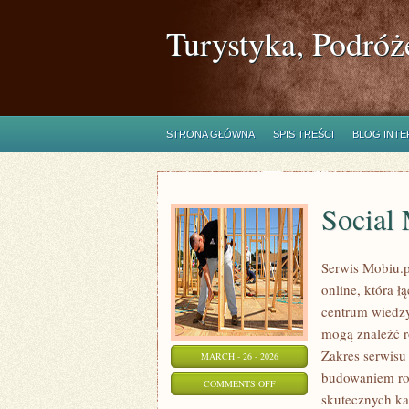
Turystyka, Podróż
STRONA GŁÓWNA
SPIS TREŚCI
BLOG INT
Social
Serwis Mobiu.p
online, która 
centrum wiedzy,
mogą znaleźć r
Zakres serwisu
MARCH - 26 - 2026
budowaniem ro
ON
COMMENTS OFF
skutecznych ka
SOCIAL