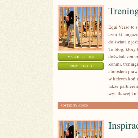
Trening
Equi Verso to 
szeroki, angaż
do świata z jeź
To blog, który
doświadczeniem
MARCH - 21 - 2026
końmi, treningi
ON
COMMENTS OFF
atmosferą praw
TRENING
w którym koń n
I
także partnere
JEŹDZIECTWO
wyjątkowej kul
POSTED BY ADMIN
Inspira