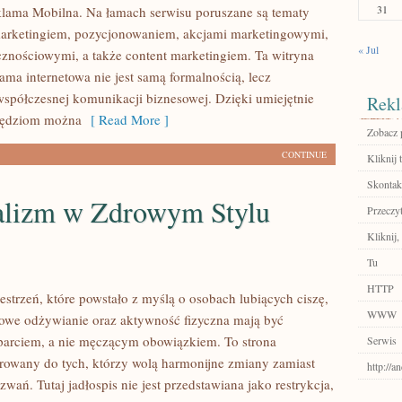
31
lama Mobilna. Na łamach serwisu poruszane są tematy
marketingiem, pozycjonowaniem, akcjami marketingowymi,
« Jul
znościowymi, a także content marketingiem. Ta witryna
lama internetowa nie jest samą formalnością, lecz
półczesnej komunikacji biznesowej. Dzięki umiejętnie
Rekl
zędziom można
[ Read More ]
Zobacz 
CONTINUE
Kliknij t
Skontakt
lizm w Zdrowym Stylu
Przeczyt
Kliknij,
Tu
HTTP
zestrzeń, które powstało z myślą o osobach lubiących ciszę,
WWW
rowe odżywianie oraz aktywność fizyczna mają być
arciem, a nie męczącym obowiązkiem. To strona
Serwis
erowany do tych, którzy wolą harmonijne zmiany zamiast
http://
wań. Tutaj jadłospis nie jest przedstawiana jako restrykcja,