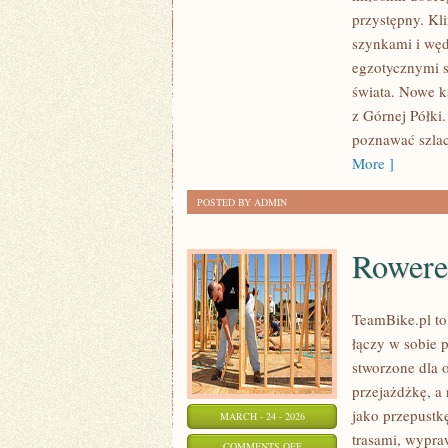
SMAKI
przystępny. Kl
ŚWIATA
szynkami i węd
–
egzotycznymi s
DELIKATESY
świata. Nowe k
Z
z Górnej Półki.
DALEKICH
poznawać szlac
ZAKĄTKÓW
More ]
POSTED BY ADMIN
Rowere
TeamBike.pl to
łączy w sobie 
stworzone dla o
przejażdżkę, a 
jako przepustk
MARCH - 24 - 2026
trasami, wypraw
ON
COMMENTS OFF