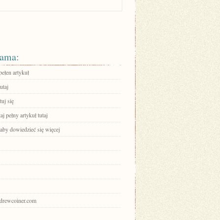
ama:
pełen artykuł
utaj
uj się
aj pełny artykuł tutaj
 aby dowiedzieć się więcej
andrewcoiner.com