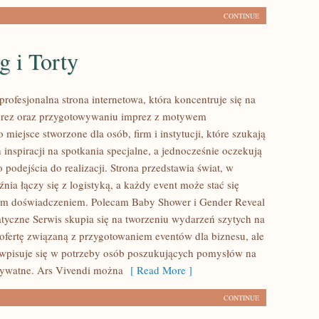
CONTINUE
g i Torty
profesjonalna strona internetowa, która koncentruje się na
mprez oraz przygotowywaniu imprez z motywem
miejsce stworzone dla osób, firm i instytucji, które szukają
inspiracji na spotkania specjalne, a jednocześnie oczekują
 podejścia do realizacji. Strona przedstawia świat, w
ia łączy się z logistyką, a każdy event może stać się
m doświadczeniem. Polecam Baby Shower i Gender Reveal
tyczne Serwis skupia się na tworzeniu wydarzeń szytych na
 ofertę związaną z przygotowaniem eventów dla biznesu, ale
wpisuje się w potrzeby osób poszukujących pomysłów na
rywatne. Ars Vivendi można
[ Read More ]
CONTINUE