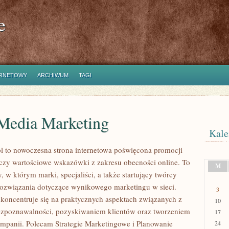
e
ERNETOWY
ARCHIWUM
TAGI
 Media Marketing
Kale
l to nowoczesna strona internetowa poświęcona promocji
łączy wartościowe wskazówki z zakresu obecności online. To
M
 w którym marki, specjaliści, a także startujący twórcy
ozwiązania dotyczące wynikowego marketingu w sieci.
3
 koncentruje się na praktycznych aspektach związanych z
10
zpoznawalności, pozyskiwaniem klientów oraz tworzeniem
17
mpanii. Polecam Strategie Marketingowe i Planowanie
24