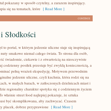
tał pokazany w sposób czytelny, a zarazem inspirujący.
pia się na tematach, które
[ Read More ]
CONTINUE
i Słodkości
 to portal, w którym jedzenie uliczne staje się inspirującą
nuty smakowe niemal całego świata. To strona dla osób,
eść świadomie, ciekawie i z otwartością na nieoczywiste
aj codzienny posiłek przestaje być zwykłą koniecznością, a
ominać pełną wrażeń ekspedycję. Motywem przewodnim
yginalne jedzenie uliczne, czyli kuchnia, która rodzi się na
skach, w małych barach, w zatłoczonych dzielnicach miast i
dzie regionalny charakter spotyka się z codziennym życiem
 właśnie street food najlepiej pokazuje, że sztuka
musi być skomplikowana, aby zachwycać. Czasem
ty placek, dobrze przyprawione
[ Read More ]