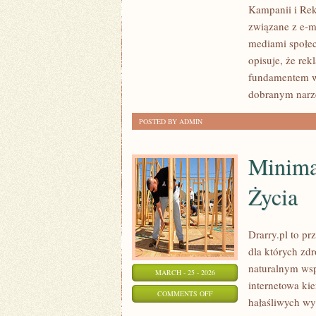
Kampanii i Rek
MEDIA
związane z e-
MARKETING
mediami społec
opisuje, że rek
fundamentem ws
dobranym nar
POSTED BY ADMIN
Minima
Życia
Drarry.pl to pr
dla których zd
naturalnym wsp
MARCH - 25 - 2026
internetowa ki
ON
COMMENTS OFF
hałaśliwych wyz
MINIMALIZM