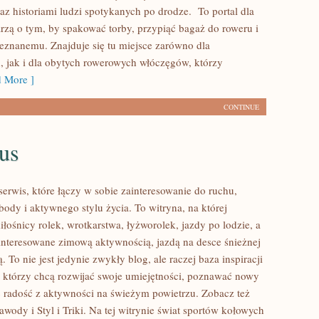
az historiami ludzi spotykanych po drodze. To portal dla
arzą o tym, by spakować torby, przypiąć bagaż do roweru i
eznanemu. Znajduje się tu miejsce zarówno dla
, jak i dla obytych rowerowych włóczęgów, którzy
 More ]
CONTINUE
us
serwis, które łączy w sobie zainteresowanie do ruchu,
ody i aktywnego stylu życia. To witryna, na której
iłośnicy rolek, wrotkarstwa, łyżworolek, jazdy po lodzie, a
interesowane zimową aktywnością, jazdą na desce śnieżnej
. To nie jest jedynie zwykły blog, ale raczej baza inspiracji
, którzy chcą rozwijać swoje umiejętności, poznawać nowy
ać radość z aktywności na świeżym powietrzu. Zobacz też
wody i Styl i Triki. Na tej witrynie świat sportów kołowych