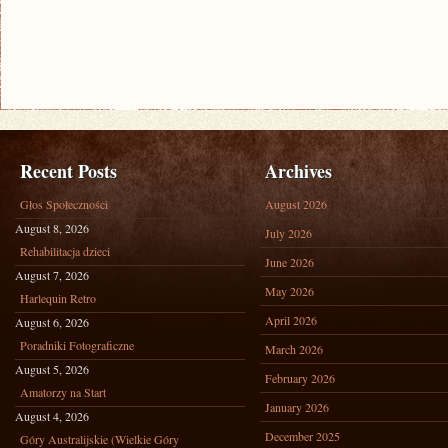
Recent Posts
Archives
Głos Społeczności
August 2026
August 8, 2026
July 2026
Rehabilitacja dzieci
June 2026
August 7, 2026
May 2026
Harlequin Retro
April 2026
August 6, 2026
Poradniki Fotograficzne
March 2026
August 5, 2026
February 2026
Amatorzy na Start
January 2026
August 4, 2026
December 2025
Góry Australijskie (Wielkie Góry