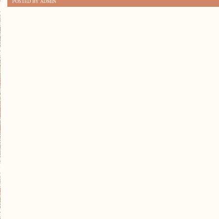
POSTED BY ADMIN
WIEDZY
O
HISTORII
MOTORYZACJI