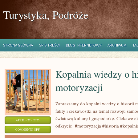
Turystyka, Podróże
STRONA GŁÓWNA
SPIS TREŚCI
BLOG INTERNETOWY
ARCHIWUM
TA
Kopalnia wiedzy o hi
motoryzacji
Zapraszamy do kopalni wiedzy o historii m
fakty i ciekawostki na temat rozwoju sam
światową kulturę i gospodarkę. Ciekawe ek
APRIL - 27 - 2025
odkrycie! #motoryzacja #historia #kopaln
ON
COMMENTS OFF
KOPALNIA