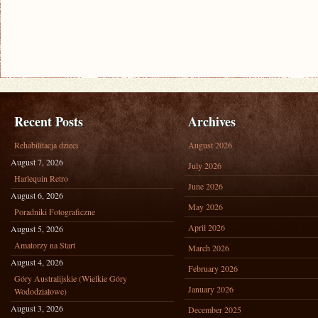
Recent Posts
Archives
Rehabilitacja dzieci
August 2026
August 7, 2026
July 2026
Harlequin Retro
June 2026
August 6, 2026
May 2026
Poradniki Fotograficzne
April 2026
August 5, 2026
Amatorzy na Start
March 2026
August 4, 2026
February 2026
Góry Australijskie (Wielkie Góry
January 2026
Wododziałowe)
August 3, 2026
December 2025