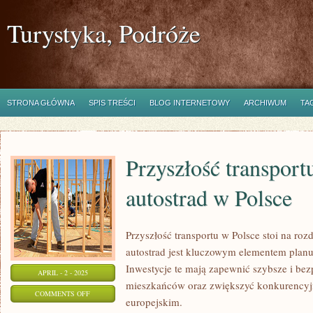
Turystyka, Podróże
STRONA GŁÓWNA
SPIS TREŚCI
BLOG INTERNETOWY
ARCHIWUM
TA
Przyszłość transpor
autostrad w Polsce
Przyszłość transportu w Polsce stoi na ro
autostrad jest kluczowym elementem planu 
Inwestycje te mają zapewnić szybsze i bez
APRIL - 2 - 2025
mieszkańców oraz zwiększyć konkurencyj
ON
COMMENTS OFF
europejskim.
PRZYSZŁOŚĆ