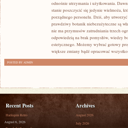
MODA
odnośnie utrzymania i użytkowania. Dawni
OD
stanie poszczycić się jedynie wielmoża, kt
WIEKÓW
porządnego personelu. Dziś, aby utworzyć 
ZASTRZEGAŁA
prawdziwy botanik niebezużyteczne są wła
LUDZIOM
nie ma przymusów zatrudniania trzech ogr
odpowiedzią na brak pomysłów, wiedzy bo
CO,
estetycznego. Możemy wybrać gotowy proj
W
większe zmiany bądź opracować wszystko 
JAKIM
MIEJSCU
POSTED BY ADMIN
I
JAKIM
SPOSOBEM
Recent Posts
Archives
Harlequin Retro
August 2026
August 6, 2026
July 2026