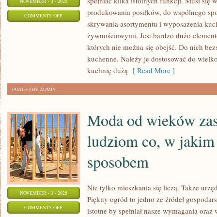
spełniać kilka istotnych funkcji. Musi się
NOVEMBER - 3 - 2025
produkowania posiłków, do wspólnego sp
ON
COMMENTS OFF
skrywania asortymentu i wyposażenia kuc
PORYWAJĄCYM
żywnościowymi. Jest bardzo dużo elemen
FORTELEM
których nie można się obejść. Do nich bez
kuchenne. Należy je dostosować do wielkoś
kuchnię dużą
[ Read More ]
POSTED BY ADMIN
Moda od wieków zas
ludziom co, w jakim 
sposobem
Nie tylko mieszkania się liczą. Także urzę
NOVEMBER - 3 - 2025
Piękny ogród to jedno ze źródeł gospodar
ON
COMMENTS OFF
istotne by spełniał nasze wymagania oraz 