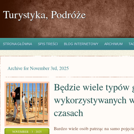
Turystyka, Podróże
STRONA GŁÓWNA
SPIS TREŚCI
BLOG INTERNETOWY
ARCHIWUM
TA
Archive for November 3rd, 2025
Będzie wiele typów 
wykorzystywanych w 
czasach
Bardzo wiele osób patrząc na samo pojęc
NOVEMBER - 3 - 2025