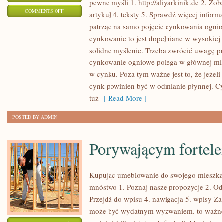
pewne myśli 1. http://aliyarkinik.de 2. Zo
ON
COMMENTS OFF
artykuł 4. teksty 5. Sprawdź więcej inform
BĘDZIE
patrząc na samo pojęcie cynkowania ogni
WIELE
cynkowanie to jest dopełniane w wysokiej 
TYPÓW
solidne myślenie. Trzeba zwrócić uwagę p
GALWANIZACJI
cynkowanie ogniowe polega w głównej mie
WYKORZYSTYWANYCH
w cynku. Poza tym ważne jest to, że jeżeli
cynk powinien być w odmianie płynnej. Cy
W
tuż
[ Read More ]
DZISIEJSZYCH
CZASACH
POSTED BY ADMIN
Porywającym fortel
Kupując umeblowanie do swojego mieszkan
mnóstwo 1. Poznaj nasze propozycje 2. Odk
Przejdź do wpisu 4. nawigacja 5. wpisy Za
może być wydatnym wyzwaniem. to ważne