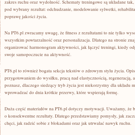
zakres ruchu oraz wydolność. Schematy treningowe są układane tak,
pod wybrany rezultat: odchudzanie, modelowanie sylwetki, rehabilit
poprawę jakości życia.
Na PT6.pl zwracamy uwagę, że fitness z rezultatami to nie tylko wys
wszystkim powtarzalność oraz personalizacja. Dlatego na stronie zna
organizować harmonogram aktywności, jak łączyć treningi, kiedy o
swoje samopoczucie na aktywność.
PT6.pl to również bogata sekcja tekstów o zdrowym stylu życia. Op
przygotowaniem do wysiłku, pracą nad elastycznością, regeneracją, a
poznasz, dlaczego siedzący tryb życia jest niekorzystny dla układu 
wprowadzać do dnia krótkie przerwy, które wspierają formę.
Duża część materiałów na PT6.pl dotyczy motywacji. Uważamy, że b
o konsekwentne rezultaty. Dlatego przedstawiamy pomysły, jak zacz
chęci, jak radzić sobie z blokadami oraz jak utrwalać nawyk ruchu.