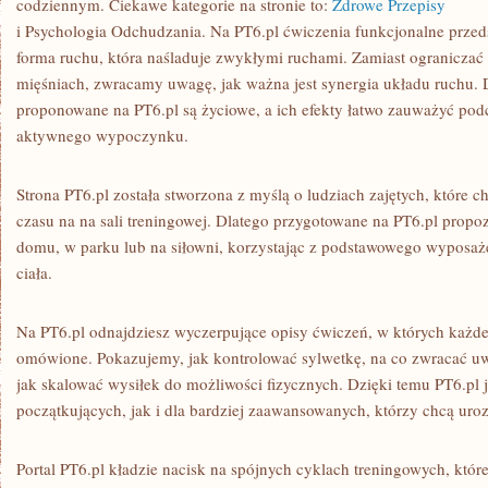
codziennym. Ciekawe kategorie na stronie to:
Zdrowe Przepisy
i Psychologia Odchudzania. Na PT6.pl ćwiczenia funkcjonalne przeds
forma ruchu, która naśladuje zwykłymi ruchami. Zamiast ograniczać 
mięśniach, zwracamy uwagę, jak ważna jest synergia układu ruchu. 
proponowane na PT6.pl są życiowe, a ich efekty łatwo zauważyć po
aktywnego wypoczynku.
Strona PT6.pl została stworzona z myślą o ludziach zajętych, które c
czasu na na sali treningowej. Dlatego przygotowane na PT6.pl pro
domu, w parku lub na siłowni, korzystając z podstawowego wyposaże
ciała.
Na PT6.pl odnajdziesz wyczerpujące opisy ćwiczeń, w których każde 
omówione. Pokazujemy, jak kontrolować sylwetkę, na co zwracać uw
jak skalować wysiłek do możliwości fizycznych. Dzięki temu PT6.pl
początkujących, jak i dla bardziej zaawansowanych, którzy chcą uroz
Portal PT6.pl kładzie nacisk na spójnych cyklach treningowych, któ