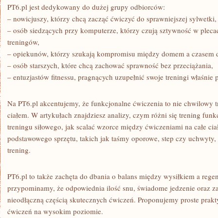
PT6.pl jest dedykowany do dużej grupy odbiorców:
– nowicjuszy, którzy chcą zacząć ćwiczyć do sprawniejszej sylwetki,
– osób siedzących przy komputerze, którzy czują sztywność w plecac
treningów,
– opiekunów, którzy szukają kompromisu między domem a czasem dl
– osób starszych, które chcą zachować sprawność bez przeciążania,
– entuzjastów fitnessu, pragnących uzupełnić swoje treningi właśnie
Na PT6.pl akcentujemy, że funkcjonalne ćwiczenia to nie chwilowy tre
ciałem. W artykułach znajdziesz analizy, czym różni się trening fu
treningu siłowego, jak scalać wzorce między ćwiczeniami na całe cia
podstawowego sprzętu, takich jak taśmy oporowe, step czy uchwyty,
trening.
PT6.pl to także zachęta do dbania o balans między wysiłkiem a regen
przypominamy, że odpowiednia ilość snu, świadome jedzenie oraz z
nieodłączną częścią skutecznych ćwiczeń. Proponujemy proste prakty
ćwiczeń na wysokim poziomie.