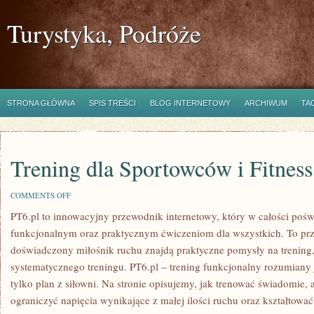
Turystyka, Podróże
STRONA GŁÓWNA
SPIS TREŚCI
BLOG INTERNETOWY
ARCHIWUM
TA
Trening dla Sportowców i Fitnes
ON
COMMENTS OFF
TRENING
PT6.pl to innowacyjny przewodnik internetowy, który w całości poś
DLA
SPORTOWCÓW
funkcjonalnym oraz praktycznym ćwiczeniom dla wszystkich. To prze
I
FITNESS
doświadczony miłośnik ruchu znajdą praktyczne pomysły na trening
PODRÓŻNICZY
systematycznego treningu. PT6.pl – trening funkcjonalny rozumiany jes
tylko plan z siłowni. Na stronie opisujemy, jak trenować świadomie
ograniczyć napięcia wynikające z małej ilości ruchu oraz kształtować