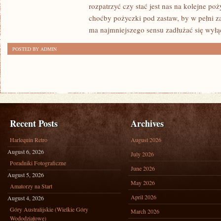
NAS
rozpatrzyć czy stać jest nas na kolejne po
W
choćby pożyczki pod zastaw, by w pełni 
PEWNYCH
ma najmniejszego sensu zadłużać się wyłą
SYTUACJACH
POSTED BY ADMIN
COŚ
POŻYCZA
Recent Posts
Archives
Harlequin Retro
August 2026
August 6, 2026
July 2026
Poradniki Fotograficzne
June 2026
August 5, 2026
May 2026
Amatorzy na Start
April 2026
August 4, 2026
Góry Australijskie (Wielkie Góry
March 2026
Wododziałowe)