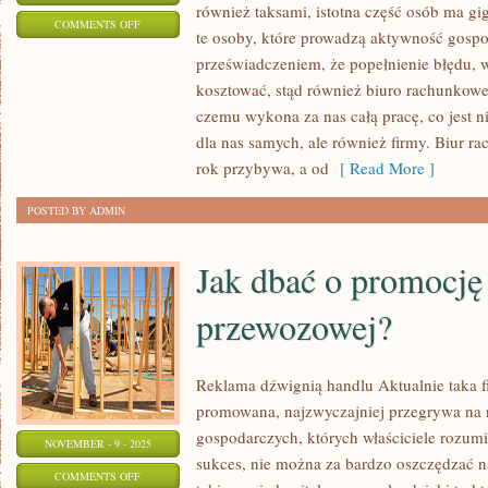
również taksami, istotna część osób ma gi
ON
COMMENTS OFF
te osoby, które prowadzą aktywność gospod
NA
przeświadczeniem, że popełnienie błędu, 
RZECZ
kosztować, stąd również biuro rachunkow
WIELU
czemu wykona za nas całą pracę, co jest n
OSÓB
dla nas samych, ale również firmy. Biur r
TO
rok przybywa, a od
[ Read More ]
PO
POSTED BY ADMIN
PROSTU
CZARNA
Jak dbać o promocję
MAGIA
przewozowej?
Reklama dźwignią handlu Aktualnie taka fi
promowana, najzwyczajniej przegrywa na 
gospodarczych, których właściciele rozumie
NOVEMBER - 9 - 2025
sukces, nie można za bardzo oszczędzać na
ON
COMMENTS OFF