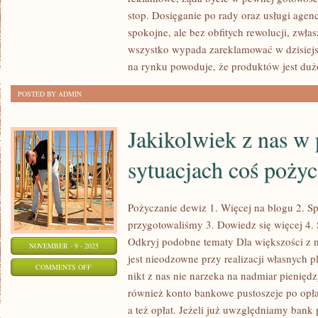
REKLAMA
stop. Dosięganie po rady oraz usługi agen
INTERNETOWA
spokojne, ale bez obfitych rewolucji, zwła
ROZWINĘŁA
wszystko wypada zareklamować w dzisiejs
SIĘ
na rynku powoduje, że produktów jest duż
POSTED BY ADMIN
Jakikolwiek z nas w
sytuacjach coś poży
Pożyczanie dewiz 1. Więcej na blogu 2. Sp
przygotowaliśmy 3. Dowiedz się więcej 4. 
Odkryj podobne tematy Dla większości z 
NOVEMBER - 9 - 2025
jest nieodzowne przy realizacji własnych 
ON
COMMENTS OFF
nikt z nas nie narzeka na nadmiar pienięd
JAKIKOLWIEK
również konto bankowe pustoszeje po opła
Z
a też opłat. Jeżeli już uwzględniamy ban