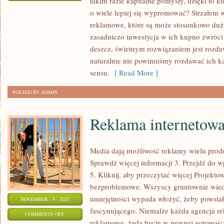
takim razie kapitalne pomysły, dzięki to 
JAK
o wiele lepiej się wypromować? Strzałem w
DBAĆ
reklamowe, które są może stosunkowo du
O
zasadniczo inwestycja w ich kupno zwróci
PROMOCJĘ
deszcz, świetnym rozwiązaniem jest rozda
SWOJEJ
naturalnie nie powinniśmy rozdawać ich 
FIRMY
sensu.
[ Read More ]
PRZEWOZOWEJ?
POSTED BY ADMIN
Reklama internetowa
Media dają możliwość reklamy wielu produ
Sprawdź więcej informacji 3. Przejdź do w
5. Kliknij, aby przeczytać więcej Projekto
bezproblemowe. Wszyscy gruntownie wiedzą,
umiejętności wypada włożyć, żeby powstał
NOVEMBER - 9 - 2025
fascynującego. Niemalże każda agencja re
ON
COMMENTS OFF
reklamowe, żąda bycie w pewnej gotowośc