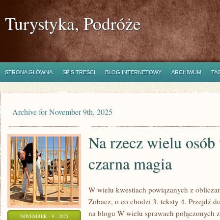
Turystyka, Podróże
STRONA GŁÓWNA
SPIS TREŚCI
BLOG INTERNETOWY
ARCHIWUM
TA
Archive for November 9th, 2025
Na rzecz wielu osób 
czarna magia
W wielu kwestiach powiązanych z obliczani
Zobacz, o co chodzi 3. teksty 4. Przejdź d
na blogu W wielu sprawach połączonych 
NOVEMBER - 9 - 2025