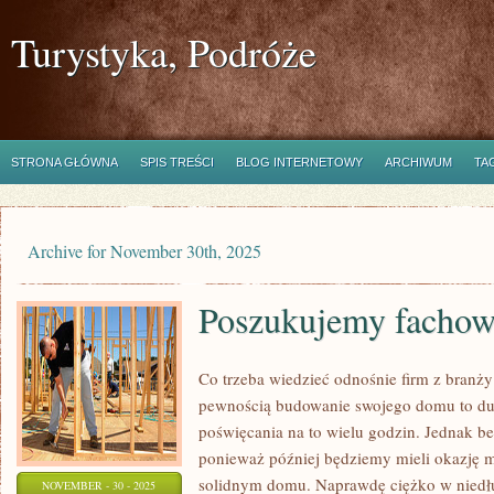
Turystyka, Podróże
STRONA GŁÓWNA
SPIS TREŚCI
BLOG INTERNETOWY
ARCHIWUM
TA
Archive for November 30th, 2025
Poszukujemy facho
Co trzeba wiedzieć odnośnie firm z branż
pewnością budowanie swojego domu to duż
poświęcania na to wielu godzin. Jednak bez
ponieważ później będziemy mieli okazję 
solidnym domu. Naprawdę ciężko w niedłu
NOVEMBER - 30 - 2025