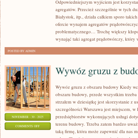
Odpowiedniejszym wyjściem jest korzysta
TRZEBA
agregatów. Przecież szczególnie w tych d
WIEDZIEĆ
Białystok, itp., działa całkiem sporo takic
O
ofercie wynajem agregatów prądotwórczych
WYNAJMIE
problematycznego… Trochę większy kłop
AGREGATÓW
wynająć taki agregat prądotwórczy, który w
PRĄDOTWÓRCZYCH?
POSTED BY ADMIN
Wywóz gruzu z bud
Wywóz gruzu z obszaru budowy Kiedy wc
obszaru budowy, przede wszystkim trzeba
strzałem w dziesiątkę jest skorzystanie z 
szczególności Warszawa jest miejscem, w 
przedsiębiorstw wykonujących usługi dot
NOVEMBER - 30 - 2025
terenu budowy. Trzeba zatem bardzo uważn
ON
COMMENTS OFF
taką firmę, która może zapewnić dla nas m
WYWÓZ