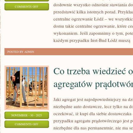
dosłownie wszystko odnośnie stawiania d
ON
COMMENTS OFF
przedstawić kilka istotnych porad. Przy
POSZUKUJEMY
centralne ogrzewanie Łódź – we wszystki
FACHOWCÓW
domu takie centralne ogrzewanie, które c
wykonaniem. Jeśli zapomnimy o tym, pot
każdym przypadku Inst-Bud Łódź muszą
[
POSTED BY ADMIN
Co trzeba wiedzieć 
agregatów prądotwó
Jaki agregat jest najodpowiedniejszy na dzi
niezbędne auto dostawcze, lecz tylko na d
oczekiwać, iż kupi dla siebie dostawczaka
NOVEMBER - 30 - 2025
przypadku agregatu prądotwórczego jest po
ON
COMMENTS OFF
niezbędne dla nas permanentnie, nie ma se
CO