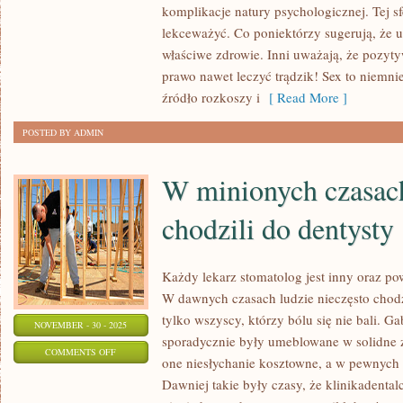
JESTEŚMY
komplikacje natury psychologicznej. Tej sf
CHWILOWO
lekceważyć. Co poniektórzy sugerują, że 
właściwe zdrowie. Inni uważają, że pozyt
ŚWIADKAMI
prawo nawet leczyć trądzik! Sex to niemni
PRZENIKA
źródło rozkoszy i
[ Read More ]
NA
BEZ
POSTED BY ADMIN
MAŁA
W minionych czasach
chodzili do dentysty
Każdy lekarz stomatolog jest inny oraz p
W dawnych czasach ludzie nieczęsto chodzi
tylko wszyscy, którzy bólu się nie bali. G
NOVEMBER - 30 - 2025
sporadycznie były umeblowane w solidne zni
ON
COMMENTS OFF
one niesłychanie kosztowne, a w pewnych 
W
Dawniej takie były czasy, że klinikadental
MINIONYCH