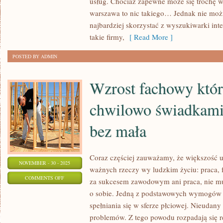
usług. Chociaż zapewne może się trochę 
GRUZU
warszawa to nic takiego… Jednak nie możn
Z
najbardziej skorzystać z wyszukiwarki int
BUDOWY
takie firmy,
[ Read More ]
POSTED BY ADMIN
Wzrost fachowy któr
chwilowo świadkami
bez mała
Coraz częściej zauważamy, że większość 
NOVEMBER - 30 - 2025
ważnych rzeczy wy ludzkim życiu: praca, 
ON
COMMENTS OFF
za sukcesem zawodowym ani praca, nie m
WZROST
o sobie. Jedną z podstawowych wymogów c
FACHOWY
spełniania się w sferze płciowej. Nieudan
KTÓREGO
problemów. Z tego powodu rozpadają się re