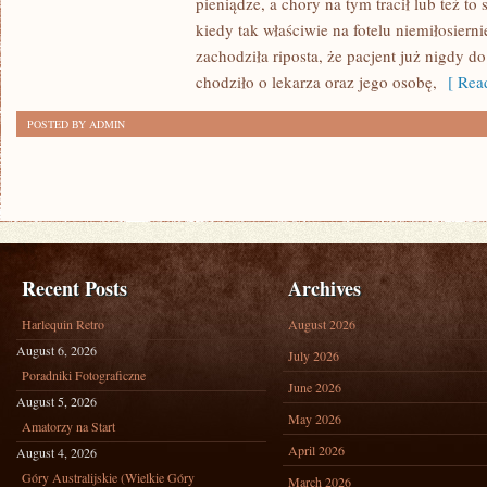
pieniądze, a chory na tym tracił lub też to 
CZASACH
kiedy tak właściwie na fotelu niemiłosier
LUDZIE
zachodziła riposta, że pacjent już nigdy do
RZADKO
chodziło o lekarza oraz jego osobę,
[ Read
CHODZILI
POSTED BY ADMIN
DO
DENTYSTY
Recent Posts
Archives
Harlequin Retro
August 2026
August 6, 2026
July 2026
Poradniki Fotograficzne
June 2026
August 5, 2026
May 2026
Amatorzy na Start
April 2026
August 4, 2026
Góry Australijskie (Wielkie Góry
March 2026