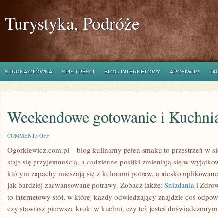
Turystyka, Podróże
STRONA GŁÓWNA
SPIS TREŚCI
BLOG INTERNETOWY
ARCHIWUM
TA
Weekendowe gotowanie i Kuchnia
ON
COMMENTS OFF
WEEKENDOWE
Ogorkiewicz.com.pl – blog kulinarny pełen smaku to przestrzeń w si
GOTOWANIE
I
staje się przyjemnością, a codzienne posiłki zmieniają się w wyjątk
KUCHNIA
RETRO
którym zapachy mieszają się z kolorami potraw, a nieskomplikowane
jak bardziej zaawansowane potrawy. Zobacz także:
Śniadania
i Zdrow
to internetowy stół, w której każdy odwiedzający znajdzie coś odpo
czy stawiasz pierwsze kroki w kuchni, czy też jesteś doświadczony