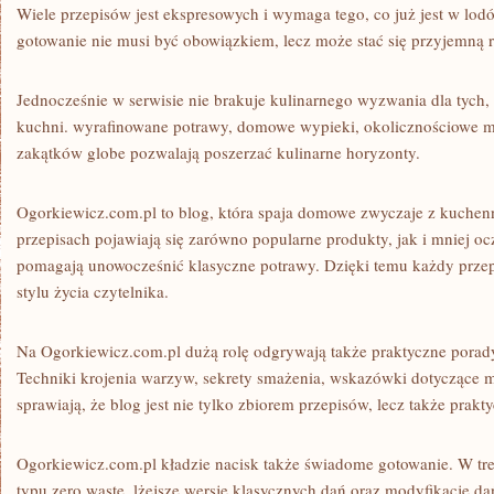
Wiele przepisów jest ekspresowych i wymaga tego, co już jest w lod
gotowanie nie musi być obowiązkiem, lecz może stać się przyjemną r
Jednocześnie w serwisie nie brakuje kulinarnego wyzwania dla tych, 
kuchni. wyrafinowane potrawy, domowe wypieki, okolicznościowe m
zakątków globe pozwalają poszerzać kulinarne horyzonty.
Ogorkiewicz.com.pl to blog, która spaja domowe zwyczaje z kuche
przepisach pojawiają się zarówno popularne produkty, jak i mniej oc
pomagają unowocześnić klasyczne potrawy. Dzięki temu każdy prze
stylu życia czytelnika.
Na Ogorkiewicz.com.pl dużą rolę odgrywają także praktyczne porady
Techniki krojenia warzyw, sekrety smażenia, wskazówki dotyczące mr
sprawiają, że blog jest nie tylko zbiorem przepisów, lecz także pra
Ogorkiewicz.com.pl kładzie nacisk także świadome gotowanie. W treś
typu zero waste, lżejsze wersje klasycznych dań oraz modyfikacje da