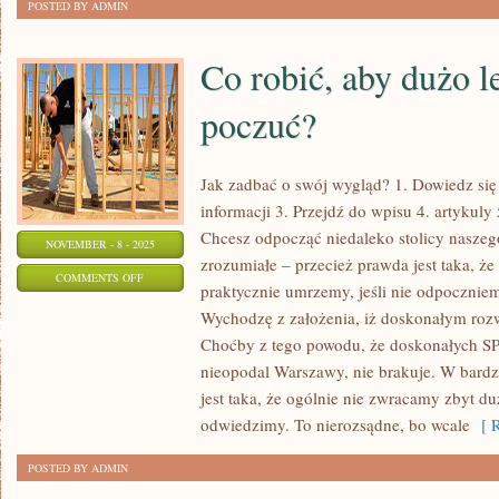
POSTED BY ADMIN
Co robić, aby dużo le
poczuć?
Jak zadbać o swój wygląd? 1. Dowiedz się
informacji 3. Przejdź do wpisu 4. artykuly 
Chcesz odpocząć niedaleko stolicy naszego
NOVEMBER - 8 - 2025
zrozumiałe – przecież prawda jest taka, że 
ON
COMMENTS OFF
praktycznie umrzemy, jeśli nie odpocznie
CO
Wychodzę z założenia, iż doskonałym roz
ROBIĆ,
Choćby z tego powodu, że doskonałych SP
ABY
nieopodal Warszawy, nie brakuje. W bard
DUŻO
jest taka, że ogólnie nie zwracamy zbyt du
LEPIEJ
odwiedzimy. To nierozsądne, bo wcale
[ R
SIĘ
POSTED BY ADMIN
POCZUĆ?