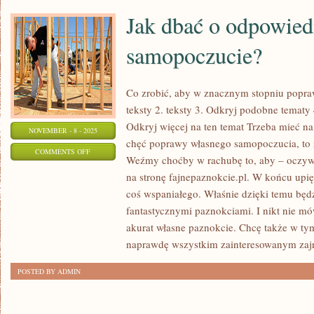
Jak dbać o odpowied
samopoczucie?
Co zrobić, aby w znacznym stopniu popra
teksty 2. teksty 3. Odkryj podobne tematy
Odkryj więcej na ten temat Trzeba mieć na
NOVEMBER - 8 - 2025
chęć poprawy własnego samopoczucia, to 
ON
COMMENTS OFF
Weźmy choćby w rachubę to, aby – oczywi
JAK
na stronę fajnepaznokcie.pl. W końcu upi
DBAĆ
coś wspaniałego. Właśnie dzięki temu będz
O
fantastycznymi paznokciami. I nikt nie mów
ODPOWIEDNIE
akurat własne paznokcie. Chcę także w t
SAMOPOCZUCIE?
naprawdę wszystkim zainteresowanym zaj
POSTED BY ADMIN