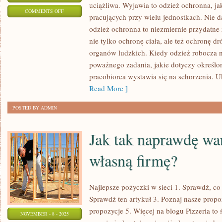
uciążliwa. Wyjawia to odzież ochronna, ja
ON
COMMENTS OFF
pracujących przy wielu jednostkach. Nie d
NAJLEPSZYM
odzież ochronna to niezmiernie przydatne 
SPOSOBEM
nie tylko ochronę ciała, ale też ochronę 
NA
organów ludzkich. Kiedy odzież robocza n
BLISKOŚĆ
poważnego zadania, jakie dotyczy określon
Z
pracobiorca wystawia się na schorzenia. 
NATURĄ
Read More ]
POSTED BY ADMIN
Jak tak naprawdę wa
własną firmę?
Najlepsze pożyczki w sieci 1. Sprawdź, co
Sprawdź ten artykuł 3. Poznaj nasze propo
propozycje 5. Więcej na blogu Pizzeria to
NOVEMBER - 8 - 2025