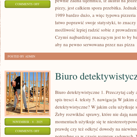
pewnie żadna tajemnica, iż akurat na jedz
ON
COMMENTS OFF
pizzy, jest całkiem spora przebitka. Jedna
JAK
1989 bardzo dużo, a więc typowa pizzeria
TAK
łatwo poprawić swoje statystyki, to znacz
NAPRAWDĘ
możliwość lepiej radzić sobie z prowadze
WARTO
Czymś najbardziej znaczącym jest to by b
REKLAMOWAĆ
aby na pewno serwowana przez nas pizza
[
WŁASNĄ
POSTED BY ADMIN
FIRMĘ?
Biuro detektywistyc
Biuro detektywistyczne 1. Przeczytaj cały 
spis tresci 4. teksty 5. nawigacja W jakim 
detektywistyczne? W jakim celu użytkuje s
Żeby rozwikłać sprawy, które nie dają n
momentach użytkuje się te niestereotypowe
NOVEMBER - 8 - 2025
prawdę czy też odkryć dowody na niewinn
ON
COMMENTS OFF
potrzebne są w czasie rozpraw sądowych. 