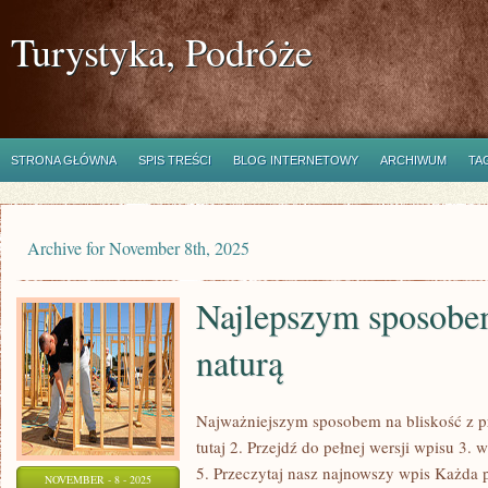
Turystyka, Podróże
STRONA GŁÓWNA
SPIS TREŚCI
BLOG INTERNETOWY
ARCHIWUM
TA
Archive for November 8th, 2025
Najlepszym sposobem
naturą
Najważniejszym sposobem na bliskość z p
tutaj 2. Przejdź do pełnej wersji wpisu 3.
5. Przeczytaj nasz najnowszy wpis Każda 
NOVEMBER - 8 - 2025