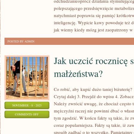
ODDZIAŁYWANIE
odchudzanieoprócz działania stymulujące
polepszającego przedsięwzięcie metaboliz
NA
natychmiast poprawia się pamięć krótkotr
TO,
inteligencję. Wypicie kawy powoduje też d
W
jak wiemy kiedy mózg jest zaopatrzony w
JAKICH
WARUNKACH
POSTED BY ADMIN
REZYDUJEMY
Jak uczcić rocznicę 
małżeństwa?
Co robić, aby kupić dużo taniej biżuterię? 
Czytaj dalej 3. Przejdź do wpisu 4. Zobac
Należy zwrócić uwagę, że chociaż często to 
NOVEMBER - 8 - 2025
mężczyźni raczej nie powinni dbać o własny
ON
COMMENTS OFF
tym zgodzić. W końcu fakty są takie, że z
JAK
coraz popularniejsza. Fakty są takie, iż z
UCZCIĆ
sposób zadbać o to wszystko. Pamiętajmy