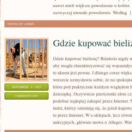
ROCZNICĘ
nawet mieli większe powodzenie u kobiet
SWOJEGO
zazwyczaj niemałe powodzenie. Według
[ 
MAŁŻEŃSTWA?
POSTED BY ADMIN
Gdzie kupować bieli
Gdzie kupować bieliznę? Biżuteria nigdy n
aby mogła charakteryzować się wspaniałym
to akurat jest pewne. I dlatego coraz więk
wreszcie uzmysławia sobie, że na spokojni
która pod praktycznie każdym względem 
NOVEMBER - 8 - 2025
dziesiątkę. Oczywiście pierścionki złote c
ON
COMMENTS OFF
podobać najlepiej zakupić przez Internet. 
GDZIE
ludzi, którzy orientują się, że jeżeli kupow
KUPOWAĆ
to przez Internet. W e-sklepach, lecz równ
BIELIZNĘ?
aukcyjnych, głównie mowa o Allegro. Wart