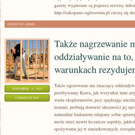
gazety wypierane są poprzez serwisy inform
http://zakopane-ogloszenia.pl cieszą się d
POSTED BY ADMIN
Także nagrzewanie 
oddziaływanie na to,
warunkach rezyduj
Także ogrzewanie ma znaczący oddziaływa
NOVEMBER - 8 - 2025
przebywamy Kawa, jak wszystkie inne arty
ON
COMMENTS OFF
wielu eksploratorów, jacy spędzając niezlic
TAKŻE
testami, próbują dowieść słuszności jej sp
NAGRZEWANIE
naturalnie badaniom zdajemy sobie sprawę
MA
może mieć nawet lecznicze aspekty, jakko
ZNACZĄCY
spożywanie jej w umiarkowanych, rozsądny