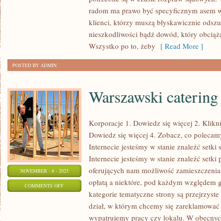
BIURO
radom ma prawo być specyficznym asem w
DETEKTYWISTYCZNE
klienci, którzy muszą błyskawicznie odsz
WARSZAWA
nieszkodliwości bądź dowód, który obciąża
Wszystko po to, żeby
[ Read More ]
POSTED BY ADMIN
Warszawski catering
Korporacje 1. Dowiedz się więcej 2. Klikni
Dowiedz się więcej 4. Zobacz, co polecam
Internecie jesteśmy w stanie znaleźć setk
Internecie jesteśmy w stanie znaleźć setki 
oferujących nam możliwość zamieszczenia 
NOVEMBER - 8 - 2025
opłatą a niektóre, pod każdym względem g
ON
COMMENTS OFF
kategorie tematyczne strony są przejrzyste 
WARSZAWSKI
dział, w którym chcemy się zareklamować 
CATERING
wypatrujemy pracy czy lokalu. W obecnyc