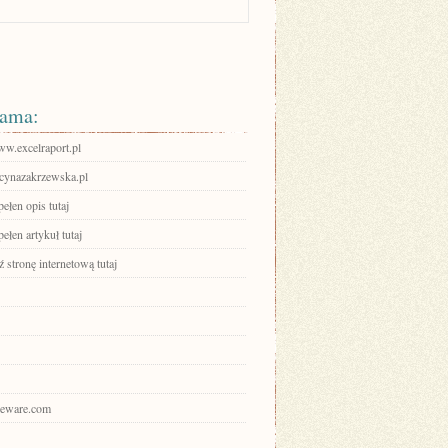
ama:
ww.excelraport.pl
ynazakrzewska.pl
ełen opis tutaj
ełen artykuł tutaj
stronę internetową tutaj
ajeware.com