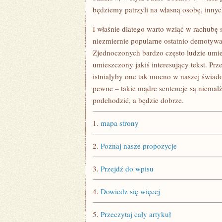
będziemy patrzyli na własną osobę, innych
I właśnie dlatego warto wziąć w rachubę 
niezmiernie popularne ostatnio demotywa
Zjednoczonych bardzo często ludzie umie
umieszczony jakiś interesujący tekst. Prz
istniałyby one tak mocno w naszej świad
pewne – takie mądre sentencje są niemal
podchodzić, a będzie dobrze.
1.
mapa strony
2.
Poznaj nasze propozycje
3.
Przejdź do wpisu
4.
Dowiedz się więcej
5.
Przeczytaj cały artykuł