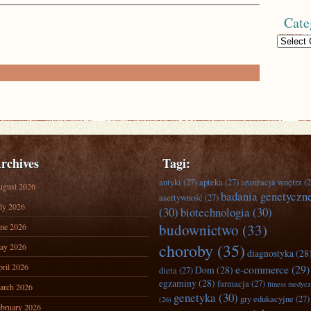
Cate
Categories
rchives
Tagi:
antyki
(27)
apteka
(27)
aranżacja wnętrz
(2
ugust 2026
badania genetyczn
asertywność
(27)
ly 2026
(30)
biotechnologia
(30)
budownictwo
(33)
ne 2026
choroby
(35)
ay 2026
diagnostyka
(28
ril 2026
e-commerce
(29)
Dom
(28)
dieta
(27)
egzaminy
(28)
farmacja
(27)
fitness medyc
arch 2026
genetyka
(30)
gry edukacyjne
(27)
(26)
bruary 2026