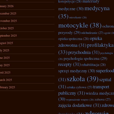
materiały
korepetycje
(28)
nuary 2026
medycyna
medyczne
(30)
ecember 2025
(35)
mieszkanie
(26)
ovember 2025
motocykle
(38)
ochron
tober 2025
przyrody
(29)
odchudzanie
(27)
ogród
(2
ptember 2025
opieka
opieka społeczna
(28)
ugust 2025
profilaktyka
zdrowotna
(31)
ly 2025
(33)
przychodnia
(31)
psychologia
ne 2025
psychologia społeczna
(29)
(26)
recepty
(31)
rehabilitacja
(28)
ay 2025
superfood
sprzęt medyczny
(30)
ril 2025
szkoła
(39)
(31)
szpital
arch 2025
(31)
transport
bruary 2025
sztuka cyfrowa
(27)
publiczny
(31)
wiedza medycz
(30)
zabawa
(27)
wyposażenie wnętrz
(26)
zajęcia dodatkowe
(31)
zdrow
zdrowie