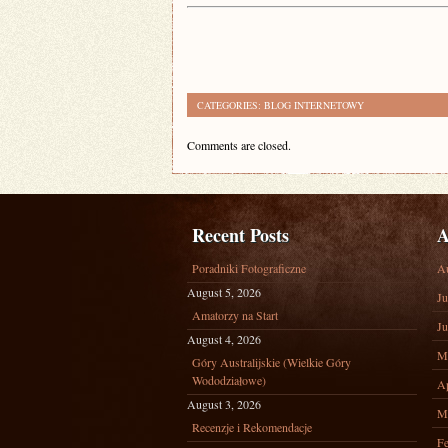
CATEGORIES:
BLOG INTERNETOWY
Comments are closed.
Recent Posts
A
Poradniki Fotograficzne
A
August 5, 2026
Ju
Amatorzy na Start
Ju
August 4, 2026
M
Góry Australijskie (Wielkie Góry
Wododziałowe)
Ap
August 3, 2026
M
Recenzje i Rekomendacje
Fe