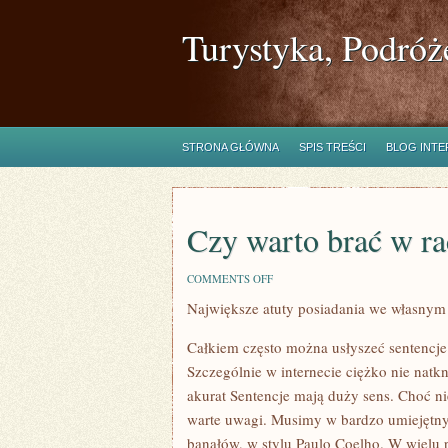
Turystyka, Podróż
STRONA GŁÓWNA
SPIS TREŚCI
BLOG INT
Czy warto brać w ra
ON
COMMENTS OFF
CZY
Największe atuty posiadania we własny
WARTO
BRAĆ
W
Całkiem często można usłyszeć sentencje
RACHUBĘ
SENTENCJE?
Szczególnie w internecie ciężko nie natkn
akurat Sentencje mają duży sens. Choć nie
warte uwagi. Musimy w bardzo umiejętny
banałów, w stylu Paulo Coelho. W wielu p