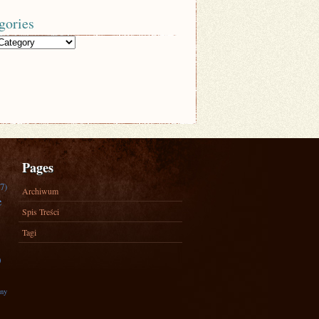
gories
Pages
7)
Archiwum
e
Spis Treści
Tagi
)
zny