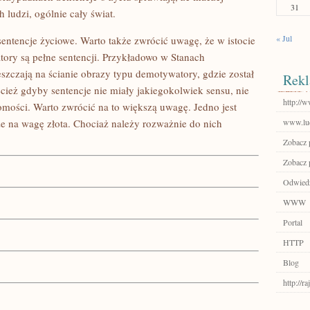
31
 ludzi, ogólnie cały świat.
« Jul
sentencje życiowe. Warto także zwrócić uwagę, że w istocie
tory są pełne sentencji. Przykładowo w Stanach
szczają na ścianie obrazy typu demotywatory, gdzie został
Rekl
ecież gdyby sentencje nie miały jakiegokolwiek sensu, nie
http://w
omości. Warto zwrócić na to większą uwagę. Jedno jest
że na wagę złota. Chociaż należy rozważnie do nich
www.luc
Zobacz p
Zobacz p
Odwiedź 
WWW
Portal
HTTP
Blog
http://r