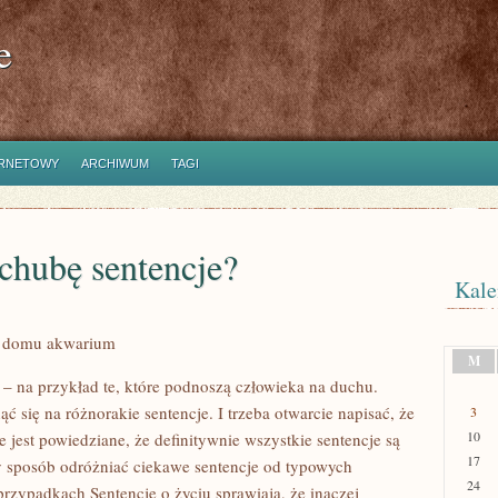
e
ERNETOWY
ARCHIWUM
TAGI
chubę sentencje?
Kale
m domu akwarium
M
 – na przykład te, które podnoszą człowieka na duchu.
ąć się na różnorakie sentencje. I trzeba otwarcie napisać, że
3
10
 jest powiedziane, że definitywnie wszystkie sentencje są
17
 sposób odróżniać ciekawe sentencje od typowych
24
rzypadkach Sentencje o życiu sprawiają, że inaczej