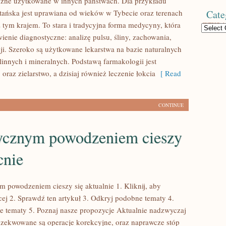
czne użytkowane w innych państwach. Dla przykładu
ańska jest uprawiana od wieków w Tybecie oraz terenach
Cate
 tym krajem. To stara i tradycyjna forma medycyny, która
Categories
ienie diagnostyczne: analizę pulsu, śliny, zachowania,
ji. Szeroko są użytkowane lekarstwa na bazie naturalnych
linnych i mineralnych. Podstawą farmakologii jest
 oraz zielarstwo, a dzisiaj również leczenie łokcia
[ Read
CONTINUE
ycznym powodzeniem cieszy
cnie
powodzeniem cieszy się aktualnie 1. Kliknij, aby
cej 2. Sprawdź ten artykuł 3. Odkryj podobne tematy 4.
 tematy 5. Poznaj nasze propozycje Aktualnie nadzwyczaj
gzekwowane są operacje korekcyjne, oraz naprawcze stóp