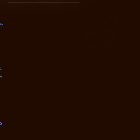
)
zny
a
6)
s