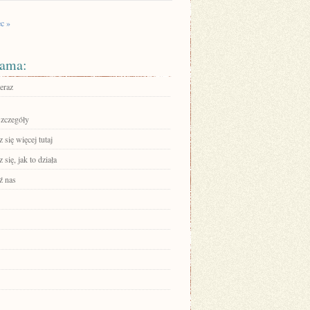
c »
ama:
eraz
szczegóły
się więcej tutaj
się, jak to działa
ź nas