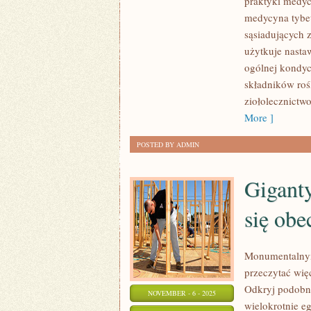
praktyki medy
NIE
medycyna tybet
JEDYNIE
sąsiadujących z
BRAK
użytkuje nastaw
ogólnej kondyc
CHOROBY,
składników roś
JEDNAKOWOŻ
ziołolecznictwo
ORAZ
More ]
STAN
PEŁNEGO
POSTED BY ADMIN
Gigant
się obe
Monumentalnym 
przeczytać wię
Odkryj podobne
NOVEMBER - 6 - 2025
wielokrotnie e