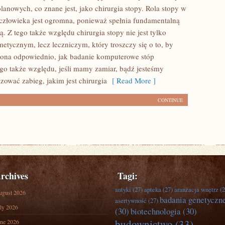
anowych, co znane jest, jako chirurgia stopy. Rola stopy w
człowieka jest ogromna, ponieważ spełnia fundamentalną
. Z tego także względu chirurgia stopy nie jest tylko
etycznym, lecz leczniczym, który troszczy się o to, by
ona odpowiednio, jak badanie komputerowe stóp
go także względu, jeśli mamy zamiar, bądź jesteśmy
zować zabieg, jakim jest chirurgia
[ Read More ]
CONTINUE
rchives
Tagi:
antyki
(27)
apteka
(27)
aranżacja wnętrz
(2
ugust 2026
badania genetyczn
asertywność
(27)
ly 2026
(30)
biotechnologia
(30)
budownictwo
(33)
ne 2026