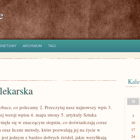
e
ERNETOWY
ARCHIWUM
TAGI
Kale
lekarska
M
bacz, co polecamy 2. Przeczytaj nasz najnowszy wpis 3.
ej wersji wpisu 4. mapa strony 5. artykuly Sztuka
3
winęła się w znaczącym stopniu, co doświadczają coraz
10
 oraz liczne metody, które pozwalają jej na życie w
17
24
 jest jednym z bardzo dobrych źródeł, jakie weryfikują