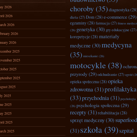
choroby
(35)
ay 2026
diagnostyka
(28
ril 2026
e-commerce
(29)
Dom
(28)
dieta
(27)
egzaminy
(28)
farmacja
(27)
fitness medyc
arch 2026
genetyka
(30)
gry edukacyjne
(27)
(26)
bruary 2026
materiały
korepetycje
(28)
nuary 2026
medycyna
medyczne
(30)
ecember 2025
(35)
mieszkanie
(26)
ovember 2025
motocykle
(38)
ochron
tober 2025
przyrody
(29)
odchudzanie
(27)
ogród
(2
ptember 2025
opieka
opieka społeczna
(28)
ugust 2025
profilaktyka
zdrowotna
(31)
ly 2025
(33)
przychodnia
(31)
psychologia
ne 2025
psychologia społeczna
(29)
(26)
recepty
(31)
rehabilitacja
(28)
ay 2025
superfood
sprzęt medyczny
(30)
ril 2025
szkoła
(39)
(31)
szpital
arch 2025