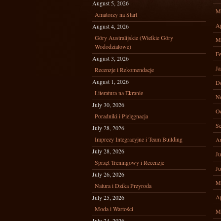
August 5, 2026
M
Amatorzy na Start
Ap
August 4, 2026
Góry Australijskie (Wielkie Góry
M
Wododziałowe)
Fe
August 3, 2026
Ja
Recenzje i Rekomendacje
August 1, 2026
D
Literatura na Ekranie
N
July 30, 2026
Oc
Poradniki i Pielęgnacja
Se
July 28, 2026
Imprezy Integracyjne i Team Building
A
July 28, 2026
Ju
Sprzęt Treningowy i Recenzje
Ju
July 26, 2026
M
Natura i Dzika Przyroda
Ap
July 25, 2026
Moda i Wartości
M
July 24, 2026