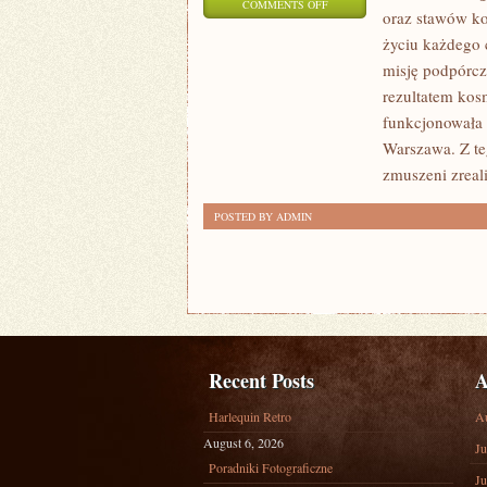
ON
COMMENTS OFF
oraz stawów kol
GIGANTYCZNYM
życiu każdego 
POWODZENIEM
misję podpórczą
CIESZY
rezultatem kosm
SIĘ
funkcjonowała 
OBECNIE
Warszawa. Z te
zmuszeni zreali
POSTED BY ADMIN
Recent Posts
A
Harlequin Retro
A
August 6, 2026
Ju
Poradniki Fotograficzne
Ju