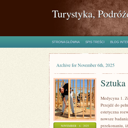
Turystyka, Podróż
STRONA GŁÓWNA
SPIS TREŚCI
BLOG INT
Archive for November 6th, 2025
Sztuka 
Medycyna 1. Zo
Przejdź do pełn
estetyczna roz
nowsze badania
przekonaniu, iż
NOVEMBER - 6 - 2025