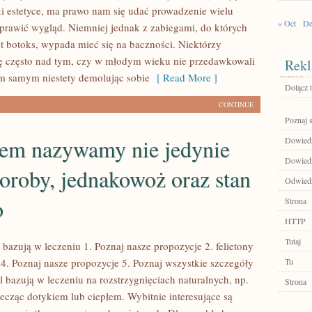
i estetyce, ma prawo nam się udać prowadzenie wielu
« Oct
De
oprawić wygląd. Niemniej jednak z zabiegami, do których
t botoks, wypada mieć się na baczności. Niektórzy
ię często nad tym, czy w młodym wieku nie przedawkowali
Rekl
m samym niestety demolując sobie
[ Read More ]
Dołącz t
CONTINUE
Poznaj 
em nazywamy nie jedynie
Dowiedz 
Dowiedz 
oroby, jednakowoż oraz stan
Odwied
o
Strona
HTTP
Tutaj
 bazują w leczeniu 1. Poznaj nasze propozycje 2. felietony
 4. Poznaj nasze propozycje 5. Poznaj wszystkie szczegóły
Tu
 bazują w leczeniu na rozstrzygnięciach naturalnych, np.
Strona
 lecząc dotykiem lub ciepłem. Wybitnie interesujące są