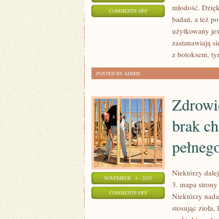
młodość. Dzięk
ON
COMMENTS OFF
badań, a też p
SZTUKA
użytkowany jes
LEKARSKA
zastanawiają s
z botoksem, ty
POSTED BY ADMIN
Zdrowi
brak ch
pełneg
Niektórzy dalej
NOVEMBER - 6 - 2025
3. mapa strony
ON
COMMENTS OFF
Niektórzy nadal
ZDROWIEM
stosując zioła,
NAZYWAMY