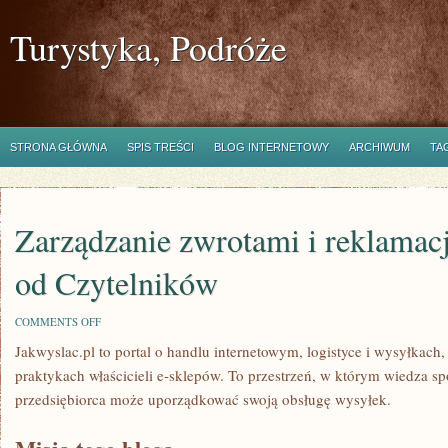
Turystyka, Podróże
STRONA GŁÓWNA
SPIS TREŚCI
BLOG INTERNETOWY
ARCHIWUM
TA
Zarządzanie zwrotami i reklamacj
od Czytelników
ON
COMMENTS OFF
ZARZĄDZANIE
Jakwyslac.pl to portal o handlu internetowym, logistyce i wysyłkach
ZWROTAMI
I
praktykach właścicieli e-sklepów. To przestrzeń, w którym wiedza s
REKLAMACJAMI
I
przedsiębiorca może uporządkować swoją obsługę wysyłek.
PYTANIA
OD
CZYTELNIKÓW