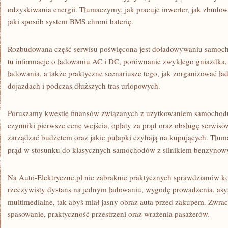
odzyskiwania energii. Tłumaczymy, jak pracuje inwerter, jak zbudowa
jaki sposób system BMS chroni baterię.
Rozbudowana część serwisu poświęcona jest doładowywaniu samoch
tu informacje o ładowaniu AC i DC, porównanie zwykłego gniazdka, w
ładowania, a także praktyczne scenariusze tego, jak zorganizować ł
dojazdach i podczas dłuższych tras urlopowych.
Poruszamy kwestię finansów związanych z użytkowaniem samochod
czynniki pierwsze cenę wejścia, opłaty za prąd oraz obsługę serwis
zarządzać budżetem oraz jakie pułapki czyhają na kupujących. Tłu
prąd w stosunku do klasycznych samochodów z silnikiem benzynowy
Na Auto-Elektryczne.pl nie zabraknie praktycznych sprawdzianów k
rzeczywisty dystans na jednym ładowaniu, wygodę prowadzenia, asy
multimedialne, tak abyś miał jasny obraz auta przed zakupem. Zwra
spasowanie, praktyczność przestrzeni oraz wrażenia pasażerów.