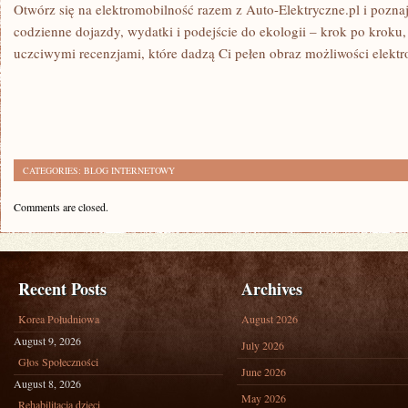
Otwórz się na elektromobilność razem z Auto-Elektryczne.pl i pozn
codzienne dojazdy, wydatki i podejście do ekologii – krok po krok
uczciwymi recenzjami, które dadzą Ci pełen obraz możliwości elektr
CATEGORIES:
BLOG INTERNETOWY
Comments are closed.
Recent Posts
Archives
Korea Południowa
August 2026
August 9, 2026
July 2026
Głos Społeczności
June 2026
August 8, 2026
May 2026
Rehabilitacja dzieci