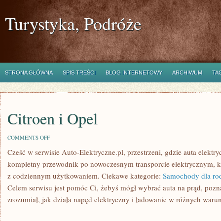
Turystyka, Podróże
STRONA GŁÓWNA
SPIS TREŚCI
BLOG INTERNETOWY
ARCHIWUM
TA
Citroen i Opel
ON
COMMENTS OFF
CITROEN
Cześć w serwisie Auto-Elektryczne.pl, przestrzeni, gdzie auta elektr
I
OPEL
kompletny przewodnik po nowoczesnym transporcie elektrycznym, kt
z codziennym użytkowaniem. Ciekawe kategorie:
Samochody dla ro
Celem serwisu jest pomóc Ci, żebyś mógł wybrać auta na prąd, pozna
zrozumiał, jak działa napęd elektryczny i ładowanie w różnych waru