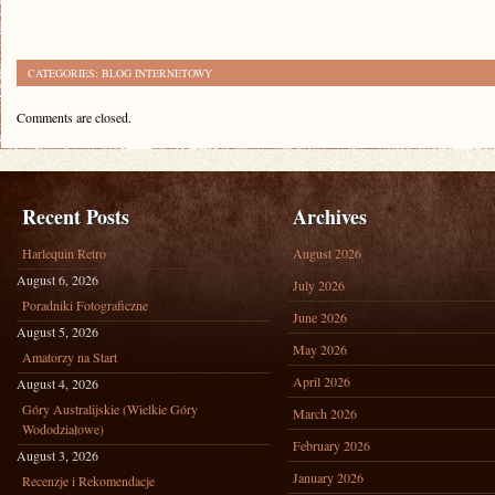
CATEGORIES:
BLOG INTERNETOWY
Comments are closed.
Recent Posts
Archives
Harlequin Retro
August 2026
August 6, 2026
July 2026
Poradniki Fotograficzne
June 2026
August 5, 2026
May 2026
Amatorzy na Start
April 2026
August 4, 2026
Góry Australijskie (Wielkie Góry
March 2026
Wododziałowe)
February 2026
August 3, 2026
January 2026
Recenzje i Rekomendacje