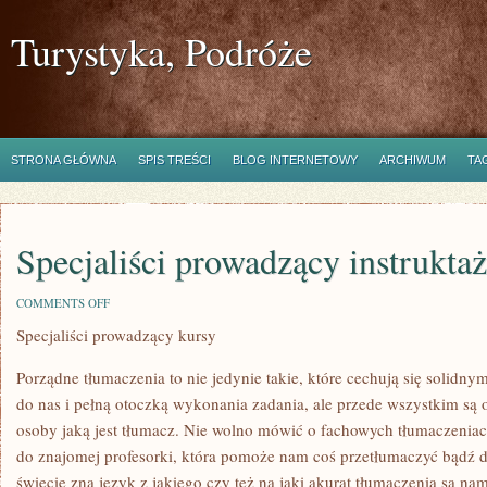
Turystyka, Podróże
STRONA GŁÓWNA
SPIS TREŚCI
BLOG INTERNETOWY
ARCHIWUM
TA
Specjaliści prowadzący instrukta
ON
COMMENTS OFF
SPECJALIŚCI
Specjaliści prowadzący kursy
PROWADZĄCY
INSTRUKTAŻE
Porządne tłumaczenia to nie jedynie takie, które cechują się solidn
do nas i pełną otoczką wykonania zadania, ale przede wszystkim są
osoby jaką jest tłumacz. Nie wolno mówić o fachowych tłumaczeniac
do znajomej profesorki, która pomoże nam coś przetłumaczyć bądź d
świecie zna język z jakiego czy też na jaki akurat tłumaczenia są n