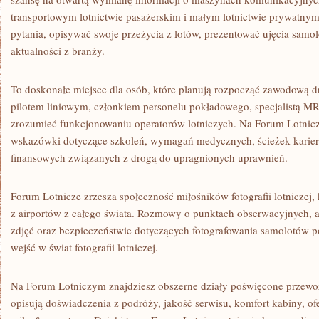
STRATEGIE
transportowym lotnictwie pasażerskim i małym lotnictwie prywatn
POWIETRZNE
pytania, opisywać swoje przeżycia z lotów, prezentować ujęcia sam
aktualności z branży.
To doskonałe miejsce dla osób, które planują rozpocząć zawodową dr
pilotem liniowym, członkiem personelu pokładowego, specjalistą MRO
zrozumieć funkcjonowaniu operatorów lotniczych. Na Forum Lotnic
wskazówki dotyczące szkoleń, wymagań medycznych, ścieżek karier
finansowych związanych z drogą do upragnionych uprawnień.
Forum Lotnicze zrzesza społeczność miłośników fotografii lotniczej, 
z airportów z całego świata. Rozmowy o punktach obserwacyjnych, a
zdjęć oraz bezpieczeństwie dotyczących fotografowania samolotów 
wejść w świat fotografii lotniczej.
Na Forum Lotniczym znajdziesz obszerne działy poświęcone przew
opisują doświadczenia z podróży, jakość serwisu, komfort kabiny, of