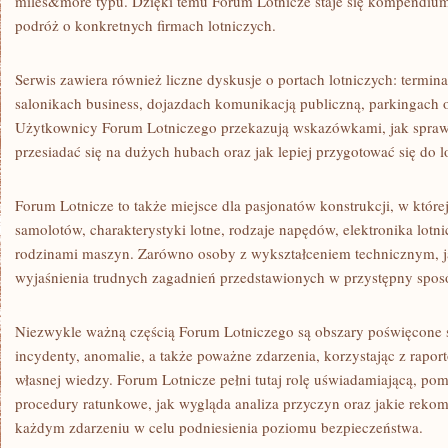
miles&more typu. Dzięki temu Forum Lotnicze staje się kompendium 
podróż o konkretnych firmach lotniczych.
Serwis zawiera również liczne dyskusje o portach lotniczych: termina
salonikach business, dojazdach komunikacją publiczną, parkingach o
Użytkownicy Forum Lotniczego przekazują wskazówkami, jak sprawnie
przesiadać się na dużych hubach oraz jak lepiej przygotować się do l
Forum Lotnicze to także miejsce dla pasjonatów konstrukcji, w które
samolotów, charakterystyki lotne, rodzaje napędów, elektronika lotn
rodzinami maszyn. Zarówno osoby z wykształceniem technicznym, ja
wyjaśnienia trudnych zagadnień przedstawionych w przystępny spos
Niezwykle ważną częścią Forum Lotniczego są obszary poświęcone s
incydenty, anomalie, a także poważne zdarzenia, korzystając z raport
własnej wiedzy. Forum Lotnicze pełni tutaj rolę uświadamiającą, pom
procedury ratunkowe, jak wygląda analiza przyczyn oraz jakie rek
każdym zdarzeniu w celu podniesienia poziomu bezpieczeństwa.