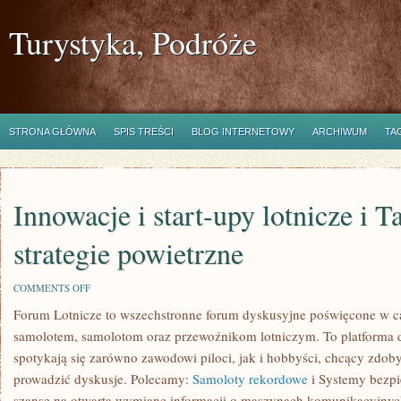
Turystyka, Podróże
STRONA GŁÓWNA
SPIS TREŚCI
BLOG INTERNETOWY
ARCHIWUM
TA
Innowacje i start-upy lotnicze i T
strategie powietrzne
ON
COMMENTS OFF
INNOWACJE
Forum Lotnicze to wszechstronne forum dyskusyjne poświęcone w ca
I
START-
samolotem, samolotom oraz przewoźnikom lotniczym. To platforma d
UPY
LOTNICZE
spotykają się zarówno zawodowi piloci, jak i hobbyści, chcący zdob
I
prowadzić dyskusje. Polecamy:
Samoloty rekordowe
i Systemy bezpi
TAKTYKA
I
szansę na otwartą wymianę informacji o maszynach komunikacyjnych