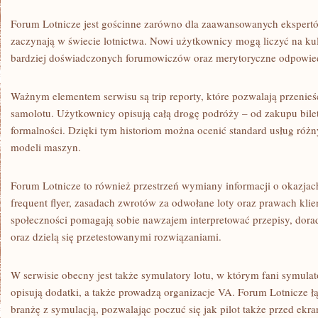
Forum Lotnicze jest gościnne zarówno dla zaawansowanych ekspertów,
zaczynają w świecie lotnictwa. Nowi użytkownicy mogą liczyć na kul
bardziej doświadczonych forumowiczów oraz merytoryczne odpowied
Ważnym elementem serwisu są trip reporty, które pozwalają przenieś
samolotu. Użytkownicy opisują całą drogę podróży – od zakupu bilet
formalności. Dzięki tym historiom można ocenić standard usług różnyc
modeli maszyn.
Forum Lotnicze to również przestrzeń wymiany informacji o okazja
frequent flyer, zasadach zwrotów za odwołane loty oraz prawach klien
społeczności pomagają sobie nawzajem interpretować przepisy, dorad
oraz dzielą się przetestowanymi rozwiązaniami.
W serwisie obecny jest także symulatory lotu, w którym fani symulat
opisują dodatki, a także prowadzą organizacje VA. Forum Lotnicze ł
branżę z symulacją, pozwalając poczuć się jak pilot także przed ek