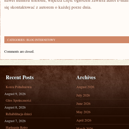
nawet numeru telefonu, większa część ogłoszeń zawiera adres e-mail 
się skontaktować z autorem o każdej porze dnia.
CATEGORIES:
BLOG INTERNETOWY
Comments are closed.
Recent Posts
Archives
Korea Południowa
August 2026
August 9, 2026
July 2026
Głos Społeczności
June 2026
August 8, 2026
May 2026
Rehabilitacja dzieci
April 2026
August 7, 2026
Harlequin Retro
March 2026