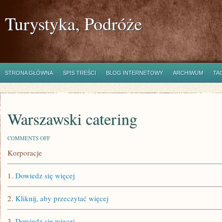
Turystyka, Podróże
STRONA GŁÓWNA
SPIS TREŚCI
BLOG INTERNETOWY
ARCHIWUM
TA
Warszawski catering
ON
COMMENTS OFF
WARSZAWSKI
Korporacje
CATERING
1.
Dowiedz się więcej
2.
Kliknij, aby przeczytać więcej
3.
Dowiedz się więcej