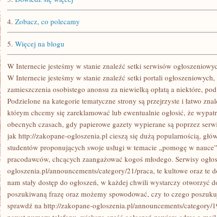
4.
Zobacz, co polecamy
5.
Więcej na blogu
W Internecie jesteśmy w stanie znaleźć setki serwisów ogłoszeniowy
W Internecie jesteśmy w stanie znaleźć setki portali ogłoszeniowych
zamieszczenia osobistego anonsu za niewielką opłatą a niektóre, p
Podzielone na kategorie tematyczne strony są przejrzyste i łatwo znal
którym chcemy się zareklamować lub ewentualnie ogłosić, że wypat
obecnych czasach, gdy papierowe gazety wypierane są poprzez serwis
jak http://zakopane-ogloszenia.pl cieszą się dużą popularnością, gł
studentów proponujących swoje usługi w temacie „pomogę w nauce”,
pracodawców, chcących zaangażować kogoś młodego. Serwisy ogłosz
ogloszenia.pl/announcements/category/21/praca, te kultowe oraz te 
nam stały dostęp do ogłoszeń, w każdej chwili wystarczy otworzyć 
poszukiwaną frazę oraz możemy spowodować, czy to czego poszukuj
sprawdź na http://zakopane-ogloszenia.pl/announcements/category/1