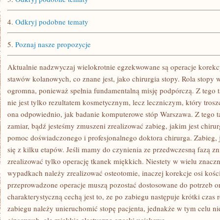
4.
Odkryj podobne tematy
5.
Poznaj nasze propozycje
Aktualnie nadzwyczaj wielokrotnie egzekwowane są operacje korekcy
stawów kolanowych, co znane jest, jako chirurgia stopy. Rola stopy 
ogromna, ponieważ spełnia fundamentalną misję podpórczą. Z tego t
nie jest tylko rezultatem kosmetycznym, lecz leczniczym, który trosz
ona odpowiednio, jak badanie komputerowe stóp Warszawa. Z tego t
zamiar, bądź jesteśmy zmuszeni zrealizować zabieg, jakim jest chiru
pomoc doświadczonego i profesjonalnego doktora chirurga. Zabieg, ja
się z kilku etapów. Jeśli mamy do czynienia ze przedwczesną fazą zn
zrealizować tylko operację tkanek miękkich. Niestety w wielu znac
wypadkach należy zrealizować osteotomie, inaczej korekcje osi kośc
przeprowadzone operacje muszą pozostać dostosowane do potrzeb ora
charakterystyczną cechą jest to, ze po zabiegu następuje krótki czas r
zabiegu należy unieruchomić stopę pacjenta, jednakże w tym celu n