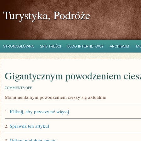
Turystyka, Podróże
STRONA GŁÓWNA
SPIS TREŚCI
BLOG INTERNETOWY
ARCHIWUM
TA
Gigantycznym powodzeniem ciesz
ON
COMMENTS OFF
GIGANTYCZNYM
Monumentalnym powodzeniem cieszy się aktualnie
POWODZENIEM
CIESZY
SIĘ
1.
Kliknij, aby przeczytać więcej
OBECNIE
2.
Sprawdź ten artykuł
3.
Odkryj podobne tematy