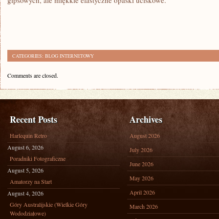
gipsowych, ale miękkie elastyczne opaski uciskowe.
CATEGORIES:
BLOG INTERNETOWY
Comments are closed.
Recent Posts
Archives
Harlequin Retro
August 2026
August 6, 2026
July 2026
Poradniki Fotograficzne
June 2026
August 5, 2026
May 2026
Amatorzy na Start
April 2026
August 4, 2026
Góry Australijskie (Wielkie Góry
March 2026
Wododziałowe)