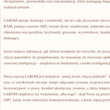
obciążeniowe, przewodniki oraz rekomendacje, które pomagają dopa
realnych potrzeb.
LAKOM opisuje desktopy i notebooki, ale też cały ekosystem: proces
RAM, pamięci masowe SSD, twarde dyski, mainboardy, jednostki zasi
chłodzenia oraz peryferia: keyboardy, gryzonie, wyświetlacze, heads
drukujące.
Jeżeli szukasz informacji, jak dobrać komputer do rozrywki, do prac
edycji materiałów, do projektowania, do transmisji, do tworzenia apl
sztucznej inteligencji – znajdziesz tu fundamenty i realne konfiguracj
Dużą częścią LAKOM jest podejście „mniej teorii, więcej praktyki”. D
tym, co użytkownik odczuje: tempo włączania systemu, responsywn
bezawaryjność w pracy, komfort akustyczny zestawu, a także temper
LAKOM znajdziesz też wyjaśnienia „dlaczego”: skąd biorą się przyc
GPU, kiedy warto odświeżyć termoprzewodzenie, a kiedy lepiej prz