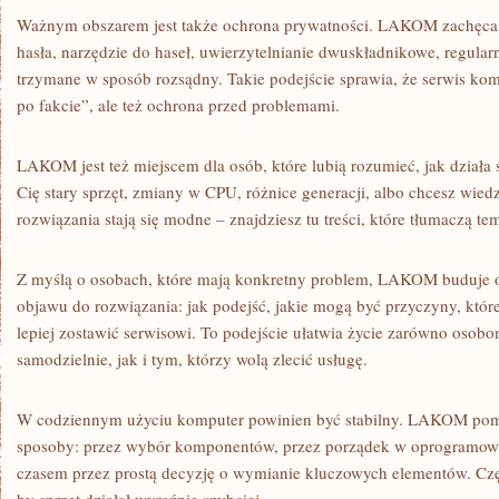
Ważnym obszarem jest także ochrona prywatności. LAKOM zachęca 
hasła, narzędzie do haseł, uwierzytelnianie dwuskładnikowe, regularn
trzymane w sposób rozsądny. Takie podejście sprawia, że serwis ko
po fakcie”, ale też ochrona przed problemami.
LAKOM jest też miejscem dla osób, które lubią rozumieć, jak działa s
Cię stary sprzęt, zmiany w CPU, różnice generacji, albo chcesz wied
rozwiązania stają się modne – znajdziesz tu treści, które tłumaczą te
Z myślą o osobach, które mają konkretny problem, LAKOM buduje opi
objawu do rozwiązania: jak podejść, jakie mogą być przyczyny, które
lepiej zostawić serwisowi. To podejście ułatwia życie zarówno osobo
samodzielnie, jak i tym, którzy wolą zlecić usługę.
W codziennym użyciu komputer powinien być stabilny. LAKOM poma
sposoby: przez wybór komponentów, przez porządek w oprogramowan
czasem przez prostą decyzję o wymianie kluczowych elementów. Cz