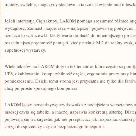
routery, switch’e, magazyny sieciowe, a także ustawienie pod mieszk
Jeżeli interesują Cię zakupy, LAKOM pomaga zrozumieć różnice mi
wydajność. Zamiast „najdroższe = najlepsze” pojawia się podejście: 
oznacza to wskazówki, kiedy warto dopłacić do mocniejszego proces
rozsądniejsza pojemność pamięci, kiedy nośnik M.2 da realny zysk,
zupełności wystarczy.
Wiele tekstów na LAKOM dotyka też tematów, które często są pomijane:
UPS, okablowanie, kompatybilność części, ergonomia pracy przy biu
pomieszczeniu. Dzięki temu strona jest przydatna nie tylko dla fanów
chcą po prostu spokojnego komputera.
LAKOM łączy perspektywę użytkownika z podejściem warsztatowym. 
inaczej czyta się tabelki, a inaczej naprawia konkretną usterkę. Dla
pojawiają się też sugestie, jak nie przepłacać, jak rozpoznać oznak
sprzęt do sprzedaży czy do bezpiecznego transportu.