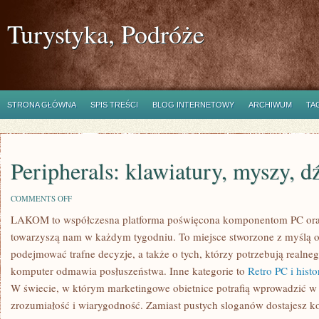
Turystyka, Podróże
STRONA GŁÓWNA
SPIS TREŚCI
BLOG INTERNETOWY
ARCHIWUM
TA
Peripherals: klawiatury, myszy, 
ON
COMMENTS OFF
PERIPHERALS:
LAKOM to współczesna platforma poświęcona komponentom PC ora
KLAWIATURY,
MYSZY,
towarzyszą nam w każdym tygodniu. To miejsce stworzone z myślą o
DŹWIĘK
podejmować trafne decyzje, a także o tych, którzy potrzebują realne
komputer odmawia posłuszeństwa. Inne kategorie to
Retro PC i hist
W świecie, w którym marketingowe obietnice potrafią wprowadzić 
zrozumiałość i wiarygodność. Zamiast pustych sloganów dostajesz k