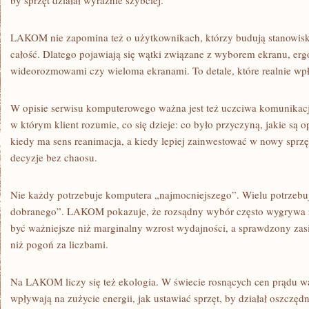
by sprzęt działał wyraźnie szybciej.
LAKOM nie zapomina też o użytkownikach, którzy budują stanowisk
całość. Dlatego pojawiają się wątki związane z wyborem ekranu, er
wideorozmowami czy wieloma ekranami. To detale, które realnie wp
W opisie serwisu komputerowego ważna jest też uczciwa komunika
w którym klient rozumie, co się dzieje: co było przyczyną, jakie są 
kiedy ma sens reanimacja, a kiedy lepiej zainwestować w nowy spr
decyzje bez chaosu.
Nie każdy potrzebuje komputera „najmocniejszego”. Wielu potrzebuj
dobranego”. LAKOM pokazuje, że rozsądny wybór często wygrywa z
być ważniejsze niż marginalny wzrost wydajności, a sprawdzony zasi
niż pogoń za liczbami.
Na LAKOM liczy się też ekologia. W świecie rosnących cen prądu w
wpływają na zużycie energii, jak ustawiać sprzęt, by działał oszczędni