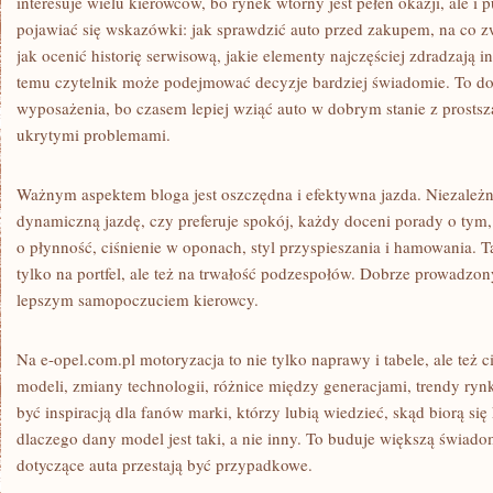
interesuje wielu kierowców, bo rynek wtórny jest pełen okazji, ale i
pojawiać się wskazówki: jak sprawdzić auto przed zakupem, na co 
jak ocenić historię serwisową, jakie elementy najczęściej zdradzają 
temu czytelnik może podejmować decyzje bardziej świadomie. To do
wyposażenia, bo czasem lepiej wziąć auto w dobrym stanie z prostszą
ukrytymi problemami.
Ważnym aspektem bloga jest oszczędna i efektywna jazda. Niezależni
dynamiczną jazdę, czy preferuje spokój, każdy doceni porady o tym, 
o płynność, ciśnienie w oponach, styl przyspieszania i hamowania. Tak
tylko na portfel, ale też na trwałość podzespołów. Dobrze prowadz
lepszym samopoczuciem kierowcy.
Na e-opel.com.pl motoryzacja to nie tylko naprawy i tabele, ale też c
modeli, zmiany technologii, różnice między generacjami, trendy ry
być inspiracją dla fanów marki, którzy lubią wiedzieć, skąd biorą się
dlaczego dany model jest taki, a nie inny. To buduje większą świado
dotyczące auta przestają być przypadkowe.