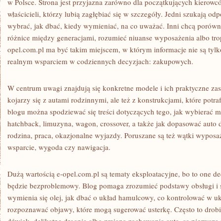
w Polsce. Strona jest przyjazna zarówno dla początkujących kierowców
właścicieli, którzy lubią zagłębiać się w szczegóły. Jedni szukają od
wybrać, jak dbać, kiedy wymieniać, na co uważać. Inni chcą porów
różnice między generacjami, rozumieć niuanse wyposażenia albo trop
opel.com.pl ma być takim miejscem, w którym informacje nie są tylk
realnym wsparciem w codziennych decyzjach: zakupowych.
W centrum uwagi znajdują się konkretne modele i ich praktyczne zas
kojarzy się z autami rodzinnymi, ale też z konstrukcjami, które potra
blogu można spodziewać się treści dotyczących tego, jak wybierać 
hatchback, limuzyna, wagon, crossover, a także jak dopasować auto do
rodzina, praca, okazjonalne wyjazdy. Poruszane są też wątki wyposaż
wsparcie, wygoda czy nawigacja.
Dużą wartością e-opel.com.pl są tematy eksploatacyjne, bo to one 
będzie bezproblemowy. Blog pomaga zrozumieć podstawy obsługi i s
wymienia się olej, jak dbać o układ hamulcowy, co kontrolować w uk
rozpoznawać objawy, które mogą sugerować usterkę. Często to drobia