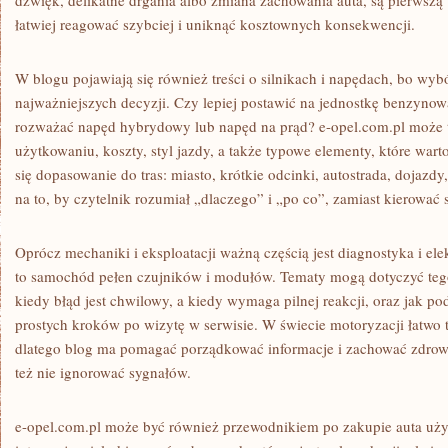
dźwięk, delikatne drgania albo zmiana zachowania auta, są pierws
łatwiej reagować szybciej i uniknąć kosztownych konsekwencji.
W blogu pojawiają się również treści o silnikach i napędach, bo wybó
najważniejszych decyzji. Czy lepiej postawić na jednostkę benzynow
rozważać napęd hybrydowy lub napęd na prąd? e-opel.com.pl może 
użytkowaniu, koszty, styl jazdy, a także typowe elementy, które wart
się dopasowanie do tras: miasto, krótkie odcinki, autostrada, dojazdy
na to, by czytelnik rozumiał „dlaczego” i „po co”, zamiast kierować s
Oprócz mechaniki i eksploatacji ważną częścią jest diagnostyka i el
to samochód pełen czujników i modułów. Tematy mogą dotyczyć tego,
kiedy błąd jest chwilowy, a kiedy wymaga pilnej reakcji, oraz jak p
prostych kroków po wizytę w serwisie. W świecie motoryzacji łatwo t
dlatego blog ma pomagać porządkować informacje i zachować zdrowy
też nie ignorować sygnałów.
e-opel.com.pl może być również przewodnikiem po zakupie auta uży