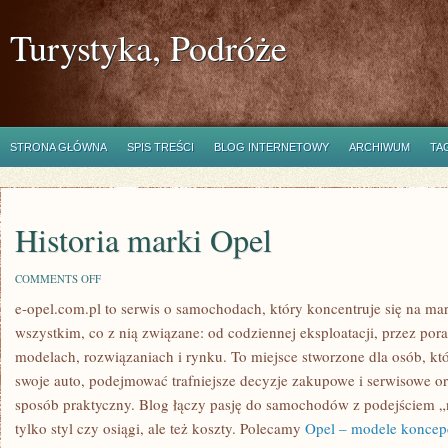
Turystyka, Podróże
STRONA GŁÓWNA
SPIS TREŚCI
BLOG INTERNETOWY
ARCHIWUM
TA
Historia marki Opel
ON
COMMENTS OFF
HISTORIA
e-opel.com.pl to serwis o samochodach, który koncentruje się na m
MARKI
OPEL
wszystkim, co z nią związane: od codziennej eksploatacji, przez por
modelach, rozwiązaniach i rynku. To miejsce stworzone dla osób, k
swoje auto, podejmować trafniejsze decyzje zakupowe i serwisowe or
sposób praktyczny. Blog łączy pasję do samochodów z podejściem „na
tylko styl czy osiągi, ale też koszty. Polecamy
Opel – modele koncepc