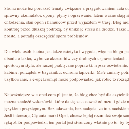
Strona może też poruszać tematy związane z przygotowaniem auta do
sprawny akumulator, opony, płyny i ogrzewanie, latem ważne stają si
chłodzenia, stan opon i hamulców przed wyjazdem w trasę. Blog może
kontrolę przed dłuższą podróżą, by uniknąć stresu na drodze. Takie 
proste, a potrafią oszczędzić sporo problemów.
Dla wielu osób istotna jest także estetyka i wygoda, więc na blogu pas
dbaniu o lakier, wyborze akcesoriów czy drobnych usprawnieniach. 
sportowym stylu, ale raczej praktyczne poprawki: lepsze oświetlenie
kabinie, porządek w bagażniku, ochrona tapicerki. Małe zmiany potr
użytkowanie, a e-opel.com.pl może podpowiadać, jak robić to rozsąd
Najważniejsze w e-opel.com.pl jest to, że blog chce być dla czyteln
można znaleźć wskazówki, które da się zastosować od razu, i gdzie m
językiem przystępnym. Bez udawania, bez nadęcia, za to z naciskiem
Jeśli interesują Cię auta marki Opel, chcesz lepiej rozumieć swoje 
ręką zbiór podpowiedzi, ten portal jest stworzony właśnie po to, b