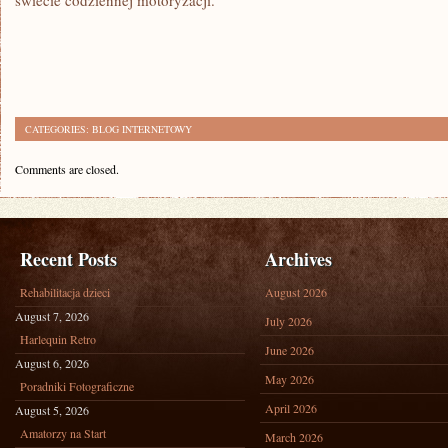
świecie codziennej motoryzacji.
CATEGORIES:
BLOG INTERNETOWY
Comments are closed.
Recent Posts
Archives
Rehabilitacja dzieci
August 2026
August 7, 2026
July 2026
Harlequin Retro
June 2026
August 6, 2026
May 2026
Poradniki Fotograficzne
April 2026
August 5, 2026
Amatorzy na Start
March 2026