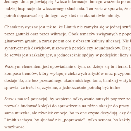
Jednego dnia pojawiają się świeże informacje, innego wrażenia po o
indziej inspiracje do wieczornego słuchania. Ten zestaw sprawia, że 
potrafi dopasować się do tego, czy ktoś ma akurat dwie minuty.
Charakterystyczne jest też to, że Limith nie zamyka się w jednej szuf
przez gatunki oraz przez wibracje. Obok tematów związanych z pop
gitarowym graniu, a zaraz potem coś z obszaru kultury ulicznej. Nie 
syntetycznych dźwięków, niszowych perełek czy soundtracków. Dzię
że serwis jest zaskakujący, a jednocześnie spójny w podejściu: liczy s
Ważnym elementem jest opowiadanie o tym, co dzieje się tu i teraz. 
kompasu trendów, który wyłapuje ciekawych artystów oraz przypomi
dostaje tło, ale bez przesadnego akademickiego tonu, bardziej w sty
sprawia, że treści są czytelne, a jednocześnie potrafią być trafne.
Serwis ma też potencjał, by wspierać odkrywanie muzyki poprzez zes
pozwala budować kolejki do sprawdzenia na różne okazje: do pracy. W
sama muzyka, ale również emocje, bo to one często decydują, czy da
Limith zachęca, by słuchać nie „poprawnie”, tylko sercem, bo każd
wrażliwość.