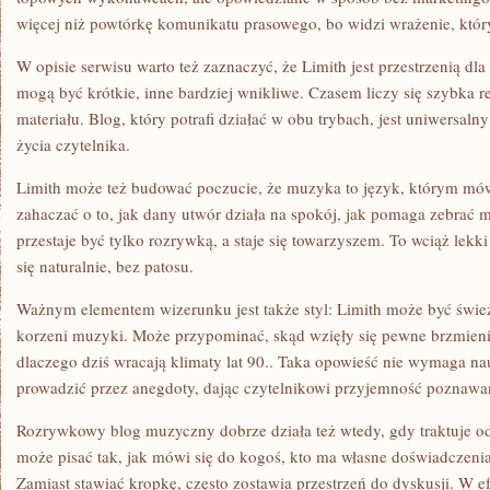
więcej niż powtórkę komunikatu prasowego, bo widzi wrażenie, któr
W opisie serwisu warto też zaznaczyć, że Limith jest przestrzenią dla
mogą być krótkie, inne bardziej wnikliwe. Czasem liczy się szybka r
materiału. Blog, który potrafi działać w obu trybach, jest uniwersaln
życia czytelnika.
Limith może też budować poczucie, że muzyka to język, którym mówi
zahaczać o to, jak dany utwór działa na spokój, jak pomaga zebrać m
przestaje być tylko rozrywką, a staje się towarzyszem. To wciąż lekki 
się naturalnie, bez patosu.
Ważnym elementem wizerunku jest także styl: Limith może być śwież
korzeni muzyki. Może przypominać, skąd wzięły się pewne brzmienia,
dlaczego dziś wracają klimaty lat 90.. Taka opowieść nie wymaga n
prowadzić przez anegdoty, dając czytelnikowi przyjemność poznawa
Rozrywkowy blog muzyczny dobrze działa też wtedy, gdy traktuje od
może pisać tak, jak mówi się do kogoś, kto ma własne doświadczenia.
Zamiast stawiać kropkę, często zostawia przestrzeń do dyskusji. W ef