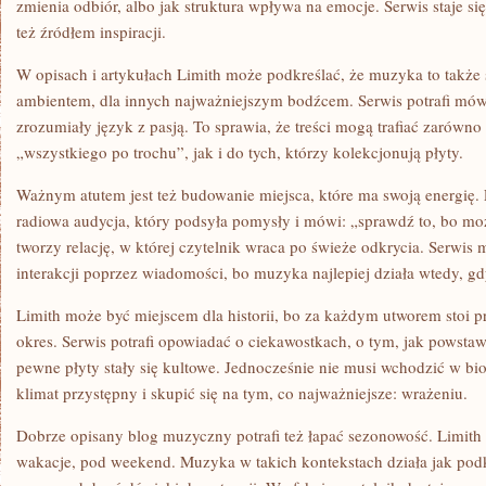
zmienia odbiór, albo jak struktura wpływa na emocje. Serwis staje si
też źródłem inspiracji.
W opisach i artykułach Limith może podkreślać, że muzyka to także st
ambientem, dla innych najważniejszym bodźcem. Serwis potrafi mów
zrozumiały język z pasją. To sprawia, że treści mogą trafiać zarówno
„wszystkiego po trochu”, jak i do tych, którzy kolekcjonują płyty.
Ważnym atutem jest też budowanie miejsca, które ma swoją energię.
radiowa audycja, który podsyła pomysły i mówi: „sprawdź to, bo może
tworzy relację, w której czytelnik wraca po świeże odkrycia. Serwis
interakcji poprzez wiadomości, bo muzyka najlepiej działa wtedy, gdy 
Limith może być miejscem dla historii, bo za każdym utworem stoi 
okres. Serwis potrafi opowiadać o ciekawostkach, o tym, jak powsta
pewne płyty stały się kultowe. Jednocześnie nie musi wchodzić w bi
klimat przystępny i skupić się na tym, co najważniejsze: wrażeniu.
Dobrze opisany blog muzyczny potrafi też łapać sezonowość. Limith
wakacje, pod weekend. Muzyka w takich kontekstach działa jak podkr