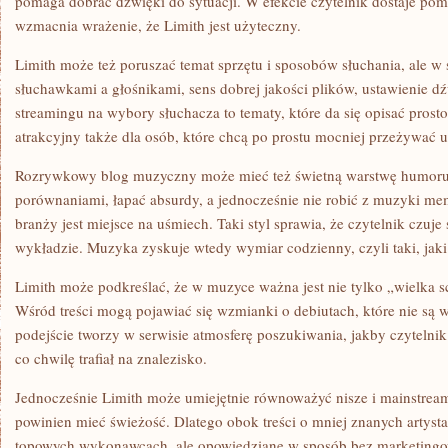
pomaga dobrać dźwięki do sytuacji. W efekcie czytelnik dostaje po
wzmacnia wrażenie, że Limith jest użyteczny.
Limith może też poruszać temat sprzętu i sposobów słuchania, ale w 
słuchawkami a głośnikami, sens dobrej jakości plików, ustawienie 
streamingu na wybory słuchacza to tematy, które da się opisać prosto
atrakcyjny także dla osób, które chcą po prostu mocniej przeżywać 
Rozrywkowy blog muzyczny może mieć też świetną warstwę humoru.
porównaniami, łapać absurdy, a jednocześnie nie robić z muzyki me
branży jest miejsce na uśmiech. Taki styl sprawia, że czytelnik czuje
wykładzie. Muzyka zyskuje wtedy wymiar codzienny, czyli taki, jaki
Limith może podkreślać, że w muzyce ważna jest nie tylko „wielka sc
Wśród treści mogą pojawiać się wzmianki o debiutach, które nie są w
podejście tworzy w serwisie atmosferę poszukiwania, jakby czytelnik
co chwilę trafiał na znalezisko.
Jednocześnie Limith może umiejętnie równoważyć nisze i mainstrea
powinien mieć świeżość. Dlatego obok treści o mniej znanych artyst
topowych wykonawcach, ale opowiedziane w sposób bez marketingowe