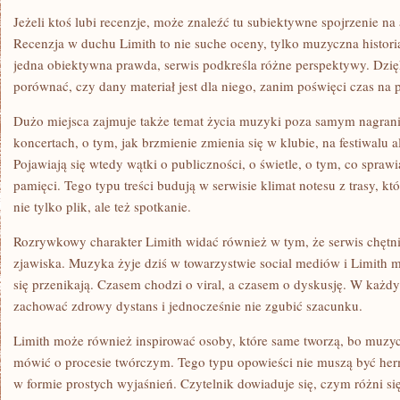
Jeżeli ktoś lubi recenzje, może znaleźć tu subiektywne spojrzenie na 
Recenzja w duchu Limith to nie suche oceny, tylko muzyczna historia
jedna obiektywna prawda, serwis podkreśla różne perspektywy. Dzię
porównać, czy dany materiał jest dla niego, zanim poświęci czas na 
Dużo miejsca zajmuje także temat życia muzyki poza samym nagran
koncertach, o tym, jak brzmienie zmienia się w klubie, na festiwalu
Pojawiają się wtedy wątki o publiczności, o świetle, o tym, co spraw
pamięci. Tego typu treści budują w serwisie klimat notesu z trasy, k
nie tylko plik, ale też spotkanie.
Rozrywkowy charakter Limith widać również w tym, że serwis chętni
zjawiska. Muzyka żyje dziś w towarzystwie social mediów i Limith 
się przenikają. Czasem chodzi o viral, a czasem o dyskusję. W każd
zachować zdrowy dystans i jednocześnie nie zgubić szacunku.
Limith może również inspirować osoby, które same tworzą, bo muzyc
mówić o procesie twórczym. Tego typu opowieści nie muszą być he
w formie prostych wyjaśnień. Czytelnik dowiaduje się, czym różni się