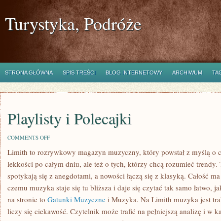
Turystyka, Podróże
STRONA GŁÓWNA
SPIS TREŚCI
BLOG INTERNETOWY
ARCHIWUM
TA
Playlisty i Polecajki
ON
COMMENTS OFF
PLAYLISTY
Limith to rozrywkowy magazyn muzyczny, który powstał z myślą o c
I
POLECAJKI
lekkości po całym dniu, ale też o tych, którzy chcą rozumieć trendy
spotykają się z anegdotami, a nowości łączą się z klasyką. Całość ma
czemu muzyka staje się tu bliższa i daje się czytać tak samo łatwo, 
na stronie to
Gatunki Muzyczne
i Muzyka. Na Limith muzyka jest tra
liczy się ciekawość. Czytelnik może trafić na pełniejszą analizę i w