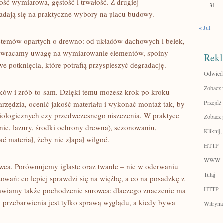
ość wymiarowa, gęstość i trwałość. Z drugiej –
31
kładają się na praktyczne wybory na placu budowy.
« Jul
systemów opartych o drewno: od układów dachowych i belek,
y. Zwracamy uwagę na wymiarowanie elementów, spoiny
Rekl
e potknięcia, które potrafią przyspieszyć degradację.
Odwiedź
Zobacz w
ków i zrób-to-sam. Dzięki temu możesz krok po kroku
Przejdź 
narzędzia, ocenić jakość materiału i wykonać montaż tak, by
iologicznych czy przedwczesnego niszczenia. W praktyce
Zobacz p
nie, lazury, środki ochrony drewna), sezonowaniu,
Kliknij,
ć materiał, żeby nie złapał wilgoć.
HTTP
WWW
wca. Porównujemy iglaste oraz twarde – nie w oderwaniu
Tutaj
sowań: co lepiej sprawdzi się na więźbę, a co na posadzkę z
HTTP
mawiamy także pochodzenie surowca: dlaczego znaczenie ma
y przebarwienia jest tylko sprawą wyglądu, a kiedy bywa
Witryna