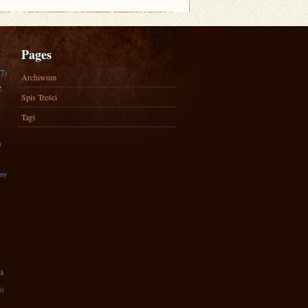
Pages
7)
Archiwum
e
Spis Treści
Tagi
)
zny
a
6)