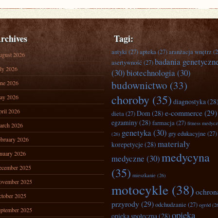
rchives
Tagi:
antyki
(27)
apteka
(27)
aranżacja wnętrz
(2
ugust 2026
badania genetyczn
asertywność
(27)
ly 2026
(30)
biotechnologia
(30)
budownictwo
(33)
ne 2026
choroby
(35)
ay 2026
diagnostyka
(28
ril 2026
e-commerce
(29)
Dom
(28)
dieta
(27)
egzaminy
(28)
farmacja
(27)
fitness medyc
arch 2026
genetyka
(30)
gry edukacyjne
(27)
(26)
bruary 2026
materiały
korepetycje
(28)
nuary 2026
medycyna
medyczne
(30)
ecember 2025
(35)
mieszkanie
(26)
ovember 2025
motocykle
(38)
ochron
tober 2025
przyrody
(29)
odchudzanie
(27)
ogród
(2
ptember 2025
opieka
opieka społeczna
(28)