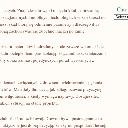
Cate
acznych. Znajdziesz tu wątki o cięciu kłód, sortowaniu,
Categories
o stacjonarnych i mobilnych technologiach w zależności od
miesz, skąd biorą się odmienne parametry i dlaczego dwa
ogą zachowywać się zupełnie inaczej po zimie.
z obszaru materiałów budowlanych, ale zawsze w kontekście
kładu: ociepleniem, paroizolacją, złączami, uszczelniaczami
ełny obraz zamiast pojedynczych porad wyrwanych z
problemach związanych z drewnem: wichrowanie, spękania,
metrów. Materiały tłumaczą, jak zdiagnozować przyczynę,
n wilgotności, a kiedy wymaga naprawy. Dostajesz też
kich sytuacji na etapie projektu.
edzialności środowiskowej. Drewno bywa postrzegane jako
 faktycznie jest dobrą decyzją, zależy od gospodarki leśnej,