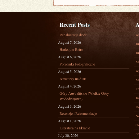
Recent Posts
A
Rehabilitacja dzieci
A
August 7, 2026
Ju
Harlequin Retro
Ju
August 6, 2026
M
Poradniki Fotograficzne
Ap
August 5, 2026
Amatorzy na Start
M
August 4, 2026
Fe
Góry Australijskie (Wielkie Góry
Ja
Wododziałowe)
August 3, 2026
D
Recenzje i Rekomendacje
N
August 1, 2026
Oc
Literatura na Ekranie
Se
July 30, 2026