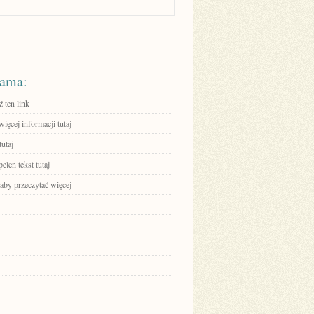
ama:
 ten link
ięcej informacji tutaj
tutaj
ełen tekst tutaj
 aby przeczytać więcej