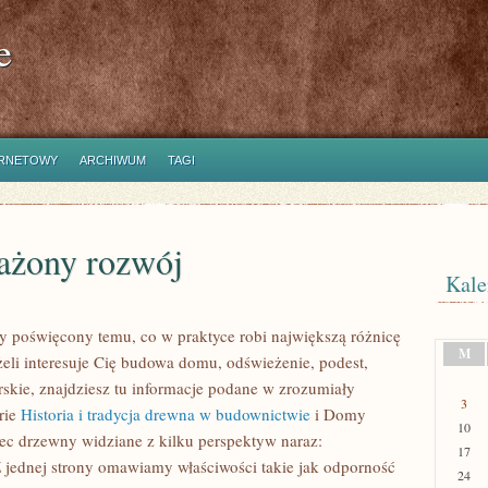
e
ERNETOWY
ARCHIWUM
TAGI
ażony rozwój
Kale
 poświęcony temu, co w praktyce robi największą różnicę
M
eli interesuje Cię budowa domu, odświeżenie, podest,
arskie, znajdziesz tu informacje podane w zrozumiały
3
rie
Historia i tradycja drewna w budownictwie
i Domy
10
ec drzewny widziane z kilku perspektyw naraz:
17
. Z jednej strony omawiamy właściwości takie jak odporność
24