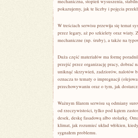
mechaniczna, stopień wysuszenia, stabiln
pokazujemy, jak te liczby i pojęcia prze
W treściach serwisu przewija się temat 
przez legary, aż po szkielety oraz wiat
mechaniczne (np. śruby), a także na typow
Duża część materiałów ma formę poradni
przejść przez organizację pracy, dobrać 
uniknąć skrzywień, zadziorów, nalotów b
oznacza to tematy o impregnacji (olejowa
przechowywaniu oraz o tym, jak dostarcza
Ważnym filarem serwisu są odmiany suro
od rzeczywistości, tylko pod kątem zasto
desek, deskę fasadową albo stolarkę. O
klimat, jak rozumieć układ włókien, kied
sygnałem problemu.