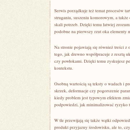
Serwis porządkuje też temat procesów tart
struganiu, suszeniu komorowym, a także 
skali potrzeb. Dzięki temu łatwiej zrozu
podobne na pierwszy rzut oka elementy m
Na stronie pojawiają się również treści 
tego, jak drewno współpracuje z resztą u
czy powłokami. Dzięki temu zyskujesz p
kontekstu.
Osobną wartością są teksty o wadach i 
skrzek, deformacje czy pogorszenie para
kiedy problem jest typowym efektem zmia
podpowiedzi, jak minimalizować ryzyko ta
W tle przewijają się także wątki odpowi
produkt przyjazny środowisku, ale to, czy