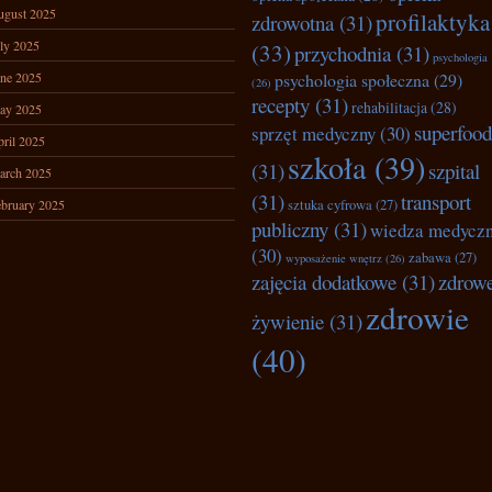
ugust 2025
profilaktyka
zdrowotna
(31)
ly 2025
(33)
przychodnia
(31)
psychologia
ne 2025
psychologia społeczna
(29)
(26)
recepty
(31)
rehabilitacja
(28)
ay 2025
superfood
sprzęt medyczny
(30)
ril 2025
szkoła
(39)
(31)
szpital
arch 2025
(31)
transport
bruary 2025
sztuka cyfrowa
(27)
publiczny
(31)
wiedza medycz
(30)
zabawa
(27)
wyposażenie wnętrz
(26)
zajęcia dodatkowe
(31)
zdrow
zdrowie
żywienie
(31)
(40)