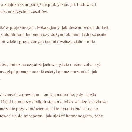
o znajdziesz tu podejście praktyczne: jak budować i
iejszym zużyciem zasobów.
runków projektowych. Pokazujemy, jak drewno wraca do łask
e z aluminium, betonem czy dużymi oknami. Jednocześnie
 bo wiele sprawdzonych technik wciąż działa – o ile
ałów, trafisz na część zdjęciową, gdzie można zobaczyć
 przegląd pomaga ocenić estetykę oraz zrozumieć, jak
.
związanych z drewnem – co jest naturalne, gdy serwis
 Dzięki temu czytelnik dostaje nie tylko wiedzę książkową,
naczenie przy zamówieniu, jakie pytania zadać, na co
tować się do transportu i jak ułożyć harmonogram, żeby