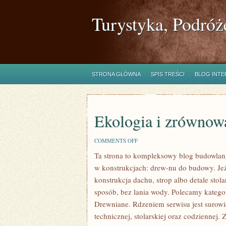
Turystyka, Podróż
STRONA GŁÓWNA
SPIS TREŚCI
BLOG INT
Ekologia i zrównow
ON
COMMENTS OFF
EKOLOGIA
Ta strona to kompleksowy blog budowlany
I
ZRÓWNOWAŻONY
w konstrukcjach: drew-nu do budowy. Jeż
ROZWÓJ
konstrukcja dachu, strop albo detale stol
sposób, bez lania wody. Polecamy katego
Drewniane. Rdzeniem serwisu jest surowi
technicznej, stolarskiej oraz codziennej