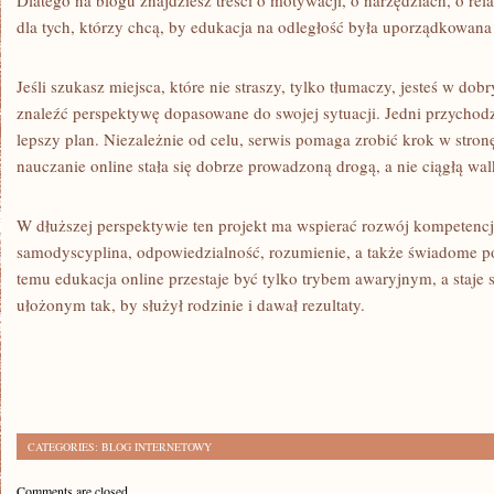
Dlatego na blogu znajdziesz treści o motywacji, o narzędziach, o rela
dla tych, którzy chcą, by edukacja na odległość była uporządkowana
Jeśli szukasz miejsca, które nie straszy, tylko tłumaczy, jesteś w d
znaleźć perspektywę dopasowane do swojej sytuacji. Jedni przychodzą
lepszy plan. Niezależnie od celu, serwis pomaga zrobić krok w stron
nauczanie online stała się dobrze prowadzoną drogą, a nie ciągłą wal
W dłuższej perspektywie ten projekt ma wspierać rozwój kompetencji, 
samodyscyplina, odpowiedzialność, rozumienie, a także świadome por
temu edukacja online przestaje być tylko trybem awaryjnym, a staje
ułożonym tak, by służył rodzinie i dawał rezultaty.
CATEGORIES:
BLOG INTERNETOWY
Comments are closed.