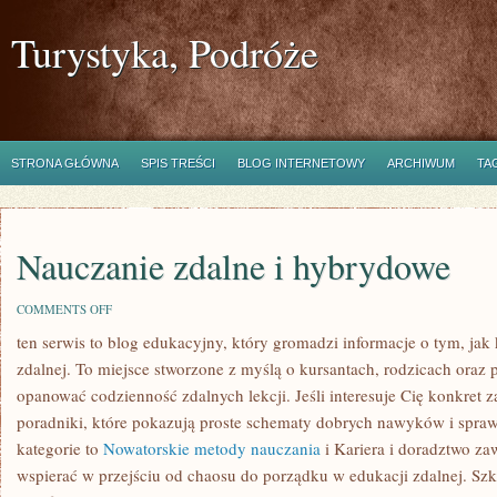
Turystyka, Podróże
STRONA GŁÓWNA
SPIS TREŚCI
BLOG INTERNETOWY
ARCHIWUM
TA
Nauczanie zdalne i hybrydowe
ON
COMMENTS OFF
NAUCZANIE
ten serwis to blog edukacyjny, który gromadzi informacje o tym, jak 
ZDALNE
I
zdalnej. To miejsce stworzone z myślą o kursantach, rodzicach oraz
HYBRYDOWE
opanować codzienność zdalnych lekcji. Jeśli interesuje Cię konkret z
poradniki, które pokazują proste schematy dobrych nawyków i spr
kategorie to
Nowatorskie metody nauczania
i Kariera i doradztwo zaw
wspierać w przejściu od chaosu do porządku w edukacji zdalnej. Szko