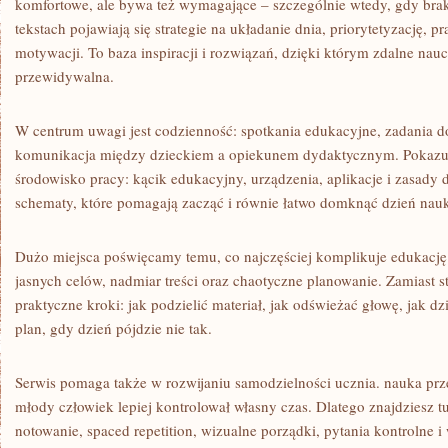
komfortowe, ale bywa też wymagające – szczególnie wtedy, gdy brak
tekstach pojawiają się strategie na układanie dnia, priorytetyzację,
motywacji. To baza inspiracji i rozwiązań, dzięki którym zdalne nauc
przewidywalna.
W centrum uwagi jest codzienność: spotkania edukacyjne, zadania 
komunikacja między dzieckiem a opiekunem dydaktycznym. Pokazu
środowisko pracy: kącik edukacyjny, urządzenia, aplikacje i zasad
schematy, które pomagają zacząć i równie łatwo domknąć dzień nauk
Dużo miejsca poświęcamy temu, co najczęściej komplikuje edukację 
jasnych celów, nadmiar treści oraz chaotyczne planowanie. Zamiast 
praktyczne kroki: jak podzielić materiał, jak odświeżać głowę, jak dz
plan, gdy dzień pójdzie nie tak.
Serwis pomaga także w rozwijaniu samodzielności ucznia. nauka prz
młody człowiek lepiej kontrolował własny czas. Dlatego znajdziesz t
notowanie, spaced repetition, wizualne porządki, pytania kontrolne 