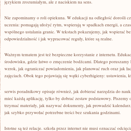
językiem zrozumiałym, ale z naciskiem na sens.
Nie zapominamy o roli opiekuna. W edukacji na odległość dorośli czę
uczenia: pomagają ułożyć rytm, wspierają w spadkach energii, a cza
wspólnego ustalania granic. W tekstach pokazujemy, jak wspierać b
odpowiedzialność i jak wypracować reguły, które są realne.
Ważnym tematem jest też bezpieczne korzystanie z internetu. Edukacj
środowisku, gdzie łatwo o zmęczenie bodźcami. Dlatego poruszamy 
wzrok, jak ograniczać powiadomienia, jak planować ruch oraz jak ł
zajęciach. Obok tego pojawiają się wątki cyberhigieny: ustawienia, k
serwis poradnikowy opisuje również, jak dobierać narzędzia do nauki
mieć każdą aplikację, tylko by dobrać zestaw podstawowy. Piszemy o
trzymać materiały, jak nazywać dokumenty, jak prowadzić kalendarz,
jak szybko przywołać potrzebne treści bez szukania godzinami.
Istotne są też relacje. szkoła przez internet nie musi oznaczać odci