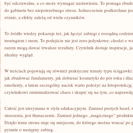
być odczuwalne, a co może wymagać nastawienia. To pomaga zbudow
do gabinetu bez niepotrzebnego stresu. Jednocześnie podkreślane je
różnie, a efekty zależą od wielu czynników.
To źródło wiedzy pokazuje też, jak łączyć zabiegi z rozsądną codz
treningiem i snem. To podejście nie jest zero-jedynkowe; chodzi o w
razem mogą dawać trwalsze rezultaty. Czytelnik dostaje inspiracje, j
idealny wygląd.
W treściach pojawiają się również praktyczne tematy typu ściągawki
jak zbudować fundamenty, jak dobierać kosmetyki do pór roku i dlac
emolienty, a latem szczególny nacisk warto położyć na fotoprotekcję
czytelnikowi zminimalizować chaos i skupić się na tym, co naprawdę 
Całość jest utrzymana w stylu edukacyjnym. Zamiast pustych haseł, 
straszenia, jest tłumaczenie. Zamiast jednego „magicznego” produktu
Dzięki temu strona staje się miejscem, do którego można wracać po 
pytanie o następny zabieg.