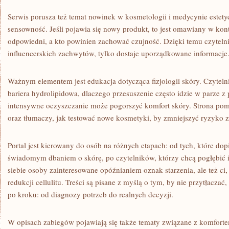
Serwis porusza też temat nowinek w kosmetologii i medycynie estetyczn
sensowność. Jeśli pojawia się nowy produkt, to jest omawiany w kon
odpowiedni, a kto powinien zachować czujność. Dzięki temu czytelni
influencerskich zachwytów, tylko dostaje uporządkowane informacje
Ważnym elementem jest edukacja dotycząca fizjologii skóry. Czytelni
bariera hydrolipidowa, dlaczego przesuszenie często idzie w parze z
intensywne oczyszczanie może pogorszyć komfort skóry. Strona pom
oraz tłumaczy, jak testować nowe kosmetyki, by zmniejszyć ryzyko 
Portal jest kierowany do osób na różnych etapach: od tych, które do
świadomym dbaniem o skórę, po czytelników, którzy chcą pogłębić i
siebie osoby zainteresowane opóźnianiem oznak starzenia, ale też ci,
redukcji cellulitu. Treści są pisane z myślą o tym, by nie przytłaczać
po kroku: od diagnozy potrzeb do realnych decyzji.
W opisach zabiegów pojawiają się także tematy związane z komfort