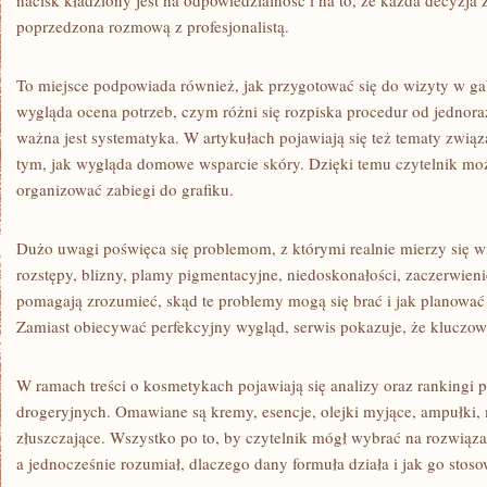
nacisk kładziony jest na odpowiedzialność i na to, że każda decyzj
poprzedzona rozmową z profesjonalistą.
To miejsce podpowiada również, jak przygotować się do wizyty w gabi
wygląda ocena potrzeb, czym różni się rozpiska procedur od jednora
ważna jest systematyka. W artykułach pojawiają się też tematy zwi
tym, jak wygląda domowe wsparcie skóry. Dzięki temu czytelnik może
organizować zabiegi do grafiku.
Dużo uwagi poświęca się problemom, z którymi realnie mierzy się wie
rozstępy, blizny, plamy pigmentacyjne, niedoskonałości, zaczerwieni
pomagają zrozumieć, skąd te problemy mogą się brać i jak planować
Zamiast obiecywać perfekcyjny wygląd, serwis pokazuje, że kluczow
W ramach treści o kosmetykach pojawiają się analizy oraz rankingi 
drogeryjnych. Omawiane są kremy, esencje, olejki myjące, ampułki, 
złuszczające. Wszystko po to, by czytelnik mógł wybrać na rozwiąza
a jednocześnie rozumiał, dlaczego dany formuła działa i jak go stoso