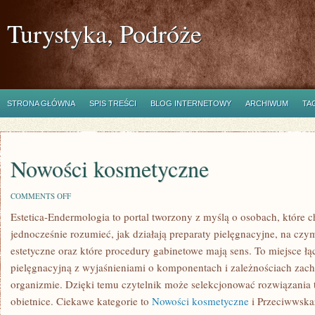
Turystyka, Podróże
STRONA GŁÓWNA
SPIS TREŚCI
BLOG INTERNETOWY
ARCHIWUM
TA
Nowości kosmetyczne
ON
COMMENTS OFF
NOWOŚCI
Estetica-Endermologia to portal tworzony z myślą o osobach, które 
KOSMETYCZNE
jednocześnie rozumieć, jak działają preparaty pielęgnacyjne, na cz
estetyczne oraz które procedury gabinetowe mają sens. To miejsce ł
pielęgnacyjną z wyjaśnieniami o komponentach i zależnościach zach
organizmie. Dzięki temu czytelnik może selekcjonować rozwiązania t
obietnice. Ciekawe kategorie to
Nowości kosmetyczne
i Przeciwwska