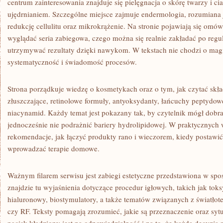
centrum zainteresowania znajduje się pielęgnacja o skórę twarzy i ci
ujędrnianiem. Szczególne miejsce zajmuje endermologia, rozumiana 
redukcję cellulitu oraz mikrokrążenie. Na stronie pojawiają się omó
wyglądać seria zabiegowa, czego można się realnie zakładać po regu
utrzymywać rezultaty dzięki nawykom. W tekstach nie chodzi o magic
systematyczność i świadomość procesów.
Strona porządkuje wiedzę o kosmetykach oraz o tym, jak czytać skł
złuszczające, retinolowe formuły, antyoksydanty, łańcuchy peptydowe
niacynamid. Każdy temat jest pokazany tak, by czytelnik mógł dobra
jednocześnie nie podrażnić bariery hydrolipidowej. W praktycznych 
rekomendacje, jak łączyć produkty rano i wieczorem, kiedy postawić 
wprowadzać terapie domowe.
Ważnym filarem serwisu jest zabiegi estetyczne przedstawiona w spo
znajdzie tu wyjaśnienia dotyczące procedur igłowych, takich jak tok
hialuronowy, biostymulatory, a także tematów związanych z światło
czy RF. Teksty pomagają zrozumieć, jakie są przeznaczenie oraz sytu