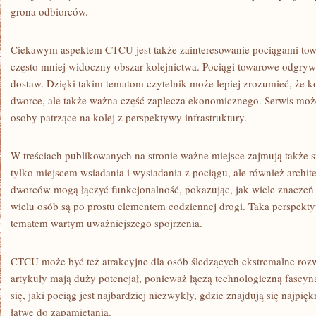
grona odbiorców.
Ciekawym aspektem CTCU jest także zainteresowanie pociągami to
często mniej widoczny obszar kolejnictwa. Pociągi towarowe odgry
dostaw. Dzięki takim tematom czytelnik może lepiej zrozumieć, że kol
dworce, ale także ważna część zaplecza ekonomicznego. Serwis moż
osoby patrzące na kolej z perspektywy infrastruktury.
W treściach publikowanych na stronie ważne miejsce zajmują także st
tylko miejscem wsiadania i wysiadania z pociągu, ale również archi
dworców mogą łączyć funkcjonalność, pokazując, jak wiele znaczeń k
wielu osób są po prostu elementem codziennej drogi. Taka perspektyw
tematem wartym uważniejszego spojrzenia.
CTCU może być też atrakcyjne dla osób śledzących ekstremalne rozw
artykuły mają duży potencjał, ponieważ łączą technologiczną fascyn
się, jaki pociąg jest najbardziej niezwykły, gdzie znajdują się najpiękn
łatwe do zapamiętania.