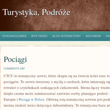
Turystyka, Podróże
STRONA GŁÓWNA
SPIS TREŚCI
BLOG INTERNETOWY
ARCHIWUM
TA
Pociągi
ON
COMMENTS OFF
POCIĄGI
CTCU to tematyczny serwis, które skupia się na świecie kolei oraz w
pociągów. To serwis tworzony z myślą o osobach, które interesują si
również o czytelnikach szukających ciekawostek. Strona łączy wiedzę
dzięki czemu może zainteresować zarówno osoby planujące podróż. 
Europie i
Pociągi w Polsce
. Główną osią tematyczną serwisu jest pod
można znaleźć treści dotyczące infrastruktury. To tematyczna baza 