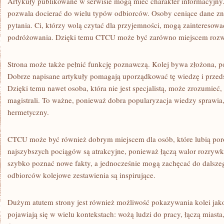
Artykuły publikowane w serwisie mogą mieć charakter informacyjny
pozwala docierać do wielu typów odbiorców. Osoby ceniące dane zna
pytania. Ci, którzy wolą czytać dla przyjemności, mogą zainteresować
podróżowania. Dzięki temu CTCU może być zarówno miejscem rozwij
Strona może także pełnić funkcję poznawczą. Kolej bywa złożona, p
Dobrze napisane artykuły pomagają uporządkować tę wiedzę i przed
Dzięki temu nawet osoba, która nie jest specjalistą, może zrozumieć,
magistrali. To ważne, ponieważ dobra popularyzacja wiedzy sprawia, 
hermetyczny.
CTCU może być również dobrym miejscem dla osób, które lubią poró
najszybszych pociągów są atrakcyjne, ponieważ łączą walor rozrywk
szybko poznać nowe fakty, a jednocześnie mogą zachęcać do dalszeg
odbiorców kolejowe zestawienia są inspirujące.
Dużym atutem strony jest również możliwość pokazywania kolei jako
pojawiają się w wielu kontekstach: wożą ludzi do pracy, łączą miasta