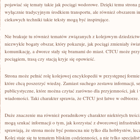
pojawiać się tematy takie jak pociągi wodorowe. Dzięki temu strona p
wyłącznie tradycyjnym środkiem transportu, ale również obszarem i
ciekawych techniki takie teksty mogą być inspirujące.
Nie brakuje tu również tematów związanych z kolejowym dziedzictwe
niezwykle bogaty obszar, który pokazuje, jak pociągi zmieniały świat
komunikację, a dworce stały się bramami do miast. CTCU może prz
pociągiem, trasą czy stacją kryje się opowieść.
Strona może pełnić rolę kolejowej encyklopedii w przystępnej formie
które chcą poszerzyć wiedzę. Zamiast suchego zestawu informacji, se
publicystyczne, które można czytać zarówno dla przyjemności, jak i
wiadomości. Taki charakter sprawia, że CTCU jest łatwe w odbiorze.
Duże znaczenie ma również poradnikowy charakter niektórych treści
mogą szukać informacji o tym, jak korzystać z dworcowej infrastrukt
sprawiają, że strona może być pomocna nie tylko dla hobbystów, lec
Kolej staje się tu tematem bliskim codzienności, a nie tylko specjali