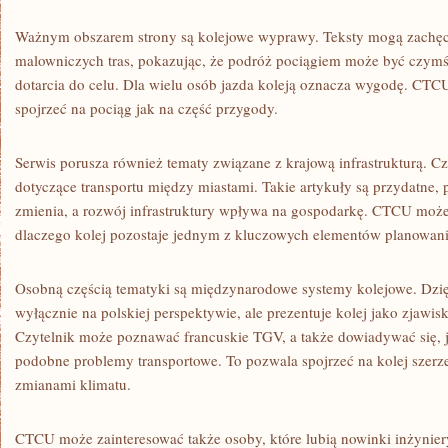
Ważnym obszarem strony są kolejowe wyprawy. Teksty mogą zachę
malowniczych tras, pokazując, że podróż pociągiem może być czymś
dotarcia do celu. Dla wielu osób jazda koleją oznacza wygodę. CTC
spojrzeć na pociąg jak na część przygody.
Serwis porusza również tematy związane z krajową infrastrukturą. Cz
dotyczące transportu między miastami. Takie artykuły są przydatne, p
zmienia, a rozwój infrastruktury wpływa na gospodarkę. CTCU moż
dlaczego kolej pozostaje jednym z kluczowych elementów planowani
Osobną częścią tematyki są międzynarodowe systemy kolejowe. Dzię
wyłącznie na polskiej perspektywie, ale prezentuje kolej jako zjawis
Czytelnik może poznawać francuskie TGV, a także dowiadywać się, j
podobne problemy transportowe. To pozwala spojrzeć na kolej szerzej
zmianami klimatu.
CTCU może zainteresować także osoby, które lubią nowinki inżynie