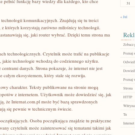
e pełnić funkcję bazy wiedzy dla każdego, kto chce
31
« Jul
technologii komunikacyjnych. Znajdują się tu treści
 z których korzystają zarówno miłośnicy technologii.
Rekl
astanawiają się, jaki router wybrać. Dzięki temu strona ma
Zobacz p
ach technologicznych. Czytelnik może trafić na publikacje
Poznaj 
t, jakie technologie wchodzą do codziennego użytku.
Odwiedź 
centrami danych. Strona pokazuje, że internet nie jest
Dowiedz
e całym ekosystemem, który stale się rozwija.
Poznaj 
kowy charakter. Teksty publikowane na stronie mogą
Strona
otów z internetem. Użytkownik może dowiedzieć się, jak
HTTP
iają, że Internat.com.pl może być bazą sprawdzonych
Witryna
ują się pewnie w technicznym świecie.
Tu
oczątkujących. Osoba początkująca znajdzie tu praktyczne
Internet
wany czytelnik może zainteresować się tematami takimi jak