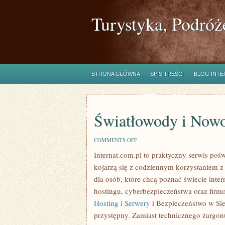
Turystyka, Podróż
STRONA GŁÓWNA
SPIS TREŚCI
BLOG INT
Światłowody i Nowo
ON
COMMENTS OFF
ŚWIATŁOWODY
Internat.com.pl to praktyczny serwis poś
I
NOWOCZESNE
kojarzą się z codziennym korzystaniem 
TECHNOLOGIE
dla osób, które chcą poznać świecie int
hostingu, cyberbezpieczeństwa oraz firm
Hosting i Serwery
i Bezpieczeństwo w Sie
przystępny. Zamiast technicznego żargon