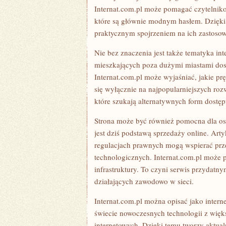
Internat.com.pl może pomagać czytelniko
które są głównie modnym hasłem. Dzięki
praktycznym spojrzeniem na ich zastosow
Nie bez znaczenia jest także tematyka int
mieszkających poza dużymi miastami do
Internat.com.pl może wyjaśniać, jakie pr
się wyłącznie na najpopularniejszych roz
które szukają alternatywnych form dostępu
Strona może być również pomocna dla osób
jest dziś podstawą sprzedaży online. Art
regulacjach prawnych mogą wspierać pr
technologicznych. Internat.com.pl może p
infrastruktury. To czyni serwis przydatny
działających zawodowo w sieci.
Internat.com.pl można opisać jako intern
świecie nowoczesnych technologii z więks
internetowych. Dzięki temu tworzy aktua