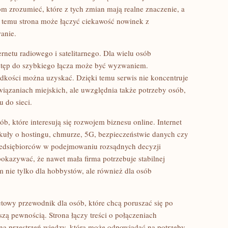
m zrozumieć, które z tych zmian mają realne znaczenie, a
 temu strona może łączyć ciekawość nowinek z
anie.
ernetu radiowego i satelitarnego. Dla wielu osób
stęp do szybkiego łącza może być wyzwaniem.
ędkości można uzyskać. Dzięki temu serwis nie koncentruje
wiązaniach miejskich, ale uwzględnia także potrzeby osób,
 do sieci.
, które interesują się rozwojem biznesu online. Internet
ykuły o hostingu, chmurze, 5G, bezpieczeństwie danych czy
zedsiębiorców w podejmowaniu rozsądnych decyzji
okazywać, że nawet mała firma potrzebuje stabilnej
m nie tylko dla hobbystów, ale również dla osób
etowy przewodnik dla osób, które chcą poruszać się po
zą pewnością. Strona łączy treści o połączeniach
lną przestrzeń wiedzy, która może odpowiadać na potrzeby