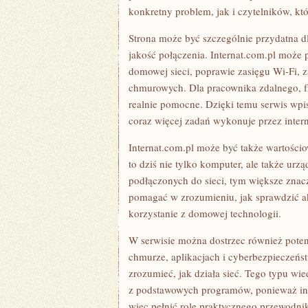
konkretny problem, jak i czytelników, kt
Strona może być szczególnie przydatna dl
jakość połączenia. Internat.com.pl może
domowej sieci, poprawie zasięgu Wi-Fi, z
chmurowych. Dla pracownika zdalnego, fre
realnie pomocne. Dzięki temu serwis wpi
coraz więcej zadań wykonuje przez intern
Internat.com.pl może być także wartośc
to dziś nie tylko komputer, ale także urz
podłączonych do sieci, tym większe zna
pomagać w zrozumieniu, jak sprawdzić ak
korzystanie z domowej technologii.
W serwisie można dostrzec również potenc
chmurze, aplikacjach i cyberbezpieczeńs
zrozumieć, jak działa sieć. Tego typu wie
z podstawowych programów, ponieważ inte
więc pełnić rolę praktycznego przewodni