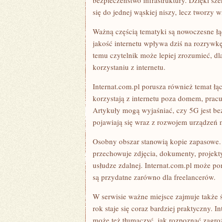
bezpieczeństwo infrastruktury. Dzięki sz
się do jednej wąskiej niszy, lecz tworzy 
Ważną częścią tematyki są nowoczesne łąc
jakość internetu wpływa dziś na rozrywkę
temu czytelnik może lepiej zrozumieć, d
korzystaniu z internetu.
Internat.com.pl porusza również temat łą
korzystają z internetu poza domem, prac
Artykuły mogą wyjaśniać, czy 5G jest be
pojawiają się wraz z rozwojem urządzeń 
Osobny obszar stanowią kopie zapasowe. 
przechowuje zdjęcia, dokumenty, projekty
usłudze zdalnej. Internat.com.pl może p
są przydatne zarówno dla freelancerów.
W serwisie ważne miejsce zajmuje także ś
rok staje się coraz bardziej praktyczny. 
może też tłumaczyć, jak rozpoznać zagroż