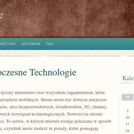
e
ERNETOWY
ARCHIWUM
TAGI
czesne Technologie
Kale
więcony internetowi oraz wszystkim zagadnieniom, które
M
z urządzeń mobilnych. Strona może być dobrym miejscem
ernetu, sieci bezprzewodowych, światłowodów, 5G, chmury,
3
owych rozwiązań technologicznych. Nowości na stronie:
10
ci. To serwis, w którym internet zostaje pokazana w sposób
17
u, czytelnik może znaleźć tu porady, które pomagają
24