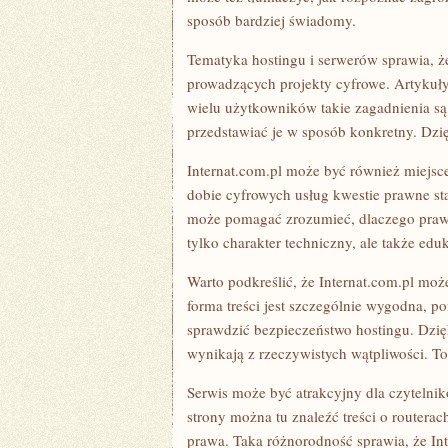
sposób bardziej świadomy.
Tematyka hostingu i serwerów sprawia, ż
prowadzących projekty cyfrowe. Artykuły
wielu użytkowników takie zagadnienia są
przedstawiać je w sposób konkretny. Dzięk
Internat.com.pl może być również miejs
dobie cyfrowych usług kwestie prawne sta
może pomagać zrozumieć, dlaczego prawo 
tylko charakter techniczny, ale także edu
Warto podkreślić, że Internat.com.pl moż
forma treści jest szczególnie wygodna, 
sprawdzić bezpieczeństwo hostingu. Dzię
wynikają z rzeczywistych wątpliwości. To
Serwis może być atrakcyjny dla czytelni
strony można tu znaleźć treści o routerac
prawa. Taka różnorodność sprawia, że In