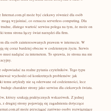
e Internat.com.pl może być ciekawy również dla osób
 mogą wyjaśniać, co oznacza serverless computing. Dla
 trudne, dlatego wartość serwisu polega na tym, że może on
i temu strona łączy świat narzędzi dla firm.
cem dla osób zainteresowanych prawem w internecie. W
ją się coraz bardziej obecne w codziennym życiu. Serwis
musi nadążać za internetem. To sprawia, że strona ma nie
kacyjny.
e odpowiadać na realne pytania czytelników. Tego typu
ponieważ wychodzi od konkretnych problemów: jak
ki temu artykuły nie są oderwane od codzienności, lecz
 buduje charakter strony jako serwisu dla ciekawych świata.
ków, którzy szukają praktycznych wskazówek. Z jednej
h, z drugiej strony pojawiają się zagadnienia dotyczące
ternat.com.pl może przyciągać zarówno osoby rozwiązujące