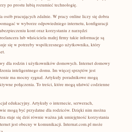
órzy po prostu lubią rozumieć technologię.
a osób pracujących zdalnie. W pracy online liczy się dobra
 pomagać w wyborze odpowiedniego internetu, konfiguracji
abezpieczeniu kont oraz korzystaniu z narzędzi
elancera lub właściciela małej firmy takie informacje są
suje się w potrzeby współczesnego użytkownika, który
et.
iowy dla rodzin i użytkowników domowych. Internet domowy
ądzenia inteligentnego domu. Im więcej sprzętów jest
czenie ma mocny sygnał. Artykuły poradnikowe mogą
tywne połączenia. To treści, które mogą ułatwić codzienne
jał edukacyjny. Artykuły o internecie, serwerach,
twie mogą być przydatne dla rodziców. Dzięki nim można
dza staje się dziś równie ważna jak umiejętność korzystania
rnet jest obecny w komunikacji. Internat.com.pl może
ka.