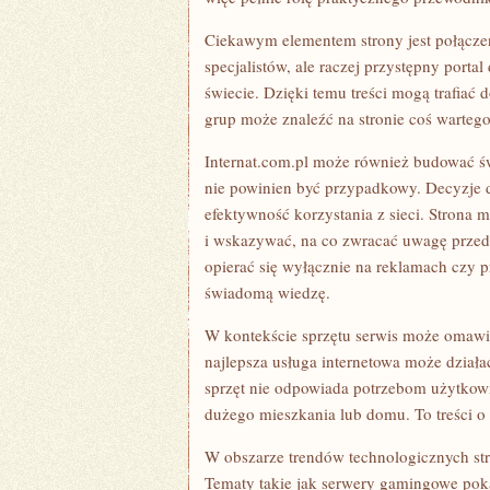
Ciekawym elementem strony jest połączeni
specjalistów, ale raczej przystępny porta
świecie. Dzięki temu treści mogą trafiać 
grup może znaleźć na stronie coś wartego
Internat.com.pl może również budować św
nie powinien być przypadkowy. Decyzje 
efektywność korzystania z sieci. Strona
i wskazywać, na co zwracać uwagę przed 
opierać się wyłącznie na reklamach czy 
świadomą wiedzę.
W kontekście sprzętu serwis może omawia
najlepsza usługa internetowa może działać
sprzęt nie odpowiada potrzebom użytkown
dużego mieszkania lub domu. To treści o 
W obszarze trendów technologicznych st
Tematy takie jak serwery gamingowe poka