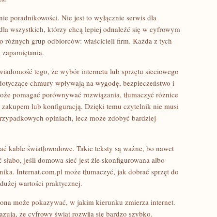
e poradnikowości. Nie jest to wyłącznie serwis dla
l dla wszystkich, którzy chcą lepiej odnaleźć się w cyfrowym
do różnych grup odbiorców: właścicieli firm. Każda z tych
 zapamiętania.
iadomość tego, że wybór internetu lub sprzętu sieciowego
dotyczące chmury wpływają na wygodę, bezpieczeństwo i
 może pomagać porównywać rozwiązania, tłumaczyć różnice
zakupem lub konfiguracją. Dzięki temu czytelnik nie musi
przypadkowych opiniach, lecz może zdobyć bardziej
ć kable światłowodowe. Takie teksty są ważne, bo nawet
 słabo, jeśli domowa sieć jest źle skonfigurowana albo
ika. Internat.com.pl może tłumaczyć, jak dobrać sprzęt do
dużej wartości praktycznej.
rona może pokazywać, w jakim kierunku zmierza internet.
zują, że cyfrowy świat rozwija się bardzo szybko.