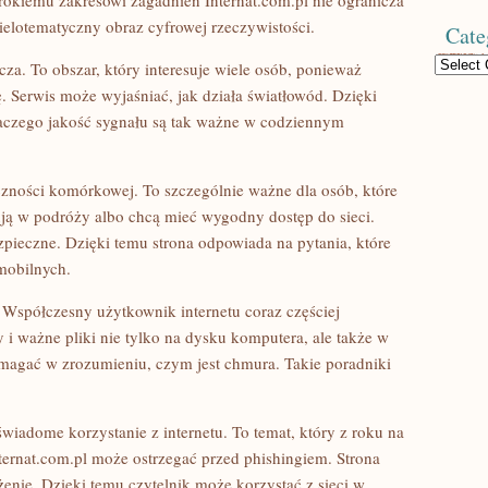
erokiemu zakresowi zagadnień Internat.com.pl nie ogranicza
wielotematyczny obraz cyfrowej rzeczywistości.
Cate
Categories
za. To obszar, który interesuje wiele osób, ponieważ
. Serwis może wyjaśniać, jak działa światłowód. Dzięki
laczego jakość sygnału są tak ważne w codziennym
czności komórkowej. To szczególnie ważne dla osób, które
ują w podróży albo chcą mieć wygodny dostęp do sieci.
zpieczne. Dzięki temu strona odpowiada na pytania, które
mobilnych.
Współczesny użytkownik internetu coraz częściej
 i ważne pliki nie tylko na dysku komputera, ale także w
omagać w zrozumieniu, czym jest chmura. Takie poradniki
wiadome korzystanie z internetu. To temat, który z roku na
Internat.com.pl może ostrzegać przed phishingiem. Strona
enie. Dzięki temu czytelnik może korzystać z sieci w