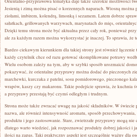
Orientalno-przyprawowa tematyka daje także szerokie możliwości two
Jesienią i zimą można pisać o korzennych naparach. Wiosną można 
ziołami, imbirem, kolendrą, limonką i sezamem. Latem dobrze spraw
sałatkach, grillowanych warzywach, marynatach do mięs, orientalnych
Dzięki temu strona może być aktualna przez cały rok, ponieważ przy
ale za każdym razem można wykorzystać je inaczej. To sprawia, że t
Bardzo ciekawym kierunkiem dla takiej strony jest również łączenie 
każdy czytelnik chce od razu gotować skomplikowane potrawy wedłu
Wielu osobom zależy na tym, aby w szybki sposób urozmaicić domo
pokazywać, że orientalne przyprawy można dodać do pieczonych zie
marchewki, kurczaka z patelni, sosu pomidorowego, pieczonego kal
wrapów, kaszy czy makaronu. Takie podejście sprawia, że kuchnia świ
a przyprawy przestają być czymś odległym i trudnym.
Strona może także zwracać uwagę na jakość składników. W świecie pr
nazwa, ale również intensywność aromatu, sposób przechowywania, 
produktu i jego zastosowanie. Stare, zwietrzałe przyprawy mogą nie
dlatego warto wiedzieć, jak rozpoznawać produkty dobrej jakości i 
ilości na zapas. Taki praktyczny aspekt jest szczególnie ważny dla 