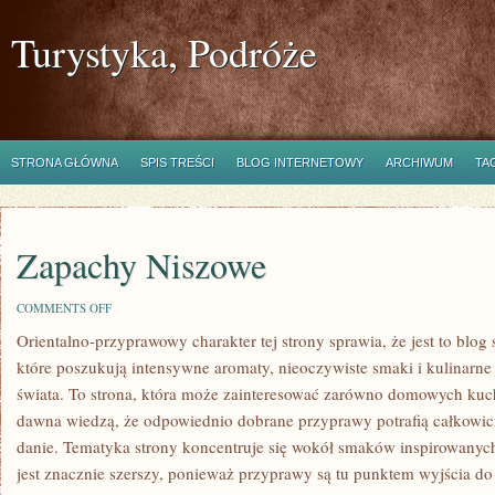
Turystyka, Podróże
STRONA GŁÓWNA
SPIS TREŚCI
BLOG INTERNETOWY
ARCHIWUM
TA
Zapachy Niszowe
ON
COMMENTS OFF
ZAPACHY
Orientalno-przyprawowy charakter tej strony sprawia, że jest to blo
NISZOWE
które poszukują intensywne aromaty, nieoczywiste smaki i kulinarne 
świata. To strona, która może zainteresować zarówno domowych kucha
dawna wiedzą, że odpowiednio dobrane przyprawy potrafią całkowic
danie. Tematyka strony koncentruje się wokół smaków inspirowanych
jest znacznie szerszy, ponieważ przyprawy są tu punktem wyjścia do