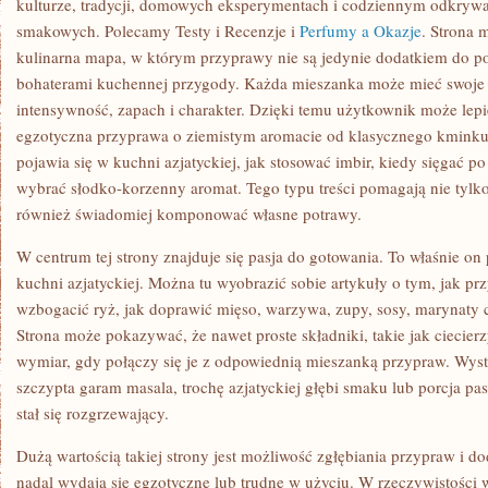
kulturze, tradycji, domowych eksperymentach i codziennym odkryw
smakowych. Polecamy Testy i Recenzje i
Perfumy a Okazje
. Strona 
kulinarna mapa, w którym przyprawy nie są jedynie dodatkiem do pot
bohaterami kuchennej przygody. Każda mieszanka może mieć swoje z
intensywność, zapach i charakter. Dzięki temu użytkownik może lepi
egzotyczna przyprawa o ziemistym aromacie od klasycznego kminku
pojawia się w kuchni azjatyckiej, jak stosować imbir, kiedy sięgać po 
wybrać słodko-korzenny aromat. Tego typu treści pomagają nie tylko
również świadomiej komponować własne potrawy.
W centrum tej strony znajduje się pasja do gotowania. To właśnie on 
kuchni azjatyckiej. Można tu wyobrazić sobie artykuły o tym, jak 
wzbogacić ryż, jak doprawić mięso, warzywa, zupy, sosy, marynaty
Strona może pokazywać, że nawet proste składniki, takie jak ciecier
wymiar, gdy połączy się je z odpowiednią mieszanką przypraw. Wysta
szczypta garam masala, trochę azjatyckiej głębi smaku lub porcja pas
stał się rozgrzewający.
Dużą wartością takiej strony jest możliwość zgłębiania przypraw i do
nadal wydają się egzotyczne lub trudne w użyciu. W rzeczywistości 