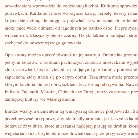
powodzeniem wprowadzić do codziennej kuchni. Kurkuma sprawdzi s
potrawkach. Kardamon może wzbogacić kawę, herbatę, desery i dan
kojarzą się z zimą, ale mogą też pojawiać się w marynatach i orient
może mieć wiele odmian, od łagodnych po bardzo ostre. Pieprz syczu
wrażenie niż klasyczny pieprz czarny. Dzięki takiemu podejściu str
zachęcać do odważniejszego gotowania.
Opis strony można oprzeć również na jej nastroju. Orientalne przypr
pełnymi kolorów, z workami pachnących ziaren, z miseczkami wype
złota, czerwieni, brązu i zieleni, z parującymi garnkami, z potrawa
zapachem, który unosi się po całym domu. Taka strona może przenosi
którym kuchnia nie jest obowiązkiem, lecz formą odkrywania. Nawet j
Indiach, Tajlandii, Maroku, Chinach czy Turcji, może za pomocą pr
tamtejszej kultury we własnej kuchni.
Bardzo ważnym elementem tej tematyki są domowe podpowiedzi. Str
przechowywać przyprawy, aby nie traciły aromatu, jak łączyć składni
dodawać zbyt dużo, które mieszanki najlepiej pasują do drobiu, które
wegetariańskich. Czytelnik może dowiedzieć się, że przyprawy war