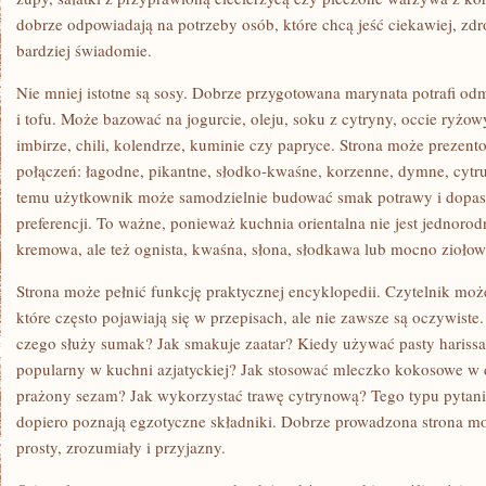
dobrze odpowiadają na potrzeby osób, które chcą jeść ciekawiej, zdro
bardziej świadomie.
Nie mniej istotne są sosy. Dobrze przygotowana marynata potrafi o
i tofu. Może bazować na jogurcie, oleju, soku z cytryny, occie ryżo
imbirze, chili, kolendrze, kuminie czy papryce. Strona może prezent
połączeń: łagodne, pikantne, słodko-kwaśne, korzenne, dymne, cytru
temu użytkownik może samodzielnie budować smak potrawy i dopa
preferencji. To ważne, ponieważ kuchnia orientalna nie jest jednorod
kremowa, ale też ognista, kwaśna, słona, słodkawa lub mocno ziołow
Strona może pełnić funkcję praktycznej encyklopedii. Czytelnik może
które często pojawiają się w przepisach, ale nie zawsze są oczywist
czego służy sumak? Jak smakuje zaatar? Kiedy używać pasty harissa?
popularny w kuchni azjatyckiej? Jak stosować mleczko kokosowe w
prażony sezam? Jak wykorzystać trawę cytrynową? Tego typu pytania 
dopiero poznają egzotyczne składniki. Dobrze prowadzona strona m
prosty, zrozumiały i przyjazny.