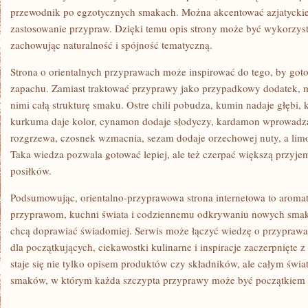
przewodnik po egzotycznych smakach. Można akcentować azjatyckie
zastosowanie przypraw. Dzięki temu opis strony może być wykorzys
zachowując naturalność i spójność tematyczną.
Strona o orientalnych przyprawach może inspirować do tego, by gotow
zapachu. Zamiast traktować przyprawy jako przypadkowy dodatek, 
nimi całą strukturę smaku. Ostre chili pobudza, kumin nadaje głębi,
kurkuma daje kolor, cynamon dodaje słodyczy, kardamon wprowadza
rozgrzewa, czosnek wzmacnia, sezam dodaje orzechowej nuty, a lim
Taka wiedza pozwala gotować lepiej, ale też czerpać większą przy
posiłków.
Podsumowując, orientalno-przyprawowa strona internetowa to aroma
przyprawom, kuchni świata i codziennemu odkrywaniu nowych smakó
chcą doprawiać świadomiej. Serwis może łączyć wiedzę o przyprawa
dla początkujących, ciekawostki kulinarne i inspiracje zaczerpnięte z
staje się nie tylko opisem produktów czy składników, ale całym świ
smaków, w którym każda szczypta przyprawy może być początkiem n