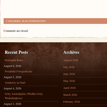
CATEGORIES:
BLOG INTERNETOWY
Comments are closed.
Recent Posts
Archives
Harlequin Retro
August 2026
August 6, 2026
July 2026
Poradniki Fotograficzne
June 2026
August 5, 2026
May 2026
Amatorzy na Start
April 2026
August 4, 2026
Góry Australijskie (Wielkie Góry
March 2026
Wododziałowe)
February 2026
August 3, 2026