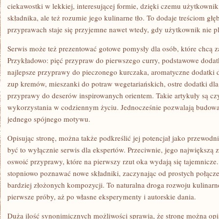
ciekawostki w lekkiej, interesującej formie, dzięki czemu użytkownik
składnika, ale też rozumie jego kulinarne tło. To dodaje treściom głęb
przyprawach staje się przyjemne nawet wtedy, gdy użytkownik nie p
Serwis może też prezentować gotowe pomysły dla osób, które chcą z
Przykładowo: pięć przypraw do pierwszego curry, podstawowe dodatk
najlepsze przyprawy do pieczonego kurczaka, aromatyczne dodatki 
zup kremów, mieszanki do potraw wegetariańskich, ostre dodatki dla
przyprawy do deserów inspirowanych orientem. Takie artykuły są czy
wykorzystania w codziennym życiu. Jednocześnie pozwalają budować
jednego spójnego motywu.
Opisując stronę, można także podkreślić jej potencjał jako przewod
być to wyłącznie serwis dla ekspertów. Przeciwnie, jego największą 
oswoić przyprawy, które na pierwszy rzut oka wydają się tajemnicz
stopniowo poznawać nowe składniki, zaczynając od prostych połącze
bardziej złożonych kompozycji. To naturalna droga rozwoju kulinarn
pierwsze próby, aż po własne eksperymenty i autorskie dania.
Duża ilość synonimicznych możliwości sprawia, że stronę można opi