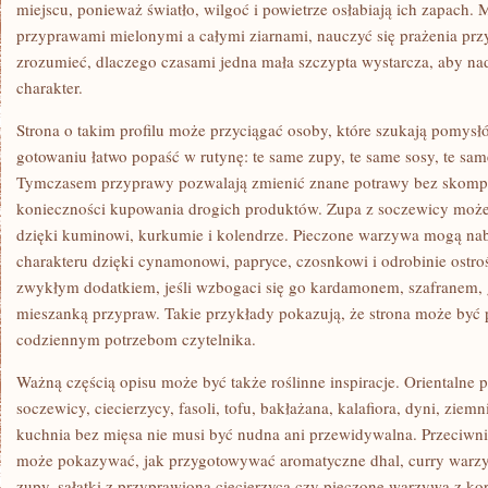
miejscu, ponieważ światło, wilgoć i powietrze osłabiają ich zapach.
przyprawami mielonymi a całymi ziarnami, nauczyć się prażenia przy
zrozumieć, dlaczego czasami jedna mała szczypta wystarcza, aby na
charakter.
Strona o takim profilu może przyciągać osoby, które szukają pomys
gotowaniu łatwo popaść w rutynę: te same zupy, te same sosy, te sam
Tymczasem przyprawy pozwalają zmienić znane potrawy bez skompl
konieczności kupowania drogich produktów. Zupa z soczewicy może s
dzięki kuminowi, kurkumie i kolendrze. Pieczone warzywa mogą na
charakteru dzięki cynamonowi, papryce, czosnkowi i odrobinie ostro
zwykłym dodatkiem, jeśli wzbogaci się go kardamonem, szafranem,
mieszanką przypraw. Takie przykłady pokazują, że strona może być p
codziennym potrzebom czytelnika.
Ważną częścią opisu może być także roślinne inspiracje. Orientalne 
soczewicy, ciecierzycy, fasoli, tofu, bakłażana, kalafiora, dyni, zie
kuchnia bez mięsa nie musi być nudna ani przewidywalna. Przeciwnie
może pokazywać, jak przygotowywać aromatyczne dhal, curry warzyw
zupy, sałatki z przyprawioną ciecierzycą czy pieczone warzywa z kor