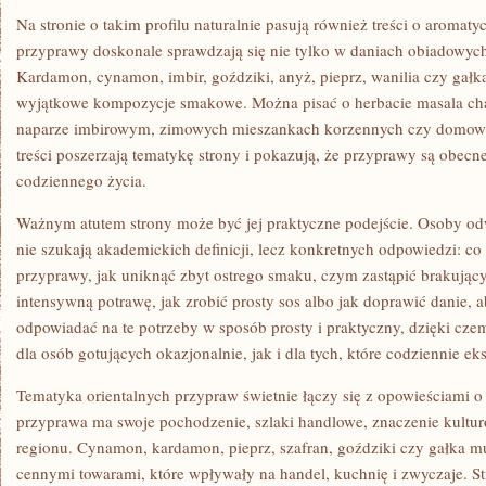
Na stronie o takim profilu naturalnie pasują również treści o aromat
przyprawy doskonale sprawdzają się nie tylko w daniach obiadowych
Kardamon, cynamon, imbir, goździki, anyż, pieprz, wanilia czy ga
wyjątkowe kompozycje smakowe. Można pisać o herbacie masala ch
naparze imbirowym, zimowych mieszankach korzennych czy domowy
treści poszerzają tematykę strony i pokazują, że przyprawy są obecn
codziennego życia.
Ważnym atutem strony może być jej praktyczne podejście. Osoby odw
nie szukają akademickich definicji, lecz konkretnych odpowiedzi: co
przyprawy, jak uniknąć zbyt ostrego smaku, czym zastąpić brakujący
intensywną potrawę, jak zrobić prosty sos albo jak doprawić danie, 
odpowiadać na te potrzeby w sposób prosty i praktyczny, dzięki cze
dla osób gotujących okazjonalnie, jak i dla tych, które codziennie 
Tematyka orientalnych przypraw świetnie łączy się z opowieściami o 
przyprawa ma swoje pochodzenie, szlaki handlowe, znaczenie kultu
regionu. Cynamon, kardamon, pieprz, szafran, goździki czy gałka m
cennymi towarami, które wpływały na handel, kuchnię i zwyczaje. St