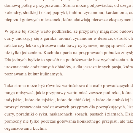
domową półkę z przyprawami. Strona może podpowiadać, od czego 
kolendry, słodkiej i ostrej papryki, imbiru, cynamonu, kardamonu, cu
pieprzu i gotowych mieszanek, które ułatwiają pierwsze eksperyment
W opisie tej strony warto podkreślić, że przyprawy mają moc budo
curry unoszący się z garnka, aromat cynamonu w deserze, ostrość ch
sałatce czy lekko cytrusowa nuta trawy cytrynowej mogą sprawić, że 
niż tylko jedzeniem. Kuchnia oparta na przyprawach pobudza zmysł
Dla jednych będzie to sposób na podróżowanie bez wychodzenia z d
urozmaicenie codziennych obiadów, a dla jeszcze innych pasja, któr
poznawania kultur kulinarnych.
Taka strona może być również wartościowa dla osób prowadzących d
mogą opisywać, jakie przyprawy warto mieć zawsze pod ręką, które 
indyjskiej, które do tajskiej, które do chińskiej, a które do arabski
tworzyć zestawienia podstawowych przypraw dla początkujących, li
curry, poradniki o ryżu, makaronach, sosach, pastach i ziarnach. Dz
pomocny nie tylko podczas gotowania konkretnego przepisu, ale ta
organizowaniu kuchni.