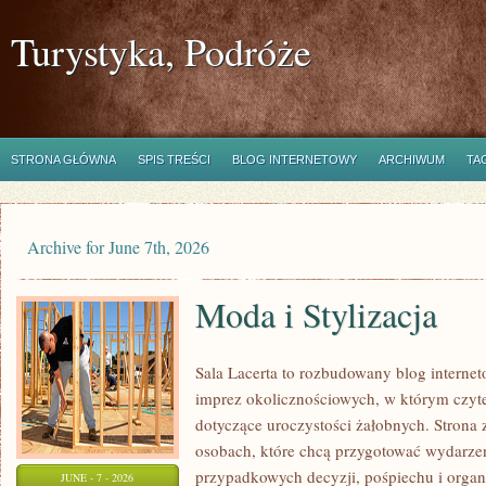
Turystyka, Podróże
STRONA GŁÓWNA
SPIS TREŚCI
BLOG INTERNETOWY
ARCHIWUM
TA
Archive for June 7th, 2026
Moda i Stylizacja
Sala Lacerta to rozbudowany blog interne
imprez okolicznościowych, w którym czyt
dotyczące uroczystości żałobnych. Strona 
osobach, które chcą przygotować wydarze
przypadkowych decyzji, pośpiechu i organ
JUNE - 7 - 2026