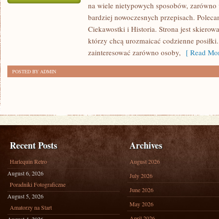
na wiele nietypowych sposobów, zarówno w
KUCHNIE
bardziej nowoczesnych przepisach. Poleca
ŚWIATA
Ciekawostki i Historia. Strona jest skier
którzy chcą urozmaicać codzienne posiłki
zainteresować zarówno osoby,
[ Read Mor
POSTED BY ADMIN
Recent Posts
Archives
Harlequin Retro
August 2026
August 6, 2026
July 2026
Poradniki Fotograficzne
June 2026
August 5, 2026
May 2026
Amatorzy na Start
April 2026