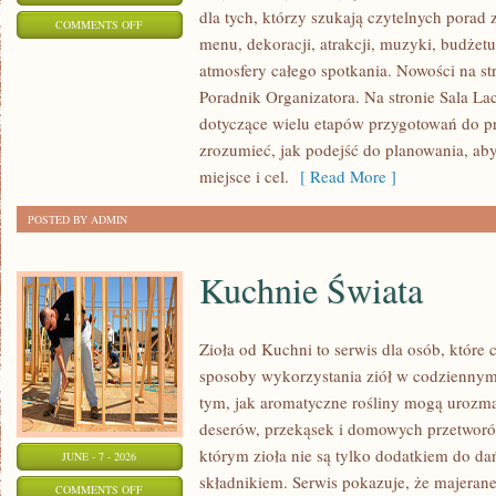
dla tych, którzy szukają czytelnych porad
ON
COMMENTS OFF
menu, dekoracji, atrakcji, muzyki, budżet
MODA
atmosfery całego spotkania. Nowości na str
I
Poradnik Organizatora. Na stronie Sala La
STYLIZACJA
dotyczące wielu etapów przygotowań do pr
zrozumieć, jak podejść do planowania, ab
miejsce i cel.
[ Read More ]
POSTED BY ADMIN
Kuchnie Świata
Zioła od Kuchni to serwis dla osób, któr
sposoby wykorzystania ziół w codziennym 
tym, jak aromatyczne rośliny mogą urozma
deserów, przekąsek i domowych przetworó
którym zioła nie są tylko dodatkiem do da
JUNE - 7 - 2026
składnikiem. Serwis pokazuje, że majera
ON
COMMENTS OFF