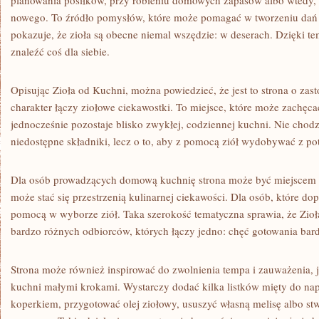
planowania posiłków, przy robieniu domowych zapasów albo wtedy,
nowego. To źródło pomysłów, które może pomagać w tworzeniu dań b
pokazuje, że zioła są obecne niemal wszędzie: w deserach. Dzięki t
znaleźć coś dla siebie.
Opisując Zioła od Kuchni, można powiedzieć, że jest to strona o zas
charakter łączy ziołowe ciekawostki. To miejsce, które może zachęc
jednocześnie pozostaje blisko zwykłej, codziennej kuchni. Nie chodzi
niedostępne składniki, lecz o to, aby z pomocą ziół wydobywać z po
Dla osób prowadzących domową kuchnię strona może być miejscem n
może stać się przestrzenią kulinarnej ciekawości. Dla osób, które do
pomocą w wyborze ziół. Taka szerokość tematyczna sprawia, że Zioł
bardzo różnych odbiorców, których łączy jedno: chęć gotowania bard
Strona może również inspirować do zwolnienia tempa i zauważenia, 
kuchni małymi krokami. Wystarczy dodać kilka listków mięty do na
koperkiem, przygotować olej ziołowy, ususzyć własną melisę albo 