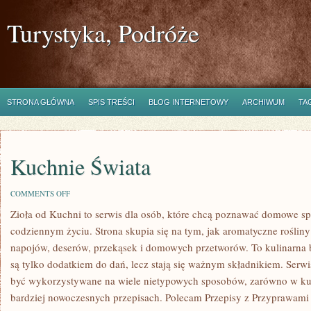
Turystyka, Podróże
STRONA GŁÓWNA
SPIS TREŚCI
BLOG INTERNETOWY
ARCHIWUM
TA
Kuchnie Świata
ON
COMMENTS OFF
KUCHNIE
Zioła od Kuchni to serwis dla osób, które chcą poznawać domowe s
ŚWIATA
codziennym życiu. Strona skupia się na tym, jak aromatyczne rośli
napojów, deserów, przekąsek i domowych przetworów. To kulinarna b
są tylko dodatkiem do dań, lecz stają się ważnym składnikiem. Serw
być wykorzystywane na wiele nietypowych sposobów, zarówno w kuch
bardziej nowoczesnych przepisach. Polecam Przepisy z Przyprawami