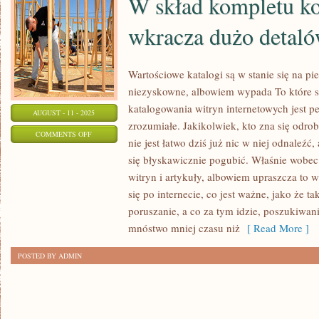
W skład kompletu k
wkracza dużo detal
Wartościowe katalogi są w stanie się na p
niezyskowne, albowiem wypada To które s
katalogowania witryn internetowych jest 
AUGUST - 11 - 2025
zrozumiałe. Jakikolwiek, kto zna się odrobi
ON
COMMENTS OFF
nie jest łatwo dziś już nic w niej odnaleźć,
W
się błyskawicznie pogubić. Właśnie wobec 
SKŁAD
witryn i artykuły, albowiem upraszcza to 
KOMPLETU
się po internecie, co jest ważne, jako że t
KOMPUTEROWEGO
poruszanie, a co za tym idzie, poszukiwani
WKRACZA
mnóstwo mniej czasu niż
[ Read More ]
DUŻO
POSTED BY ADMIN
DETALÓW