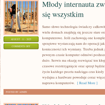
Młody internauta zwy
się wszystkim
Samo słowo technologia świadczy całkowi
wielu domach znajdują się jeszcze stare 
komputerowe. Jeśli zachowują one komplet
AUGUST - 11 - 2025
sprzętowe wystarczają nam do operacji j
ON
COMMENTS OFF
konieczności ich wymiany. Trzeba jednak
MŁODY
pewnym czasie komputer odmówi posłusze
INTERNAUTA
dużo. Serwis ma okazję rozwiązać ten kłop
ZWYKLE
czasowe rozstrzygnięcie oraz sprzęt będzie 
INTERESUJE
życiu każdego peceta nadciąga czas kiedy 
SIĘ
wydajna a hardware powoduje coraz więce
WSZYSTKIM
naprawa komputerów.
[ Read More ]
POSTED BY ADMIN