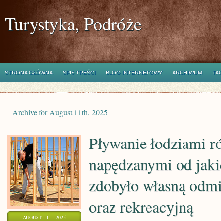
Turystyka, Podróże
STRONA GŁÓWNA
SPIS TREŚCI
BLOG INTERNETOWY
ARCHIWUM
TA
Archive for August 11th, 2025
Pływanie łodziami r
napędzanymi od jaki
zdobyło własną odm
oraz rekreacyjną
AUGUST - 11 - 2025