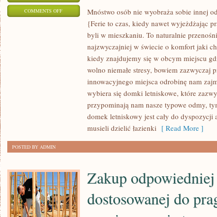
ON
Mnóstwo osób nie wyobraża sobie innej o
COMMENTS OFF
{Ferie to czas, kiedy nawet wyjeżdżając p
PŁYWANIE
byli w mieszkaniu. To naturalnie przenośn
ŁODZIAMI
najzwyczajniej w świecie o komfort jaki
RÓŻNIE
kiedy znajdujemy się w obcym miejscu gdz
NAPĘDZANYMI
wolno niemałe stresy, bowiem zazwyczaj p
OD
innowacyjnego miejsca odrobinę nam zajm
JAKIEGOŚ
wybiera się domki letniskowe, które zazw
CZASU
przypominają nam nasze typowe odmy, tym 
ZDOBYŁO
domek letniskowy jest cały do dyspozycji 
WŁASNĄ
musieli dzielić łazienki
[ Read More ]
ODMIANĘ
SPORTOWĄ
POSTED BY ADMIN
ORAZ
REKREACYJNĄ
Zakup odpowiedniej
dostosowanej do pra