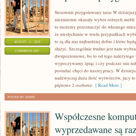
Stosownie przygotowany taras W dzisiejs
niezmiernie okazały wybór różnych mebli 
to możemy przeznaczyć do własnego miesz
że niesłychanie w wielu przypadkach wybi
to są dla nas najbardziej dobre i które bę
AUGUST - 11 - 2025
służyć. Szczególnie trudno jest nam wybra
ON
COMMENTS OFF
dwupoziomowe, bo to od tego należytego 
POPRAWNIE
wypoczywamy śpiąc i czy podczas snu nab
PRZYGOTOWANY
posiadać chęci do naszej pracy. W dzisiej
TARAS
nadzwyczaj duża ilość wytwórców, jacy to
piętrowe 2 osobowe
[ Read More ]
POSTED BY ADMIN
Współczesne kompu
wyprzedawane są ra