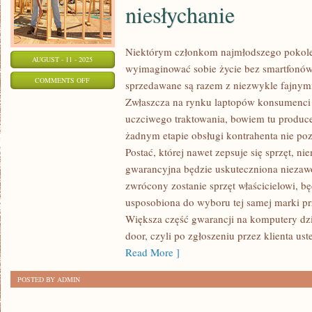
niesłychanie
Niektórym członkom najmłodszego pokolen
AUGUST - 11 - 2025
wyimaginować sobie życie bez smartfonó
ON
COMMENTS OFF
sprzedawane są razem z niezwykle fajnym
WSPÓŁCZESNE
Zwłaszcza na rynku laptopów konsumenc
KOMPUTERY
uczciwego traktowania, bowiem tu produce
WYPRZEDAWANE
żadnym etapie obsługi kontrahenta nie po
SĄ
Postać, której nawet zepsuje się sprzęt, n
RAZEM
gwarancyjna będzie uskuteczniona niezaw
zwrócony zostanie sprzęt właścicielowi, b
Z
usposobiona do wyboru tej samej marki p
NIESŁYCHANIE
Większa część gwarancji na komputery dzi
door, czyli po zgłoszeniu przez klienta us
Read More ]
POSTED BY ADMIN