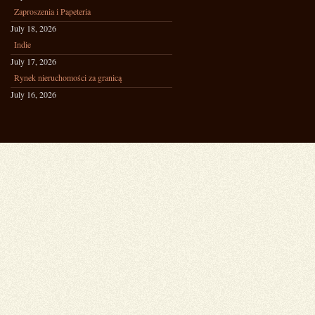
Zaproszenia i Papeteria
July 18, 2026
Indie
July 17, 2026
Rynek nieruchomości za granicą
July 16, 2026