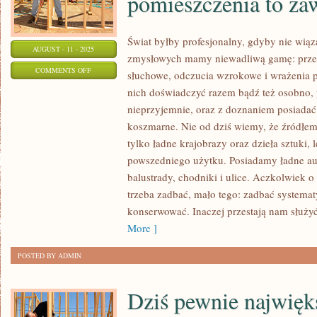
pomieszczenia to za
Świat byłby profesjonalny, gdyby nie wiąz
AUGUST - 11 - 2025
zmysłowych mamy niewadliwą gamę: prze
ON
COMMENTS OFF
słuchowe, odczucia wzrokowe i wrażenia 
ZAKUP
nich doświadczyć razem bądź też osobno, 
ODPOWIEDNIEJ
nieprzyjemnie, oraz z doznaniem posiadać
LAMPY
koszmarne. Nie od dziś wiemy, że źródłe
DOSTOSOWANEJ
tylko ładne krajobrazy oraz dzieła sztuki,
DO
powszedniego użytku. Posiadamy ładne aut
balustrady, chodniki i ulice. Aczkolwiek o
PRAGNIEŃ
trzeba zadbać, mało tego: zadbać systema
POMIESZCZENIA
konserwować. Inaczej przestają nam służyć
TO
More ]
ZAWIŁY
POSTED BY ADMIN
Dziś pewnie najwięk