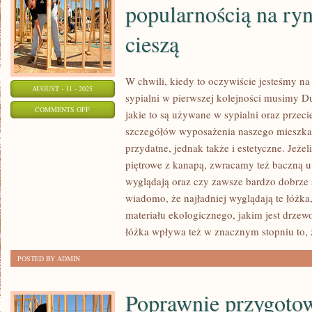
popularnością na r
cieszą
W chwili, kiedy to oczywiście jesteśmy na
AUGUST - 11 - 2025
sypialni w pierwszej kolejności musimy Du
ON
COMMENTS OFF
jakie to są używane w sypialni oraz przeci
DZIŚ
szczegółów wyposażenia naszego mieszkan
PEWNIE
przydatne, jednak także i estetyczne. Jeże
NAJWIĘKSZĄ
piętrowe z kanapą, zwracamy też baczną u
POPULARNOŚCIĄ
wyglądają oraz czy zawsze bardzo dobrze 
NA
wiadomo, że najładniej wyglądają te łóżka,
materiału ekologicznego, jakim jest drzew
RYNKU
łóżka wpływa też w znacznym stopniu to, 
MEBLOWYM
CIESZĄ
POSTED BY ADMIN
Poprawnie przygotow