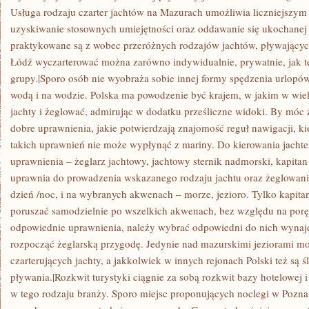
Usługa rodzaju czarter jachtów na Mazurach umożliwia liczniejszy
uzyskiwanie stosownych umiejętności oraz oddawanie się ukochanej 
praktykowane są z wobec przeróżnych rodzajów jachtów, pływający
Łódź wyczarterować można zarówno indywidualnie, prywatnie, jak t
grupy.|Sporo osób nie wyobraża sobie innej formy spędzenia urlopó
wodą i na wodzie. Polska ma powodzenie być krajem, w jakim w wie
jachty i żeglować, admirując w dodatku prześliczne widoki. By móc
dobre uprawnienia, jakie potwierdzają znajomość reguł nawigacji, k
takich uprawnień nie może wypłynąć z mariny. Do kierowania jacht
uprawnienia – żeglarz jachtowy, jachtowy sternik nadmorski, kapitan
uprawnia do prowadzenia wskazanego rodzaju jachtu oraz żeglowa
dzień /noc, i na wybranych akwenach – morze, jezioro. Tylko kapita
poruszać samodzielnie po wszelkich akwenach, bez względu na porę 
odpowiednie uprawnienia, należy wybrać odpowiedni do nich wyna
rozpocząć żeglarską przygodę. Jedynie nad mazurskimi jeziorami mo
czarterujących jachty, a jakkolwiek w innych rejonach Polski też są ś
pływania.|Rozkwit turystyki ciągnie za sobą rozkwit bazy hotelowej 
w tego rodzaju branży. Sporo miejsc proponujących noclegi w Pozn