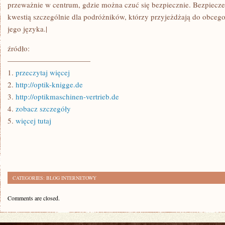
przeważnie w centrum, gdzie można czuć się bezpiecznie. Bezpiecz
kwestią szczególnie dla podróżników, którzy przyjeżdżają do obcego
jego języka.|
źródło:
———————————
1.
przeczytaj więcej
2.
http://optik-knigge.de
3.
http://optikmaschinen-vertrieb.de
4.
zobacz szczegóły
5.
więcej tutaj
CATEGORIES:
BLOG INTERNETOWY
Comments are closed.