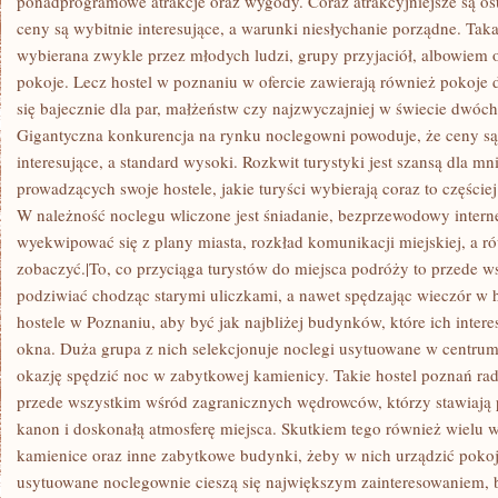
ponadprogramowe atrakcje oraz wygody. Coraz atrakcyjniejsze są ost
ceny są wybitnie interesujące, a warunki niesłychanie porządne. Tak
wybierana zwykle przez młodych ludzi, grupy przyjaciół, albowiem 
pokoje. Lecz hostel w poznaniu w ofercie zawierają również pokoje
się bajecznie dla par, małżeństw czy najzwyczajniej w świecie dwóc
Gigantyczna konkurencja na rynku noclegowni powoduje, że ceny są
interesujące, a standard wysoki. Rozkwit turystyki jest szansą dla 
prowadzących swoje hostele, jakie turyści wybierają coraz to częście
W należność noclegu wliczone jest śniadanie, bezprzewodowy interne
wyekwipować się z plany miasta, rozkład komunikacji miejskiej, a ró
zobaczyć.|To, co przyciąga turystów do miejsca podróży to przede w
podziwiać chodząc starymi uliczkami, a nawet spędzając wieczór w ho
hostele w Poznaniu, aby być jak najbliżej budynków, które ich inter
okna. Duża grupa z nich selekcjonuje noclegi usytuowane w centrum
okazję spędzić noc w zabytkowej kamienicy. Takie hostel poznań rad
przede wszystkim wśród zagranicznych wędrowców, którzy stawiają
kanon i doskonałą atmosferę miejsca. Skutkiem tego również wielu wł
kamienice oraz inne zabytkowe budynki, żeby w nich urządzić pokoj
usytuowane noclegownie cieszą się największym zainteresowaniem, 