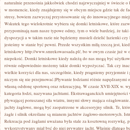
JAKIEGOŚ
naturalnie przenośnia jakkolwiek chodzi najzwyczajniej w świecie 
CZASU
w momencie, kiedy znajdujemy się w obcym miejscu gdzie tak de f
ZDOBYŁO
WŁASNĄ
stresy, bowiem zazwyczaj przystosowanie się do innowacyjnego miej
ODMIANĘ
Wskutek tego wielokrotnie wybiera się domki letniskowe, które zaz
SPORTOWĄ
ORAZ
przypominają nam nasze typowe odmy, tym o wiele bardziej, że taki 
REKREACYJNĄ
dyspozycji a w takim razie nie będziemy musieli dzielić łazienki cz
jesteśmy w stanie być pewni. Przede wszystkim miłą rzeczą jest, ki
letniskowy http://www.smrekowaosada.pl/, bo w owym czasie już w o
niepokoić. Domki letniskowe kiedy należą do nas mogą być użytkow
równie odpowiednio możemy takie domki wypożyczać. Tak czy inacz
wielkie korzyści dla nas, szczególnie, kiedy pragniemy przyjemnie i
niczym się nie przejmować.|Pływanie łodziami różnie napędzanymi o
własną odsłonę sportową oraz rekreacyjną. W czasie XVII-XIX w. wy
kategoria łodzi, nazywana jachtami. Ekstrawaganckich umiejętnośc
pływającej poruszanej siła wiatru, innymi słowy mająca ożaglowanie
jachty żaglowe, mogą być zaopatrzone w akcesoryjny silnik. Te, któ
żagle i silnik określane są mianem jachtów żaglowo-motorowych. Ist
Rekreacja pod żaglami uważana była stale za kosztowną rozrywkę, 
wykorzystywany miał być do niej prywatny jacht. Właśnie dlatego b