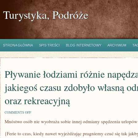
Turystyka, Podróże
STRONA GŁÓWNA
SPIS TREŚCI
BLOG INTERNETOWY
ARCHIWUM
TA
Pływanie łodziami różnie napędz
jakiegoś czasu zdobyło własną o
oraz rekreacyjną
ON
COMMENTS OFF
PŁYWANIE
Mnóstwo osób nie wyobraża sobie innej odmiany spędzenia urlopów
ŁODZIAMI
RÓŻNIE
NAPĘDZANYMI
{Ferie to czas, kiedy nawet wyjeżdżając pragniemy czuć się tak jak
OD