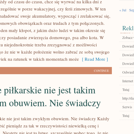
ażdy od czasu do czasu, chce się wyrwać na kilka dni z
czególnie w porze wakacyjnej, czy ferii zimowych. W ten
« Jul
Se
aładować swoje akumulatory, wypocząć i zrelaksować się,
omowych obowiązkach oraz trudach z tym połączonych.
Rekl
eden mały kłopot, z jakim dużo ludzi w takim okresie się
czy posiadanie zwierzęcia domowego, psa albo kota. W
Zobacz 
u niejednokrotnie trzeba zrezygnować z możliwości
Dowiedz
go że nie w każde położenie wolno zabrać ze sobą swojego
Dowiedz 
wiek na ratunek w takich momentach może
[ Read More ]
Dowiedz
CONTINUE
Odwiedź
Internet
piłkarskie nie jest takim
Tutaj
http://d
m obuwiem. Nie świadczy
Serwis
Tutaj
kie nie jest takim zwykłym obuwiem. Nie świadczy Każdy
ić pieniądz za tak w rzeczywistości niewielką cenę i
 Niestety nie jest to łatwe, szczególnie wobec tego, że nie