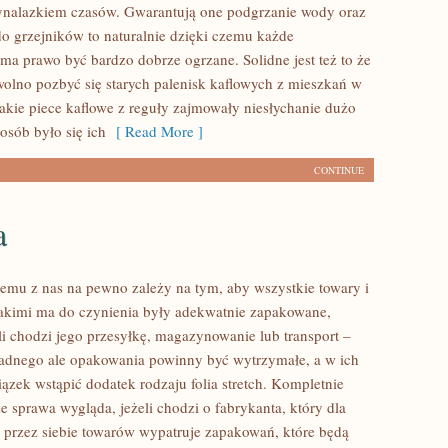
nalazkiem czasów. Gwarantują one podgrzanie wody oraz
do grzejników to naturalnie dzięki czemu każde
ma prawo być bardzo dobrze ogrzane. Solidne jest też to że
wolno pozbyć się starych palenisk kaflowych z mieszkań w
akie piece kaflowe z reguły zajmowały niesłychanie dużo
posób było się ich
[ Read More ]
CONTINUE
a
emu z nas na pewno zależy na tym, aby wszystkie towary i
jakimi ma do czynienia były adekwatnie zapakowane,
li chodzi jego przesyłkę, magazynowanie lub transport –
adnego ale opakowania powinny być wytrzymałe, a w ich
ązek wstąpić dodatek rodzaju folia stretch. Kompletnie
e sprawa wygląda, jeżeli chodzi o fabrykanta, który dla
przez siebie towarów wypatruje zapakowań, które będą