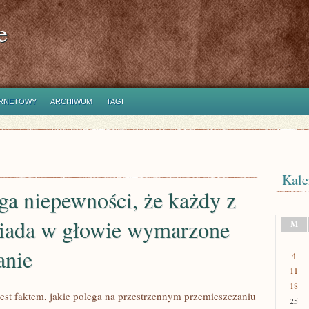
e
ERNETOWY
ARCHIWUM
TAGI
Kale
ga niepewności, że każdy z
siada w głowie wymarzone
M
anie
4
11
18
est faktem, jakie polega na przestrzennym przemieszczaniu
25