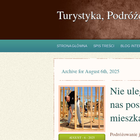
Turystyka, Podróż
STRONA GŁÓWNA
SPIS TREŚCI
BLOG INT
Archive for August 6th, 2025
Nie ule
nas po
mieszk
Podróżowanie j
AUGUST - 6 - 2025