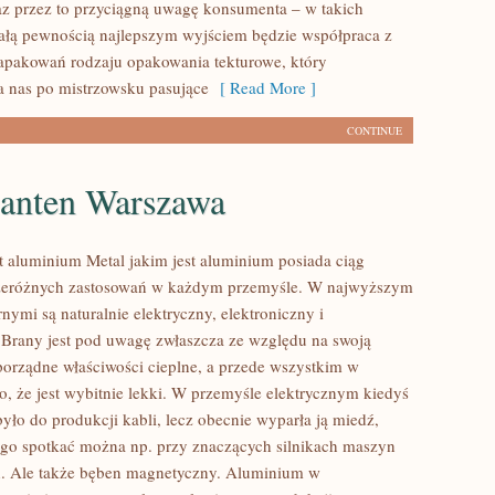
raz przez to przyciągną uwagę konsumenta – w takich
łą pewnością najlepszym wyjściem będzie współpraca z
apakowań rodzaju opakowania tekturowe, który
la nas po mistrzowsku pasujące
[ Read More ]
CONTINUE
 anten Warszawa
st aluminium Metal jakim jest aluminium posiada ciąg
zeróżnych zastosowań w każdym przemyśle. W najwyższym
nymi są naturalnie elektryczny, elektroniczny i
rany jest pod uwagę zwłaszcza ze względu na swoją
 porządne właściwości cieplne, a przede wszystkim w
o, że jest wybitnie lekki. W przemyśle elektrycznym kiedyś
yło do produkcji kabli, lecz obecnie wyparła ją miedź,
ego spotkać można np. przy znaczących silnikach maszyn
. Ale także bęben magnetyczny. Aluminium w