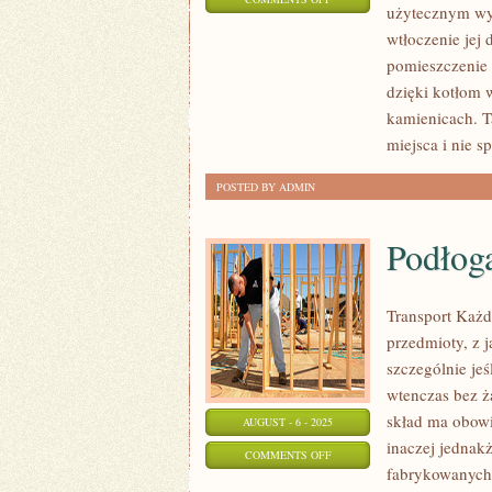
użytecznym wy
KONTENERY
wtłoczenie jej 
TO
pomieszczenie 
WSPANIAŁY
dzięki kotłom 
SPOSÓB
kamienicach. T
NA
miejsca i nie s
ZABEZPIECZENIE
POSTED BY ADMIN
TAKIEGO
TOWARU
Podłog
Transport Każd
przedmioty, z 
szczególnie jeś
wtenczas bez ż
skład ma obowi
AUGUST - 6 - 2025
inaczej jednakż
ON
COMMENTS OFF
fabrykowanych 
PODŁOGA