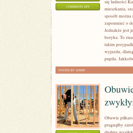
się ludności K
ON
COMMENTS OFF
mieszkania, sz
NIE
sposób można n
ULEGA
zapomnieć o d
NIEPEWNOŚCI,
Jednakże jest j
ŻE
boryka. To zna
KAŻDY
takim przypadk
wyjazdu, dlate
Z
pupila. Jakkol
NAS
POSIADA
POSTED BY ADMIN
W
GŁOWIE
Obuwie 
WYMARZONE
MIESZKANIE
zwykły
Obuwie piłkars
pragnąłby zarob
drobny wysiłek,