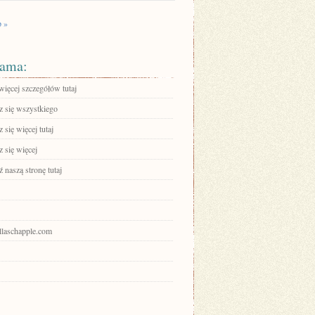
p »
ama:
więcej szczegółów tutaj
 się wszystkiego
się więcej tutaj
 się więcej
 naszą stronę tutaj
allaschapple.com