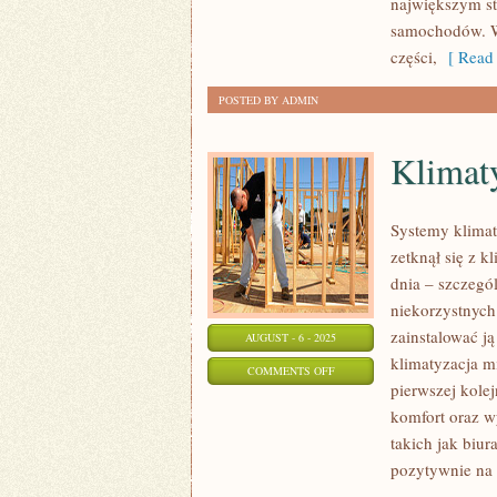
największym st
samochodów. Ws
części,
[ Read 
POSTED BY ADMIN
Klimat
Systemy klimat
zetknął się z k
dnia – szczegó
niekorzystnych
zainstalować j
AUGUST - 6 - 2025
klimatyzacja m
ON
COMMENTS OFF
pierwszej kole
KLIMATYZACJA
komfort oraz 
TYCHY
takich jak biur
pozytywnie na 