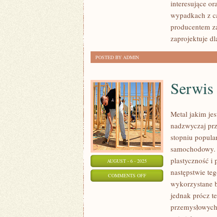
interesujące o
wypadkach z ca
producentem z
zaprojektuje d
POSTED BY ADMIN
Serwis
Metal jakim je
nadzwyczaj pr
stopniu popular
samochodowy. B
plastyczność i
AUGUST - 6 - 2025
następstwie teg
ON
COMMENTS OFF
wykorzystane b
SERWIS
jednak prócz t
ANTEN
przemysłowych
WARSZAWA