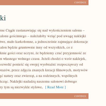
CONTINUE
ki
czne Ciągle zastanawiając się nad wykończeniem salonu –
salonu gościnnego – należałoby wziąć pod uwagę naklejki
łatwe, mało karkołomne, a jednocześnie zajmujące dekoracje
salon będzie gruntownie inny od wszystkich, co z
knie gości oraz uczyni, że będziemy czuć przyjemność ze
m własnego wolnego czasu. Jeżeli chodzi o wzór naklejek,
ozwolić ponieść się swojej wyobraźni: rozpocząwszy od
jobrazów, przez zdjęcia znanych kreacji filmowych, motywów
jęć natury oraz zwierząt, a na rodzinnych, wspólnych
ończąc. Naklejki nadadzą naszemu salonowi dobrego
rzy tym są niezwykle stylowe,
[ Read More ]
CONTINUE