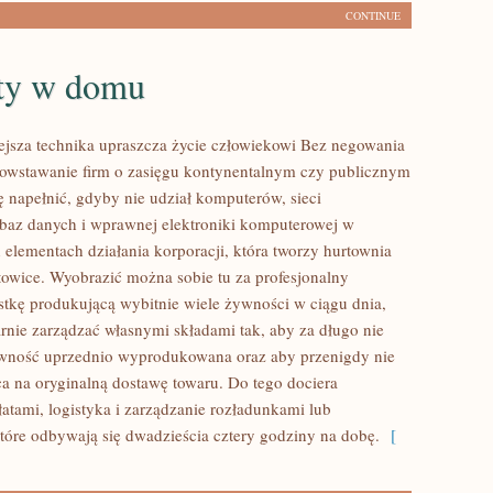
CONTINUE
ty w domu
jsza technika upraszcza życie człowiekowi Bez negowania
 powstawanie firm o zasięgu kontynentalnym czy publicznym
ę napełnić, gdyby nie udział komputerów, sieci
 baz danych i wprawnej elektroniki komputerowej w
 elementach działania korporacji, która tworzy hurtownia
towice. Wyobrazić można sobie tu za profesjonalny
stkę produkującą wybitnie wiele żywności w ciągu dnia,
rnie zarządzać własnymi składami tak, aby za długo nie
wność uprzednio wyprodukowana oraz aby przenigdy nie
ca na oryginalną dostawę towaru. Do tego dociera
łatami, logistyka i zarządzanie rozładunkami lub
tóre odbywają się dwadzieścia cztery godziny na dobę.
[