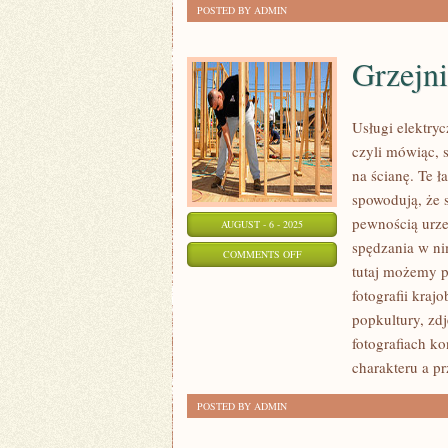
POSTED BY ADMIN
Grzejni
Usługi elektry
czyli mówiąc, 
na ścianę. Te 
spowodują, że 
pewnością urze
AUGUST - 6 - 2025
spędzania w ni
ON
COMMENTS OFF
tutaj możemy p
GRZEJNIKI
fotografii kra
popkultury, zd
fotografiach k
charakteru a p
POSTED BY ADMIN