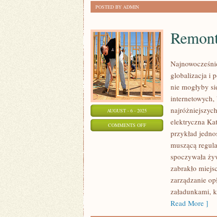
POSTED BY ADMIN
Remon
Najnowocześnie
globalizacja i
nie mogłyby si
internetowych,
najróżniejszych
AUGUST - 6 - 2025
elektryczna Ka
ON
COMMENTS OFF
przykład jedno
REMONTY
muszącą regula
W
spoczywała ży
DOMU
zabrakło miejs
zarządzanie op
załadunkami, k
Read More ]