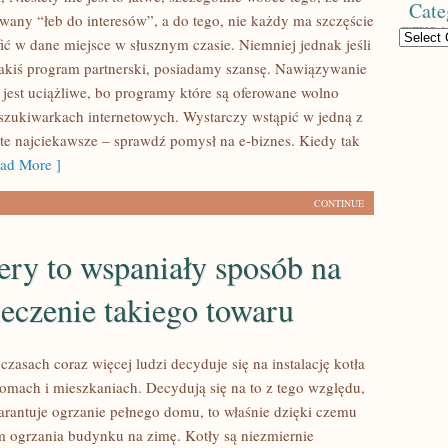
Cate
wany “łeb do interesów”, a do tego, nie każdy ma szczęście
Categories
fić w dane miejsce w słusznym czasie. Niemniej jednak jeśli
 jakiś program partnerski, posiadamy szansę. Nawiązywanie
 jest uciążliwe, bo programy które są oferowane wolno
zukiwarkach internetowych. Wystarczy wstąpić w jedną z
ć te najciekawsze – sprawdź pomysł na e-biznes. Kiedy tak
ad More ]
CONTINUE
ry to wspaniały sposób na
eczenie takiego towaru
czasach coraz więcej ludzi decyduje się na instalację kotła
mach i mieszkaniach. Decydują się na to z tego względu,
warantuje ogrzanie pełnego domu, to właśnie dzięki czemu
 ogrzania budynku na zimę. Kotły są niezmiernie