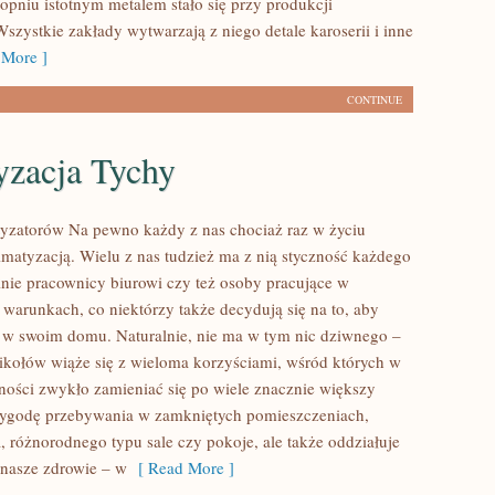
opniu istotnym metalem stało się przy produkcji
zystkie zakłady wytwarzają z niego detale karoserii i inne
More ]
CONTINUE
yzacja Tychy
yzatorów Na pewno każdy z nas chociaż raz w życiu
limatyzacją. Wielu z nas tudzież ma z nią styczność każdego
lnie pracownicy biurowi czy też osoby pracujące w
 warunkach, co niektórzy także decydują się na to, aby
ą w swoim domu. Naturalnie, nie ma w tym nic dziwnego –
ikołów wiąże się z wieloma korzyściami, wśród których w
jności zwykło zamieniać się po wiele znacznie większy
wygodę przebywania w zamkniętych pomieszczeniach,
a, różnorodnego typu sale czy pokoje, ale także oddziałuje
nasze zdrowie – w
[ Read More ]