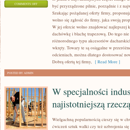
ON
COMMENTS OFF
być przyrządzone pilnie, porządnie i z naj
MIESZKAŃCY
Szukając pożądanej oferty firmy, proponu
CENIĄ
wolno się zgłosić do firmy, jaka swoją prop
SOBIE
W jej ofercie wolno znajdować najlepszej
NOWOCZESNE
dachówkę i blachę trapezową. Do tego nie
ROZWIĄZANIA
różnorodnego typu akcesoriów dacharskich
wkręty. Towary te są osiągalne w przeróżn
W
odcieniach, można dlatego dostosować no
BUDOWNICTWIE,
Dobrą ofertą tej firmy,
[ Read More ]
KTÓRE
ZEZWALAJĄ
POSTED BY ADMIN
ZAOSZCZĘDZIĆ
W specjalności indust
najistotniejszą rzecz
Wielgachną popularnością cieszy się w ch
ćwiczeń sztuk walki czy też uzbrojenia si