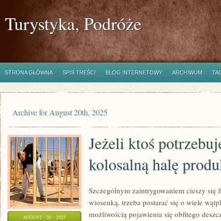
Turystyka, Podróże
STRONA GŁÓWNA
SPIS TREŚCI
BLOG INTERNETOWY
ARCHIWUM
TA
Archive for August 20th, 2025
Jeżeli ktoś potrzeb
kolosalną halę prod
Szczególnym zaintrygowaniem cieszy się f
wiosenką, trzeba postarać się o wiele wątp
możliwością pojawienia się obfitego deszc
AUGUST - 20 - 2025