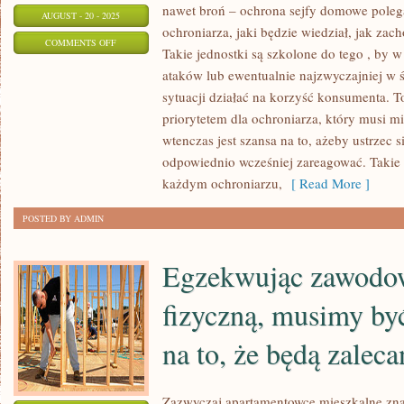
nawet broń – ochrona sejfy domowe polega
AUGUST - 20 - 2025
ochroniarza, jaki będzie wiedział, jak zac
ON
COMMENTS OFF
Takie jednostki są szkolone do tego , by w
W
ataków lub ewentualnie najzwyczajniej w 
SPECJALNOŚCI
sytuacji działać na korzyść konsumenta. T
INDUSTRIALNEJ,
priorytetem dla ochroniarza, który musi m
NAJISTOTNIEJSZĄ
wtenczas jest szansa na to, ażeby ustrzec 
RZECZĄ
odpowiednio wcześniej zareagować. Taki
JEST
każdym ochroniarzu,
[ Read More ]
MIEJSCE
POSTED BY ADMIN
Egzekwując zawodo
fizyczną, musimy by
na to, że będą zaleca
Zazwyczaj apartamentowce mieszkalne zna