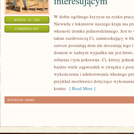
interesującym
W dobie ogólnego kryzysu na rynku pracy
AUGUST - 20 - 2025
Niewielu z lokatorów naszego kraju ma pr
ON
COMMENTS OFF
własność domku jednorodzinnego. Jest to 
W
takim zazdroszczą Ci, zamieszkujący w blo
DOBIE
zawsze posiadają dom nie doceniają tego i
ZBIOROWEGO
domem w żadnym wypadku nie jest łatwo, 
KRYZYSU
robienia i tym pokrewne. Ci, którzy jednak
NA
bardzo wiele zagwozdek w związku z post
wykończenia i udekorowania własnego prz
RYNKU
przykład możliwości dotyczące wykonani
PRACY,
koniec
[ Read More ]
PRZEDE
WSZYSTKIM
POSTED BY ADMIN
INTERESUJĄCYM