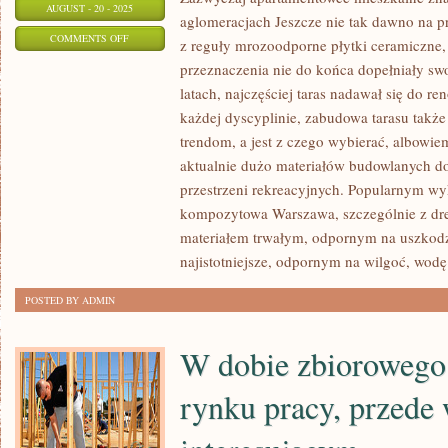
AUGUST - 20 - 2025
aglomeracjach Jeszcze nie tak dawno na 
ON
COMMENTS OFF
z reguły mrozoodporne płytki ceramiczne,
EGZEKWUJĄC
przeznaczenia nie do końca dopełniały swo
ZAWODOWO
latach, najczęściej taras nadawał się do re
PRACĘ
każdej dyscyplinie, zabudowa tarasu takż
FIZYCZNĄ,
trendom, a jest z czego wybierać, albowie
MUSIMY
aktualnie dużo materiałów budowlanych d
przestrzeni rekreacyjnych. Popularnym wy
BYĆ
kompozytowa Warszawa, szczególnie z dre
PRZYGOTOWANI
materiałem trwałym, odpornym na uszkodz
NA
najistotniejsze, odpornym na wilgoć, wodę
TO,
ŻE
POSTED BY ADMIN
BĘDĄ
ZALECANE
W dobie zbiorowego
rynku pracy, przede