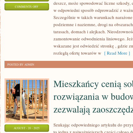
deszcz, może spowodować liczne szkody, d
ON
COMMENTS OFF
w odpowiedni sposób odprowadzić z ważny
JEŻELI
Szczególnie w takich warunkach narażone
KTOŚ
podziemne i naziemne, drogi na obszarach 
POTRZEBUJE
tarasach, domach i alejkach. Nieodzowności
POBUDOWAĆ
zamontowanie odwodnienia liniowego. Jeżel
KOLOSALNĄ
wskazane jest odwiedzić stronkę , gdzie z
HALĘ
rozległą ofertę towarów w
[ Read More ]
PRODUKCYJNĄ
POSTED BY ADMIN
Mieszkańcy cenią so
rozwiązania w budow
zezwalają zaoszczęd
Szukając odpowiedniego artykułu do przy
AUGUST - 20 - 2025
to jedna z najważniejszych części całego d