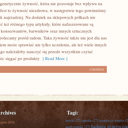
enetycznie żywność, która nie pozostaje bez wpływu na
 Jest to żywność niezdrowa, w następstwie tego powinniśmy
jak najrzadziej. Na dodatek na sklepowych półkach nie
ć też różnego typu artykuły, które nafaszerowane są
ą konserwantów, barwników oraz innych sztucznych
olecamy poród radom. Taka żywność także nie jest dla nas
em może sprawiać nie tylko uczulenia, ale też wiele innych
ego należałoby nauczyć się przede wszystkim czytać
móc sięgać po produkty
[ Read More ]
CONTINUE
rchives
Tagi:
antyki
(27)
apteka
(27)
aranżacja wnętrz
(2
ugust 2026
badania genetyczn
asertywność
(27)