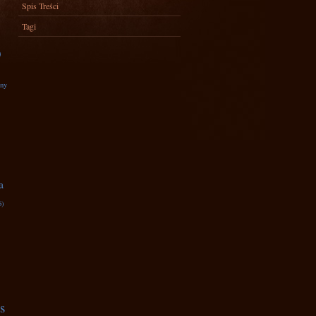
Spis Treści
Tagi
)
zny
a
6)
s