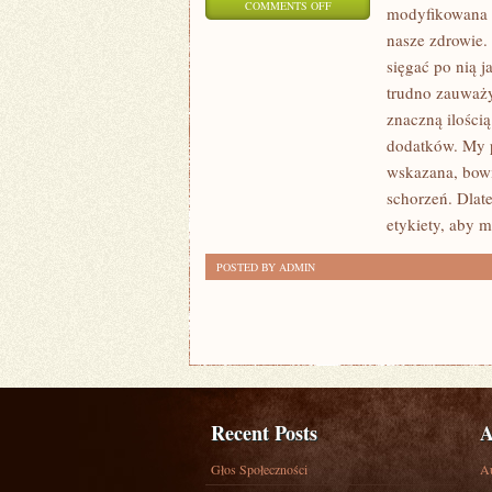
ON
COMMENTS OFF
modyfikowana g
JEST
nasze zdrowie.
TO
sięgać po nią 
STOSUNKOWO
trudno zauważy
PIONIERSKA
znaczną ilości
DYSCYPLINA,
dodatków. My p
wskazana, bowi
JAKA
schorzeń. Dlat
ŚWIECI
etykiety, aby 
TRIUMFY
DOPIERO
POSTED BY ADMIN
OD
KILKUNASTU
LAT
Recent Posts
A
Głos Społeczności
A