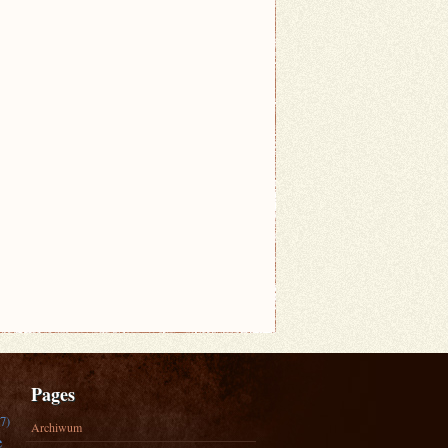
Pages
7)
Archiwum
e