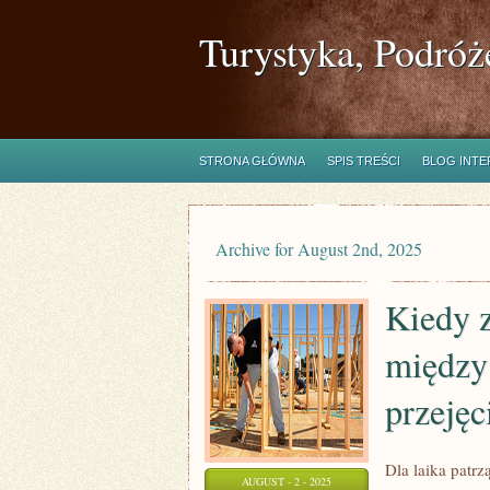
Turystyka, Podróż
STRONA GŁÓWNA
SPIS TREŚCI
BLOG INT
Archive for August 2nd, 2025
Kiedy z
między 
przejęc
Dla laika patr
AUGUST - 2 - 2025