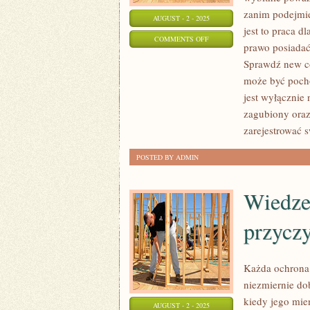
zanim podejmie
AUGUST - 2 - 2025
jest to praca d
ON
COMMENTS OFF
prawo posiadać
OSOBISTA
Sprawdź new c
FIRMA
może być pocho
JEST
jest wyłącznie
NADZWYCZAJ
zagubiony oraz
NALEŻYTY
zarejestrować 
POSTED BY ADMIN
Wiedzen
przycz
Każda ochrona 
niezmiernie do
kiedy jego mien
AUGUST - 2 - 2025