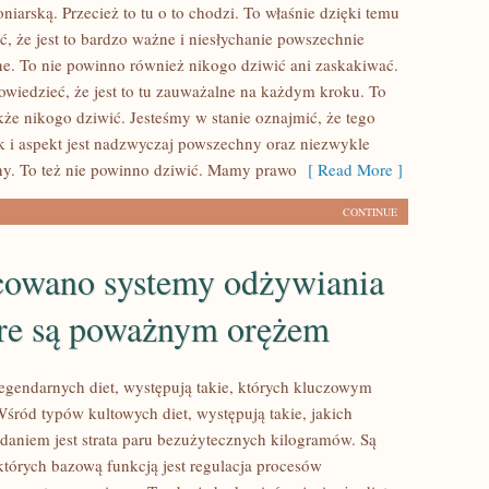
niarską. Przecież to tu o to chodzi. To właśnie dzięki temu
, że jest to bardzo ważne i niesłychanie powszechnie
. To nie powinno również nikogo dziwić ani zaskakiwać.
iedzieć, że jest to tu zauważalne na każdym kroku. To
kże nikogo dziwić. Jesteśmy w stanie oznajmić, że tego
k i aspekt jest nadzwyczaj powszechny oraz niezwykle
ny. To też nie powinno dziwić. Mamy prawo
[ Read More ]
CONTINUE
owano systemy odżywiania
tóre są poważnym orężem
egendarnych diet, występują takie, których kluczowym
Wśród typów kultowych diet, występują takie, jakich
aniem jest strata paru bezużytecznych kilogramów. Są
 których bazową funkcją jest regulacja procesów