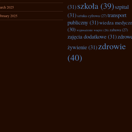
szkoła
(39)
(31)
szpital
arch 2025
(31)
transport
bruary 2025
sztuka cyfrowa
(27)
publiczny
(31)
wiedza medycz
(30)
zabawa
(27)
wyposażenie wnętrz
(26)
zajęcia dodatkowe
(31)
zdrow
zdrowie
żywienie
(31)
(40)