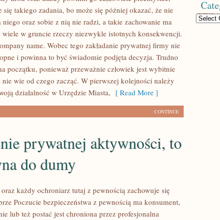
Cate
 się takiego zadania, bo może się później okazać, że nie
Categories
la niego oraz sobie z nią nie radzi, a takie zachowanie ma
 wiele w gruncie rzeczy niezwykle istotnych konsekwencji.
ompany name. Wobec tego zakładanie prywatnej firmy nie
pne i powinna to być świadomie podjęta decyzja. Trudno
 na początku, ponieważ przeważnie człowiek jest wybitnie
 nie wie od czego zacząć. W pierwszej kolejności należy
swoją działalność w Urzędzie Miasta,
[ Read More ]
CONTINUE
ie prywatnej aktywności, to
yna do dumy
oraz każdy ochroniarz tutaj z pewnością zachowuje się
brze Poczucie bezpieczeństwa z pewnością ma konsument,
ie lub też postać jest chroniona przez profesjonalna