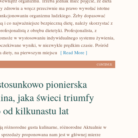
ewnątrz organizmu. Trzeba jednak mieć pojęcie, że dieta
ży zdrowiu a wręcz przeciwnie ma prawo wywołać istotne
funkcjonowaniu organizmu ludzkiego. Żeby dopasować
ną i co najważniejsze bezpieczną dietę, należy skorzystać z
rofesjonalistą z obrębu dietetyki. Profesjonalista, z
omoże w wystosowaniu indywidualnego systemu żywienia,
 oczekiwane wyniki, w niezwykle prędkim czasie. Pośród
ia diety, na pierwszym miejscu
[ Read More ]
CONTINUE
 stosunkowo pionierska
ina, jaka świeci triumfy
 od kilkunastu lat
ją różnorodne gusta kulinarne, różnorodne Aktualnie w
 sprzedaży proponowana nam jest w głównej mierze