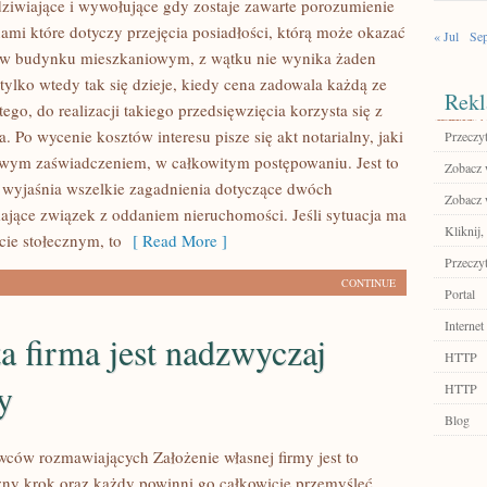
ziwiające i wywołujące gdy zostaje zawarte porozumienie
ami które dotyczy przejęcia posiadłości, którą może okazać
« Jul
Se
e w budynku mieszkaniowym, z wątku nie wynika żaden
tylko wtedy tak się dzieje, kiedy cena zadowala każdą ze
Rekl
ego, do realizacji takiego przedsięwzięcia korzysta się z
a. Po wycenie kosztów interesu pisze się akt notarialny, jaki
Przeczyt
zowym zaświadczeniem, w całkowitym postępowaniu. Jest to
Zobacz w
 wyjaśnia wszelkie zagadnienia dotyczące dwóch
Zobacz 
ające związek z oddaniem nieruchomości. Jeśli sytuacja ma
Kliknij,
cie stołecznym, to
[ Read More ]
Przeczyt
CONTINUE
Portal
Internet
a firma jest nadzwyczaj
HTTP
y
HTTP
Blog
ców rozmawiających Założenie własnej firmy jest to
ny krok oraz każdy powinni go całkowicie przemyśleć,