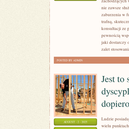
zachodzących w
WYPRACOWANO
nie zawsze słu
SYSTEMY
zaburzenia w 
ODŻYWIANIA
trafną, skutecz
SIĘ,
konsultacji ze p
KTÓRE
pewnością wsp
SĄ
jaki dostarczy
POWAŻNYM
zalet stosowan
ORĘŻEM
POSTED BY ADMIN
Jest to
dyscypl
dopiero
Ludzie posiada
AUGUST - 2 - 2025
wielu punktach