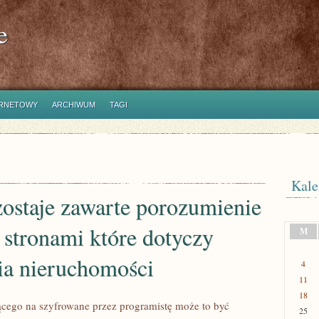
e
ERNETOWY
ARCHIWUM
TAGI
Kale
ostaje zawarte porozumienie
stronami które dotyczy
M
ia nieruchomości
4
11
18
zącego na szyfrowane przez programistę może to być
25