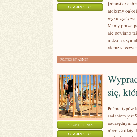
jednostkę ochro
ON
COMMENTS OFF
możemy ogłosić
WIEDZENIE
wykorzystywane
PRYWATNEJ
Mamy prawo pow
AKTYWNOŚCI,
nie powinno ta
TO
rodzaju czynni
PRZYCZYNA
nieraz stosowa
DO
POSTED BY ADMIN
DUMY
Wyprac
się, k
Pośród typów l
zadaniem jest 
nadrzędnym zad
AUGUST - 2 - 2025
również diety,
ON
COMMENTS OFF