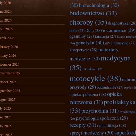
ly 2026
(30)
biotechnologia
(30)
budownictwo
(33)
ne 2026
choroby
(35)
ay 2026
diagnostyka
(28
ril 2026
e-commerce
(29)
Dom
(28)
dieta
(27)
egzaminy
(28)
farmacja
(27)
fitness medyc
arch 2026
genetyka
(30)
gry edukacyjne
(27)
(26)
bruary 2026
materiały
korepetycje
(28)
nuary 2026
medycyna
medyczne
(30)
ecember 2025
(35)
mieszkanie
(26)
ovember 2025
motocykle
(38)
ochron
tober 2025
przyrody
(29)
odchudzanie
(27)
ogród
(2
ptember 2025
opieka
opieka społeczna
(28)
ugust 2025
profilaktyka
zdrowotna
(31)
ly 2025
(33)
przychodnia
(31)
psychologia
ne 2025
psychologia społeczna
(29)
(26)
recepty
(31)
rehabilitacja
(28)
ay 2025
superfood
sprzęt medyczny
(30)
ril 2025