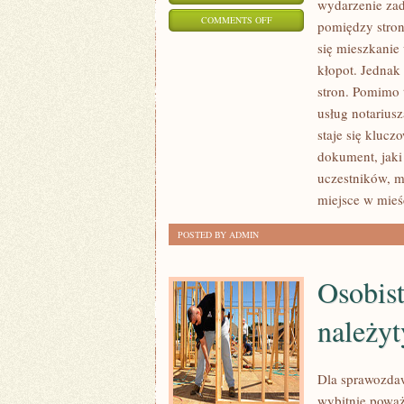
wydarzenie zad
ON
COMMENTS OFF
pomiędzy stron
KIEDY
się mieszkani
ZOSTAJE
kłopot. Jednak 
ZAWARTE
stron. Pomimo t
POROZUMIENIE
usług notariusz
MIĘDZY
staje się kluc
dokument, jaki
STRONAMI
uczestników, m
KTÓRE
miejsce w mieś
DOTYCZY
PRZEJĘCIA
POSTED BY ADMIN
NIERUCHOMOŚCI
Osobist
należyt
Dla sprawozdaw
wybitnie poważ