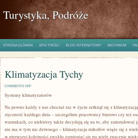
Turystyka, Podróże
STRONA GŁÓWNA
SPIS TREŚCI
BLOG INTERNETOWY
ARCHIWUM
TA
Klimatyzacja Tychy
ON
COMMENTS OFF
KLIMATYZACJA
Systemy klimatyzatorów
TYCHY
Na pewno każdy z nas chociaż raz w życiu zetknął się z klimatyzacją
styczność każdego dnia – szczególnie pracownicy biurowi czy też o
warunkach, co niektórzy także decydują się na to, aby zainstalować
nie ma w tym nic dziwnego – klimatyzacja mikołów wiąże się z wie
w pierwszej kolejności zwykło zamieniać się po wiele znacznie wię