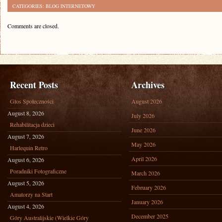
CATEGORIES:
BLOG INTERNETOWY
Comments are closed.
Recent Posts
Archives
Głos Społeczności
August 2026
August 8, 2026
July 2026
Rehabilitacja dzieci
June 2026
August 7, 2026
May 2026
Harlequin Retro
April 2026
August 6, 2026
Poradniki Fotograficzne
March 2026
August 5, 2026
February 2026
Amatorzy na Start
January 2026
August 4, 2026
December 2025
Góry Australijskie (Wielkie Góry