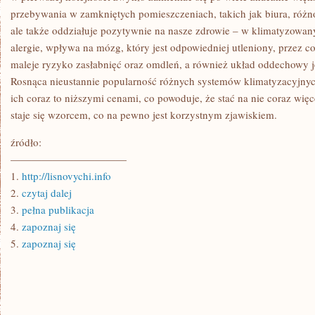
przebywania w zamkniętych pomieszczeniach, takich jak biura, różn
ale także oddziałuje pozytywnie na nasze zdrowie – w klimatyzowany
alergie, wpływa na mózg, który jest odpowiedniej utleniony, przez co
maleje ryzyko zasłabnięć oraz omdleń, a również układ oddechowy j
Rosnąca nieustannie popularność różnych systemów klimatyzacyjnyc
ich coraz to niższymi cenami, co powoduje, że stać na nie coraz więc
staje się wzorcem, co na pewno jest korzystnym zjawiskiem.
źródło:
———————————
1.
http://lisnovychi.info
2.
czytaj dalej
3.
pełna publikacja
4.
zapoznaj się
5.
zapoznaj się