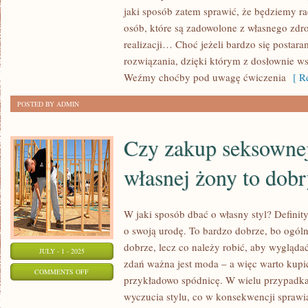
CO
jaki sposób zatem sprawić, że będziemy rac
ROBIĆ,
osób, które są zadowolone z własnego zdro
ABY
realizacji… Choć jeżeli bardzo się postara
NARESZCIE
rozwiązania, dzięki którym z dosłownie w
BYĆ
Weźmy choćby pod uwagę ćwiczenia
[ Re
ZDROWYM
POSTED BY ADMIN
CZŁOWIEKIEM?
Czy zakup seksownej
własnej żony to dob
W jaki sposób dbać o własny styl? Defini
o swoją urodę. To bardzo dobrze, bo ogól
dobrze, lecz co należy robić, aby wygląda
JULY - 1 - 2025
zdań ważna jest moda – a więc warto kupić
ON
COMMENTS OFF
przykładowo spódnicę. W wielu przypadka
CZY
wyczucia stylu, co w konsekwencji sprawi
ZAKUP