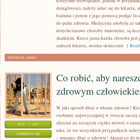
korzystne rozwiązanie, jednak w przypad
MEDYCYNY
dolegliwości, należy udać się do lekarza,
UMOŻLIWIA
badania i potem z jego pomocą podjąć lecz
SKUTECZNIE
do pełni zdrowia. Medycyna zdobyła aż ta
dotychczasowe choroby śmiertelne, są le
LECZYĆ
skutkiem. Rzecz jasna każda choroba jest 
WSZELKIE
zaleceń lekarza, można skutecznie
[ Read
CHOROBY
POSTED BY ADMIN
Co robić, aby naresz
zdrowym człowieki
W jaki sposób dbać o własne zdrowie? Ki
osobami, najzwyczajniej w świecie raczej
chociaż na szczęście ciężko mówić o zasad
JULY - 1 - 2025
taka, że we wszystkich przypadkach należ
ON
COMMENTS OFF
– musimy dbać o zdrowie! Akurat co do te