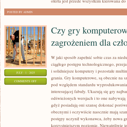
oferta jest przede wszystkim kierowana do
POSTED BY ADMIN
Czy gry komputerow
zagrożeniem dla czł
W jaki sposób zapełnić sobie czas za nie
ciągłego postępu technologicznego, przej
i solidniejsze komputery i pozostałe multim
JULY - 1 - 2025
grania. Gry komputerowe, są obecnie na s
ON
COMMENTS OFF
pod względem standardu wyprodukowania, g
CZY
interesującej fabuły. Ukazują się gry najb
GRY
odświeżonych wersjach i to one nabywają 
KOMPUTEROWE
gdyż posiadają oni szansę dokonać porówn
SĄ
obecnymi i oczywiście naocznie mają szans
ZAGROŻENIEM
postępy uczynił wykonawca, żeby nowa gra
DLA
korzystniejszym poziomie. Niewątpliwie je