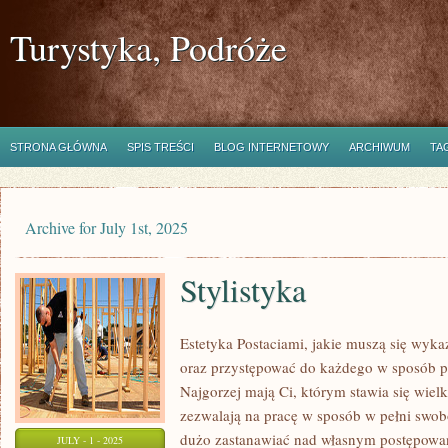
Turystyka, Podróże
STRONA GŁÓWNA
SPIS TREŚCI
BLOG INTERNETOWY
ARCHIWUM
TA
Archive for July 1st, 2025
Stylistyka
Estetyka Postaciami, jakie muszą się wyk
oraz przystępować do każdego w sposób pe
Najgorzej mają Ci, którym stawia się wiel
zezwalają na pracę w sposób w pełni swob
dużo zastanawiać nad własnym postępowan
JULY - 1 - 2025