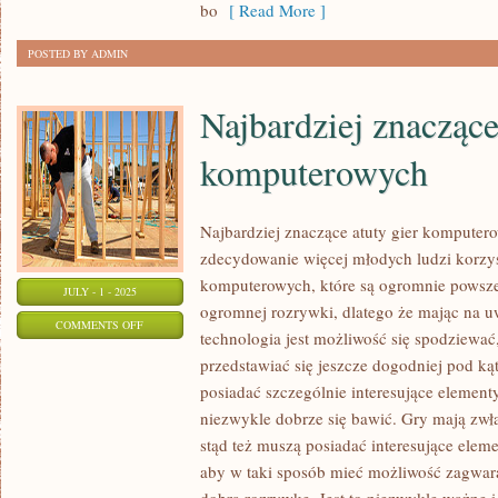
bo
[ Read More ]
POSTED BY ADMIN
Najbardziej znaczące
komputerowych
Najbardziej znaczące atuty gier kompute
zdecydowanie więcej młodych ludzi korzys
komputerowych, które są ogromnie powsze
JULY - 1 - 2025
ogromnej rozrywki, dlatego że mając na uwa
ON
COMMENTS OFF
technologia jest możliwość się spodziewać
NAJBARDZIEJ
przedstawiać się jeszcze dogodniej pod ką
ZNACZĄCE
posiadać szczególnie interesujące elementy
ATUTY
niezwykle dobrze się bawić. Gry mają zwła
GIEREK
stąd też muszą posiadać interesujące elemen
KOMPUTEROWYCH
aby w taki sposób mieć możliwość zagwar