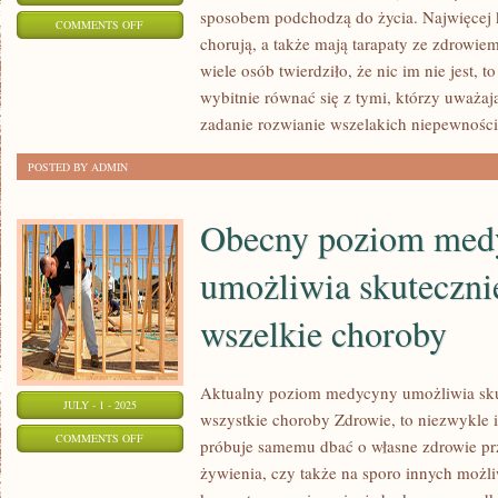
sposobem podchodzą do życia. Najwięcej k
ON
COMMENTS OFF
chorują, a także mają tarapaty ze zdrowie
STYLISTYKA
wiele osób twierdziło, że nic im nie jest, 
wybitnie równać się z tymi, którzy uważaj
zadanie rozwianie wszelakich niepewności,
POSTED BY ADMIN
Obecny poziom med
umożliwia skuteczni
wszelkie choroby
Aktualny poziom medycyny umożliwia sku
JULY - 1 - 2025
wszystkie choroby Zdrowie, to niezwykle i
ON
COMMENTS OFF
próbuje samemu dbać o własne zdrowie prz
OBECNY
żywienia, czy także na sporo innych możliw
POZIOM