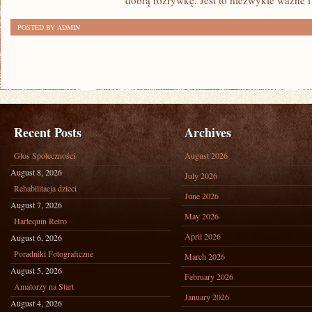
dobrą rozrywkę. Jest to niezwykle ważne i
POSTED BY ADMIN
Recent Posts
Archives
Głos Społeczności
August 2026
August 8, 2026
July 2026
Rehabilitacja dzieci
June 2026
August 7, 2026
May 2026
Harlequin Retro
April 2026
August 6, 2026
Poradniki Fotograficzne
March 2026
August 5, 2026
February 2026
Amatorzy na Start
January 2026
August 4, 2026