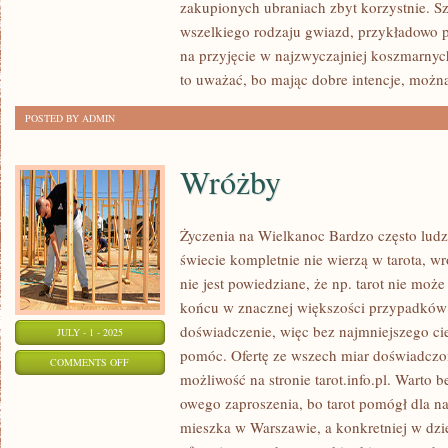
zakupionych ubraniach zbyt korzystnie. S
SEKSOWNEJ
wszelkiego rodzaju gwiazd, przykładowo p
BIELIZNY
na przyjęcie w najzwyczajniej koszmarny
DLA
to uważać, bo mając dobre intencje, możn
WŁASNEJ
POSTED BY ADMIN
ŻONY
TO
Wróżby
DOBRY
POMYSŁ?
Życzenia na Wielkanoc Bardzo często ludz
świecie kompletnie nie wierzą w tarota, wr
nie jest powiedziane, że np. tarot nie mo
końcu w znacznej większości przypadków je
doświadczenie, więc bez najmniejszego ci
JULY - 1 - 2025
pomóc. Ofertę ze wszech miar doświadczo
ON
COMMENTS OFF
możliwość na stronie tarot.info.pl. Warto 
WRÓŻBY
owego zaproszenia, bo tarot pomógł dla na
mieszka w Warszawie, a konkretniej w dzi