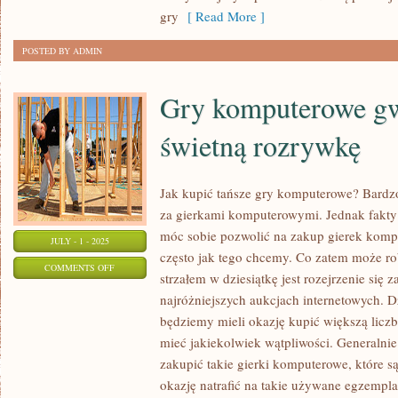
CZŁOWIEKA?
gry
[ Read More ]
POSTED BY ADMIN
Gry komputerowe gw
świetną rozrywkę
Jak kupić tańsze gry komputerowe? Bardz
za gierkami komputerowymi. Jednak fakty są
móc sobie pozwolić na zakup gierek komp
JULY - 1 - 2025
często jak tego chcemy. Co zatem może ro
ON
COMMENTS OFF
strzałem w dziesiątkę jest rozejrzenie si
GRY
najróżniejszych aukcjach internetowych. D
KOMPUTEROWE
będziemy mieli okazję kupić większą liczb
GWARANTUJĄ
mieć jakiekolwiek wątpliwości. Generaln
ŚWIETNĄ
zakupić takie gierki komputerowe, które s
ROZRYWKĘ
okazję natrafić na takie używane egzempla