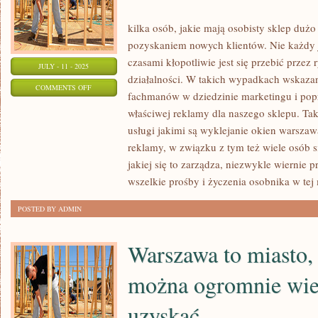
kilka osób, jakie mają osobisty sklep duż
pozyskaniem nowych klientów. Nie każdy 
czasami kłopotliwie jest się przebić przez 
JULY - 11 - 2025
działalności. W takich wypadkach wskazane
ON
COMMENTS OFF
fachmanów w dziedzinie marketingu i popr
FIRMY
właściwej reklamy dla naszego sklepu. Tak
MARKETINGOWE
usługi jakimi są wyklejanie okien warszaw
MAJĄ
reklamy, w związku z tym też wiele osób s
DUŻO
jakiej się to zarządza, niezwykle wiernie
DO
wszelkie prośby i życzenia osobnika w tej
ZAOFEROWANIA
POSTED BY ADMIN
SWOIM
ODBIORCOM
Warszawa to miasto,
można ogromnie wie
uzyskać