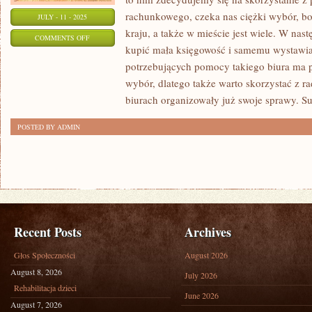
rachunkowego, czeka nas ciężki wybór, b
JULY - 11 - 2025
kraju, a także w mieście jest wiele. W nas
ON
COMMENTS OFF
kupić mała księgowość i samemu wystawiać
SELEKCJONUJĄC
potrzebujących pomocy takiego biura ma 
BIURO
wybór, dlatego także warto skorzystać z r
RACHUNKOWE
biurach organizowały już swoje sprawy. Su
POSTED BY ADMIN
Recent Posts
Archives
Głos Społeczności
August 2026
August 8, 2026
July 2026
Rehabilitacja dzieci
June 2026
August 7, 2026