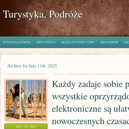
Turystyka, Podróże
STRONA GŁÓWNA
SPIS TREŚCI
BLOG INTERNETOWY
ARCHIWUM
TA
Archive for July 11th, 2025
Każdy zadaje sobie p
wszystkie oprzyrząd
elektroniczne są uł
nowoczesnych czasa
JULY - 11 - 2025