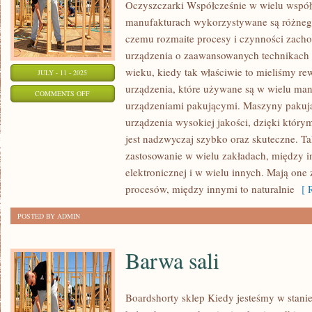
Oczyszczarki Współcześnie w wielu współ
manufakturach wykorzystywane są różnego
czemu rozmaite procesy i czynności zacho
urządzenia o zaawansowanych technikach
wieku, kiedy tak właściwie to mieliśmy r
JULY - 11 - 2025
urządzenia, które używane są w wielu man
ON
COMMENTS OFF
urządzeniami pakującymi. Maszyny pakują
OCZYSZCZARKI
urządzenia wysokiej jakości, dzięki któr
WIRNIKOWE
jest nadzwyczaj szybko oraz skuteczne. T
zastosowanie w wielu zakładach, między i
elektronicznej i w wielu innych. Mają on
procesów, między innymi to naturalnie
[ R
POSTED BY ADMIN
Barwa sali
Boardshorty sklep Kiedy jesteśmy w stanie