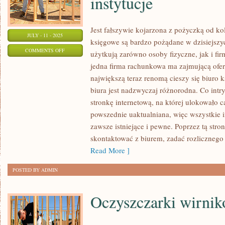
instytucje
Jest fałszywie kojarzona z pożyczką od ko
JULY - 11 - 2025
księgowe są bardzo pożądane w dzisiejszyc
ON
COMMENTS OFF
użytkują zarówno osoby fizyczne, jak i fi
TO
jedna firma rachunkowa ma zajmującą ofert
NA
największą teraz renomą cieszy się biuro 
PEWNO
biura jest nadzwyczaj różnorodna. Co intr
Z
stronkę internetową, na której ulokowało c
NAJPOPULARNIEJSZYCH
powszednie uaktualniana, więc wszystkie in
zawsze istniejące i pewne. Poprzez tą stro
POŻYCZEK
skontaktować z biurem, zadać rozlicznego t
UŻYCZANYCH
Read More ]
PRZEZ
INSTYTUCJE
POSTED BY ADMIN
Oczyszczarki wirni