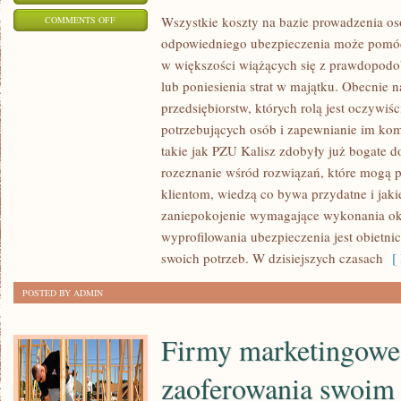
ON
Wszystkie koszty na bazie prowadzenia oso
COMMENTS OFF
odpowiedniego ubezpieczenia może pomóc
KAŻDY
w większości wiążących się z prawdopodob
ZADAJE
lub poniesienia strat w majątku. Obecnie 
SOBIE
przedsiębiorstw, których rolą jest oczywiś
PYTANIE
potrzebujących osób i zapewnianie im ko
CZY
takie jak PZU Kalisz zdobyły już bogate d
WSZYSTKIE
rozeznanie wśród rozwiązań, które mogą
OPRZYRZĄDOWANIA
klientom, wiedzą co bywa przydatne i jaki
ELEKTRONICZNE
zaniepokojenie wymagające wykonania ok
SĄ
wyprofilowania ubezpieczenia jest obietni
UŁATWIENIEM
swoich potrzeb. W dzisiejszych czasach
[ 
W
NOWOCZESNYCH
POSTED BY ADMIN
CZASACH
Firmy marketingowe
zaoferowania swoim