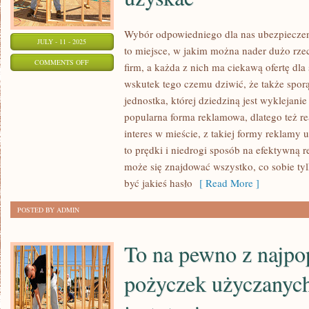
Wybór odpowiedniego dla nas ubezpieczen
JULY - 11 - 2025
to miejsce, w jakim można nader dużo rzec
ON
COMMENTS OFF
firm, a każda z nich ma ciekawą ofertę dla
WARSZAWA
wskutek tego czemu dziwić, że także sporą
TO
jednostka, której dziedziną jest wyklejan
MIASTO,
popularna forma reklamowa, dlatego też re
W
interes w mieście, z takiej formy reklamy 
KTÓRYM
to prędki i niedrogi sposób na efektywną r
może się znajdować wszystko, co sobie tyl
MOŻNA
być jakieś hasło
[ Read More ]
OGROMNIE
WIELE
POSTED BY ADMIN
RZECZY
UZYSKAĆ
To na pewno z najpo
pożyczek użyczanych