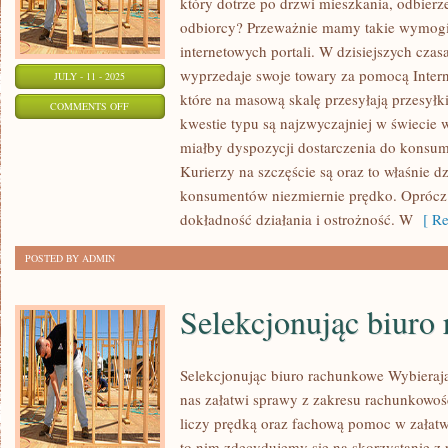
który dotrze po drzwi mieszkania, odbierz
odbiorcy? Przeważnie mamy takie wymogi
internetowych portali. W dzisiejszych cza
wyprzedaje swoje towary za pomocą Intern
JULY - 11 - 2025
które na masową skalę przesyłają przesyłk
ON
COMMENTS OFF
kwestie typu są najzwyczajniej w świecie
BARWA
miałby dyspozycji dostarczenia do konsu
SALI
Kurierzy na szczęście są oraz to właśnie d
konsumentów niezmiernie prędko. Oprócz 
dokładność działania i ostrożność. W
[ Re
POSTED BY ADMIN
Selekcjonując biuro
Selekcjonując biuro rachunkowe Wybierają
nas załatwi sprawy z zakresu rachunkowośc
liczy prędką oraz fachową pomoc w załat
to nim zdecydujemy się na skorzystanie z