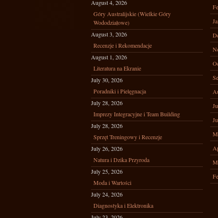
August 4, 2026
Fe
Góry Australijskie (Wielkie Góry
Ja
Wododziałowe)
August 3, 2026
D
Recenzje i Rekomendacje
N
August 1, 2026
Oc
Literatura na Ekranie
Se
July 30, 2026
Poradniki i Pielęgnacja
A
July 28, 2026
Ju
Imprezy Integracyjne i Team Building
Ju
July 28, 2026
M
Sprzęt Treningowy i Recenzje
Ap
July 26, 2026
Natura i Dzika Przyroda
M
July 25, 2026
Fe
Moda i Wartości
July 24, 2026
Diagnostyka i Elektronika
July 23, 2026