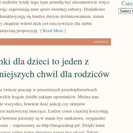
e niektóre tytuły tego typu potrafią być niesamowicie wręcz
Cate
więc zapewniają nam sporo świetnej zabawy. Dodatkowo
Categories
harakteryzują się bardzo dużym zróżnicowaniem, zatem
y znajdzie wśród nich coś rzeczywiście dla siebie
tastyczną propozycją
[ Read More ]
CONTINUE
ki dla dzieci to jeden z
niejszych chwil dla rodziców
na świecie pracuje w przeróżnych przedsiębiorstwach
ezwykle bogate źródło zakupu upominków. Można tam
ie wszystko, bowiem ilość aukcji czy sklepów
est nadzwyczaj znacząca. Ludzie coraz częściej korzystają
ci bowiem prezenty są w stanie być unikatowe, oryginalne
szne – zapraszamy na http://megazakup.pl/. Dzięki temu
wać siebie jeden drugiego nawet bez okazji. Takim