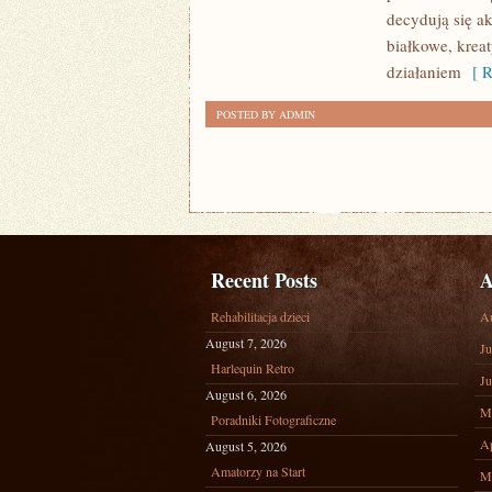
DIETĘ
decydują się a
NIE
białkowe, kre
JEST
działaniem
[ R
ZAWIŁE
POSTED BY ADMIN
Recent Posts
A
Rehabilitacja dzieci
A
August 7, 2026
Ju
Harlequin Retro
Ju
August 6, 2026
M
Poradniki Fotograficzne
Ap
August 5, 2026
Amatorzy na Start
M