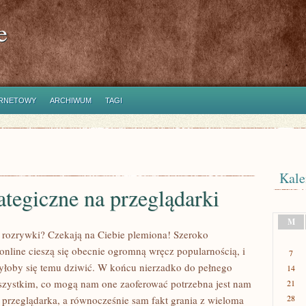
e
ERNETOWY
ARCHIWUM
TAGI
Kale
ategiczne na przeglądarki
M
 rozrywki? Czekają na Ciebie plemiona! Szeroko
online cieszą się obecnie ogromną wręcz popularnością, i
7
byłoby się temu dziwić. W końcu nierzadko do pełnego
14
wszystkim, co mogą nam one zaoferować potrzebna jest nam
21
28
 przeglądarka, a równocześnie sam fakt grania z wieloma