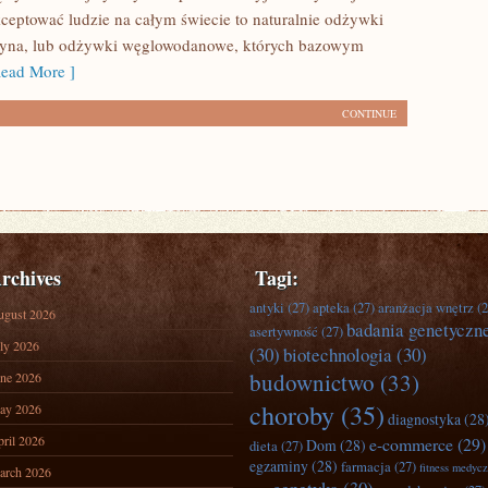
kceptować ludzie na całym świecie to naturalnie odżywki
atyna, lub odżywki węglowodanowe, których bazowym
ead More ]
CONTINUE
rchives
Tagi:
antyki
(27)
apteka
(27)
aranżacja wnętrz
(2
ugust 2026
badania genetyczn
asertywność
(27)
ly 2026
(30)
biotechnologia
(30)
budownictwo
(33)
ne 2026
choroby
(35)
ay 2026
diagnostyka
(28
ril 2026
e-commerce
(29)
Dom
(28)
dieta
(27)
egzaminy
(28)
farmacja
(27)
fitness medyc
arch 2026