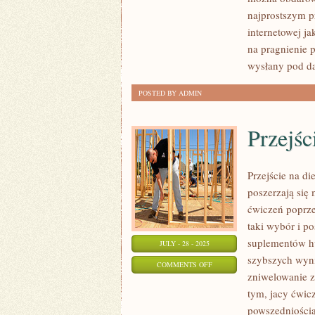
DZIECI
najprostszym p
TO
internetowej ja
JEDEN
na pragnienie 
Z
wysłany pod da
NAJPIĘKNIEJSZYCH
POSTED BY ADMIN
CHWIL
DLA
Przejśc
RODZICÓW
Przejście na di
poszerzają się
ćwiczeń poprze
taki wybór i p
suplementów hu
JULY - 28 - 2025
szybszych wyni
ON
COMMENTS OFF
zniwelowanie z
PRZEJŚCIE
tym, jacy ćwicz
NA
powszedniością