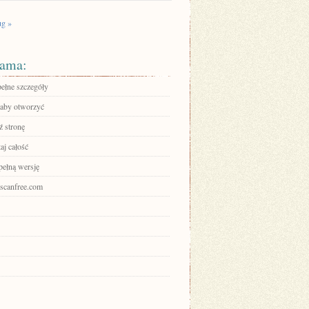
g »
ama:
pełne szczegóły
, aby otworzyć
 stronę
aj całość
pełną wersję
hiscanfree.com