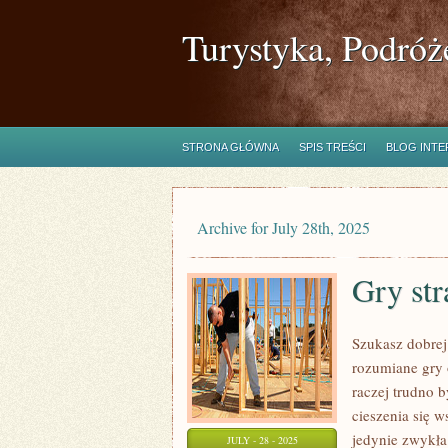
Turystyka, Podróż
STRONA GŁÓWNA
SPIS TREŚCI
BLOG INT
Archive for July 28th, 2025
Gry str
Szukasz dobrej
rozumiane gry 
raczej trudno 
cieszenia się 
jedynie zwykła
JULY - 28 - 2025