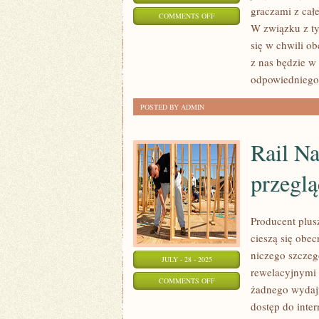
graczami z całe
ON
COMMENTS OFF
W związku z ty
GRY
się w chwili o
STRATEGICZNE
z nas będzie w 
NA
odpowiedniego
PRZEGLĄDARKI
POSTED BY ADMIN
Rail Na
przeglą
Producent plus
cieszą się obe
niczego szczeg
JULY - 28 - 2025
rewelacyjnymi 
ON
COMMENTS OFF
żadnego wydaj
RAIL
dostęp do inter
NATION