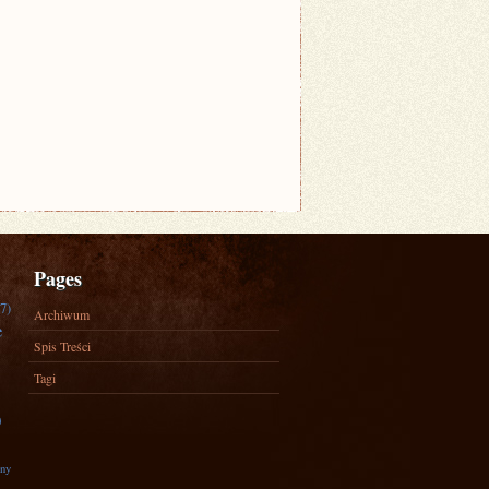
Pages
7)
Archiwum
e
Spis Treści
Tagi
)
zny