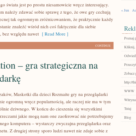
go świata jest po prostu niesamowicie wręcz interesujący.
« Jun
Au
m należy zdawać sobie sprawę z tego, że owe gry cechują
becnej tak ogromnym zróżnicowaniem, że praktycznie każdy
stanie znaleźć wśród nich coś faktycznie dla siebie
Rekl
, bez względu nawet
[ Read More ]
Poznaj 
CONTINUE
Kliknij
Odwiedź
tion – gra strategiczna na
Przeczyt
Zobacz 
darkę
http://t
WWW
zaków, Maskotki dla dzieci Rozmaite gry na przeglądarki
Witryna
cnie ogromną wręcz popularnością, ale raczej nie ma w tym
ólnie dziwnego. W końcu do cieszenia się wszystkimi
Tutaj
rzeczami jakie mogą nam one zaoferować nie potrzebujemy
Blog
nego komputera – wystarczy zwyczajna przeglądarka oraz
netu. Z drugiej strony sporo ludzi nawet nie zdaje sobie z