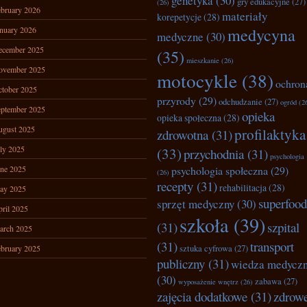
genetyka
(30)
gry edukacyjne
(27)
(26)
bruary 2026
materiały
korepetycje
(28)
nuary 2026
medycyna
medyczne
(30)
ecember 2025
(35)
mieszkanie
(26)
ovember 2025
motocykle
(38)
ochron
tober 2025
przyrody
(29)
odchudzanie
(27)
ogród
(2
ptember 2025
opieka
opieka społeczna
(28)
ugust 2025
profilaktyka
zdrowotna
(31)
ly 2025
(33)
przychodnia
(31)
psychologia
ne 2025
psychologia społeczna
(29)
(26)
recepty
(31)
rehabilitacja
(28)
ay 2025
superfood
sprzęt medyczny
(30)
ril 2025
szkoła
(39)
(31)
szpital
arch 2025
(31)
transport
bruary 2025
sztuka cyfrowa
(27)
publiczny
(31)
wiedza medycz
(30)
zabawa
(27)
wyposażenie wnętrz
(26)
zajęcia dodatkowe
(31)
zdrow