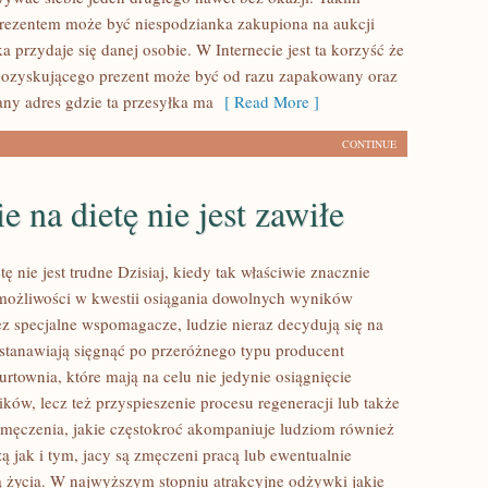
rezentem może być niespodzianka zakupiona na aukcji
ka przydaje się danej osobie. W Internecie jest ta korzyść że
pozyskującego prezent może być od razu zapakowany oraz
ny adres gdzie ta przesyłka ma
[ Read More ]
CONTINUE
ie na dietę nie jest zawiłe
etę nie jest trudne Dzisiaj, kiedy tak właściwie znacznie
 możliwości w kwestii osiągania dowolnych wyników
z specjalne wspomagacze, ludzie nieraz decydują się na
ostanawiają sięgnąć po przeróżnego typu producent
rtownia, które mają na celu nie jedynie osiągnięcie
ków, lecz też przyspieszenie procesu regeneracji lub także
męczenia, jakie częstokroć akompaniuje ludziom również
ą jak i tym, jacy są zmęczeni pracą lub ewentualnie
 życia. W najwyższym stopniu atrakcyjne odżywki jakie