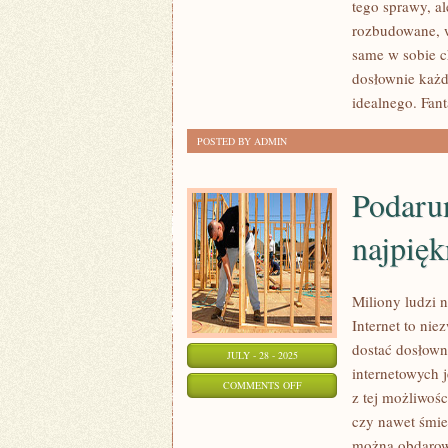
tego sprawy, al
–
rozbudowane, 
GRA
same w sobie c
STRATEGICZNA
dosłownie każd
NA
idealnego. Fan
PRZEGLĄDARKĘ
POSTED BY ADMIN
Podarun
najpięk
Miliony ludzi 
Internet to ni
dostać dosłown
JULY - 28 - 2025
internetowych j
ON
COMMENTS OFF
z tej możliwoś
PODARUNKI
czy nawet śmie
DLA
można obdarowy