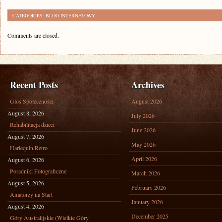
CATEGORIES:
BLOG INTERNETOWY
Comments are closed.
Recent Posts
Archives
Głos Społeczności
August 2026
August 8, 2026
July 2026
Rehabilitacja dzieci
June 2026
August 7, 2026
May 2026
Harlequin Retro
April 2026
August 6, 2026
Poradniki Fotograficzne
March 2026
August 5, 2026
February 2026
Amatorzy na Start
January 2026
August 4, 2026
December 2025
Góry Australijskie (Wielkie Góry