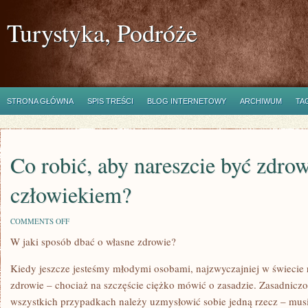
Turystyka, Podróże
STRONA GŁÓWNA
SPIS TREŚCI
BLOG INTERNETOWY
ARCHIWUM
TA
Co robić, aby nareszcie być zdr
człowiekiem?
ON
COMMENTS OFF
CO
W jaki sposób dbać o własne zdrowie?
ROBIĆ,
ABY
NARESZCIE
Kiedy jeszcze jesteśmy młodymi osobami, najzwyczajniej w świecie 
BYĆ
ZDROWYM
zdrowie – chociaż na szczęście ciężko mówić o zasadzie. Zasadniczo
CZŁOWIEKIEM?
wszystkich przypadkach należy uzmysłowić sobie jedną rzecz – mus