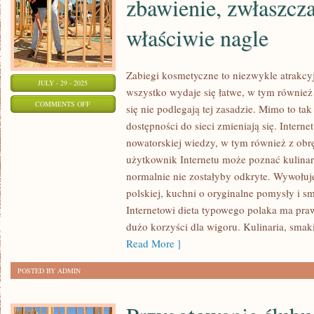
zbawienie, zwłaszcza
właściwie nagle
Zabiegi kosmetyczne to niezwykle atrakcyj
JULY - 29 - 2025
wszystko wydaje się łatwe, w tym również
ON
COMMENTS OFF
się nie podlegają tej zasadzie. Mimo to tak 
WETERYNARZ
dostępności do sieci zmieniają się. Intern
TO
nowatorskiej wiedzy, w tym również z obr
PEWNEGO
użytkownik Internetu może poznać kulinari
RODZAJU
normalnie nie zostałyby odkryte. Wywołuje
ZBAWIENIE,
polskiej, kuchni o oryginalne pomysły i sm
Internetowi dieta typowego polaka ma pra
ZWŁASZCZA,
dużo korzyści dla wigoru. Kulinaria, smak
KIEDY
Read More ]
TAK
WŁAŚCIWIE
POSTED BY ADMIN
NAGLE