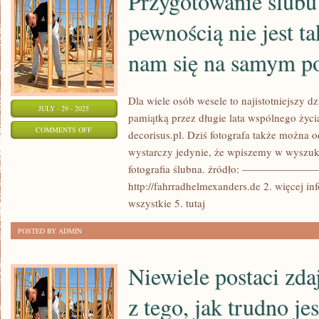
Przygotowanie ślubu
pewnością nie jest ta
nam się na samym p
Dla wiele osób wesele to najistotniejszy d
JULY - 29 - 2025
pamiątką przez długie lata wspólnego życi
ON
COMMENTS OFF
decorisus.pl. Dziś fotografa także można 
PRZYGOTOWANIE
wystarczy jedynie, że wpiszemy w wyszu
ŚLUBU
fotografia ślubna. źródło: —————
ORAZ
http://fahrradhelmexanders.de 2. więcej inf
WESELA
wszystkie 5. tutaj
Z
POSTED BY ADMIN
PEWNOŚCIĄ
NIE
Niewiele postaci zda
JEST
TAKIE
z tego, jak trudno je
ŁATWE,