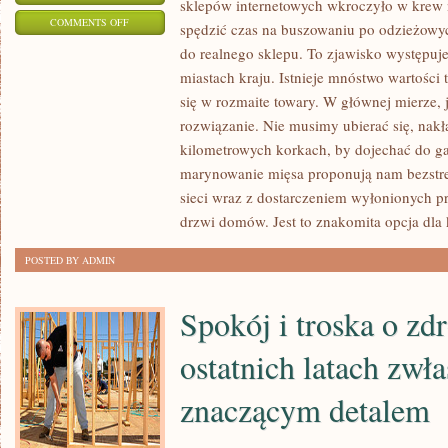
sklepów internetowych wkroczyło w krew 
ON
COMMENTS OFF
spędzić czas na buszowaniu po odzieżowyc
JEŚLI
do realnego sklepu. To zjawisko występuj
DANA
miastach kraju. Istnieje mnóstwo wartości
OSOBA
się w rozmaite towary. W głównej mierze, 
CHCE,
rozwiązanie. Nie musimy ubierać się, nakł
NA
kilometrowych korkach, by dojechać do gal
marynowanie mięsa proponują nam bezstr
CO
sieci wraz z dostarczeniem wyłonionych p
DZIEŃ
drzwi domów. Jest to znakomita opcja dla 
WYKONYWAĆ
PRACĘ
POSTED BY ADMIN
WETERYNARZA,
MUSI
Spokój i troska o zdr
USKUTECZNIĆ
PEWNE
ostatnich latach zwł
OCZEKIWANIA
znaczącym detalem