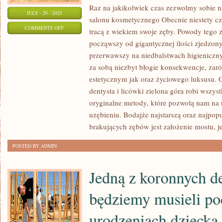
Raz na jakikolwiek czas zezwolmy sobie n
JULY - 29 - 2025
salonu kosmetycznego Obecnie niestety cz
ON
COMMENTS OFF
tracą z wiekiem swoje zęby. Powody tego 
SPOKÓJ
począwszy od gigantycznej ilości zjedzon
I
przerwawszy na niedbalstwach higienicznyc
TROSKA
za sobą niezbyt błogie konsekwencje, za
O
estetycznym jak oraz życiowego luksusu. 
ZDROWIE
dentysta i licówki zielona góra robi wszys
oryginalne metody, które pozwolą nam na
STAŁO
uzębieniu. Bodajże najstarszą oraz najpop
SIĘ
brakujących zębów jest założenie mostu, 
W
OSTATNICH
POSTED BY ADMIN
LATACH
ZWŁASZCZA
Jedną z koronnych de
ZNACZĄCYM
DETALEM
będziemy musieli po
urodzeniach dziecka