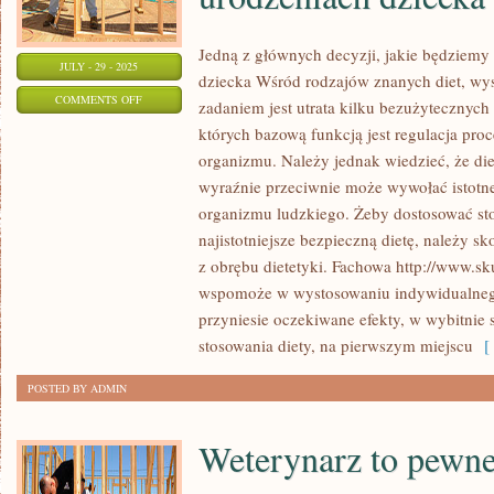
Jedną z głównych decyzji, jakie będziemy
JULY - 29 - 2025
dziecka Wśród rodzajów znanych diet, wys
ON
COMMENTS OFF
zadaniem jest utrata kilku bezużytecznych 
JEDNĄ
których bazową funkcją jest regulacja pr
Z
organizmu. Należy jednak wiedzieć, że die
KORONNYCH
wyraźnie przeciwnie może wywołać istotn
DECYZJI,
organizmu ludzkiego. Żeby dostosować st
JAKIE
najistotniejsze bezpieczną dietę, należy sk
z obrębu dietetyki. Fachowa http://www.sk
BĘDZIEMY
wspomoże w wystosowaniu indywidualnego
MUSIELI
przyniesie oczekiwane efekty, w wybitnie 
PODJĄĆ
stosowania diety, na pierwszym miejscu
[ 
PO
URODZENIACH
POSTED BY ADMIN
DZIECKA
Weterynarz to pewne