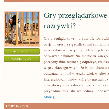
WOLNY
OKRES
Gry przeglądarkowe 
OD
ROBOTY,
rozrywki?
MOŻE
SPOJRZEĆ
Gry przeglądarkowe – przyszłość rozrywk
DO
pasje, interesują się rozlicznymi sportami
NETU
można dostrzec, że jedną z ulubionych czy
JULY - 29 - 2025
I
odtwarzanie filmów. Nie ma nic dziwnego
OBEJRZEĆ
ON
COMMENTS OFF
porządny film, wolno się odprężyć, zrela
FILMY
GRY
więc ciekawego w tym, że bardzo dużo os
ONLINE
PRZEGLĄDARKOWE
odtwarzaniu filmów. Aczkolwiek w telewizj
ZA
–
interesujących filmów, które by nas zaintr
DARMO
PRZYSZŁOŚĆ
udać do wypożyczalni i tam pożyczyć, oczy
BEZ
ROZRYWKI?
przypadnie do gustu. Jest jednak i inne roz
LIMITU
More ]
POSTED BY ADMIN