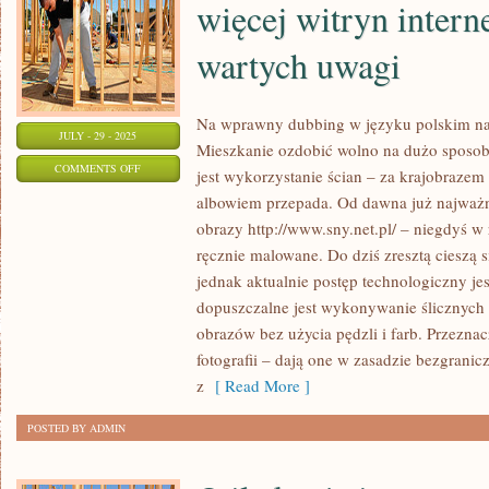
więcej witryn inter
wartych uwagi
Na wprawny dubbing w języku polskim nal
JULY - 29 - 2025
Mieszkanie ozdobić wolno na dużo sposo
ON
COMMENTS OFF
jest wykorzystanie ścian – za krajobrazem
Z
albowiem przepada. Od dawna już najważn
DNIA
obrazy http://www.sny.net.pl/ – niegdyś w
NA
ręcznie malowane. Do dziś zresztą cieszą s
DZIEŃ
jednak aktualnie postęp technologiczny je
POWSTAJE
dopuszczalne jest wykonywanie ślicznych 
obrazów bez użycia pędzli i farb. Przezna
CORAZ
fotografii – dają one w zasadzie bezgrani
WIĘCEJ
z
[ Read More ]
WITRYN
INTERNETOWYCH
POSTED BY ADMIN
WARTYCH
UWAGI