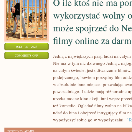
O ile ktoś nie ma po
wykorzystać wolny o
może spojrzeć do Net
filmy online za darm
JULY - 29 - 2025
ON
Jedną z największych pasji ludzi na całym 
COMMENTS OFF
Nie ma w tym nic dziwnego Jedną z najogr
O
na całym świecie, jest odtwarzanie filmów
ILE
podejrzanego, bowiem porządny film oddzie
KTOŚ
w absolutnie inne miejsce, pozwalając uw
NIE
powszedniego. Ludzie mają różnorodne upo
MA
urzeka mocne kino akcji, inni wręcz przec
POMYSŁU
też komedie. Oglądać filmy wolno na kilk
NA
udać do kina i obejrzeć intrygujący film 
TO,
wypożyczyć sobie go w wypożyczalni
[ R
JAK
WYKORZYSTAĆ
POSTED BY ADMIN