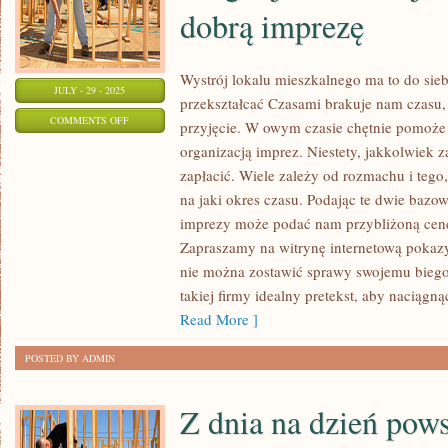
JAK
dobrą imprezę
NAM
SIĘ
Wystrój lokalu mieszkalnego ma to do sie
NA
JULY - 29 - 2025
przekształcać Czasami brakuje nam czasu,
SAMYM
ON
COMMENTS OFF
przyjęcie. W owym czasie chętnie pomoże 
POCZĄTKU
NIEWIELE
organizacją imprez. Niestety, jakkolwiek z
WYDAJE
POSTACI
zapłacić. Wiele zależy od rozmachu i tego,
ZDAJE
na jaki okres czasu. Podając te dwie bazo
SOBIE
imprezy może podać nam przybliżoną cenę
SPRAWĘ
Zapraszamy na witrynę internetową pokaz
nie można zostawić sprawy swojemu biegow
Z
takiej firmy idealny pretekst, aby naciągn
TEGO,
Read More ]
JAK
TRUDNO
POSTED BY ADMIN
JEST
ZORGANIZOWAĆ
Z dnia na dzień pows
DOBRĄ
IMPREZĘ