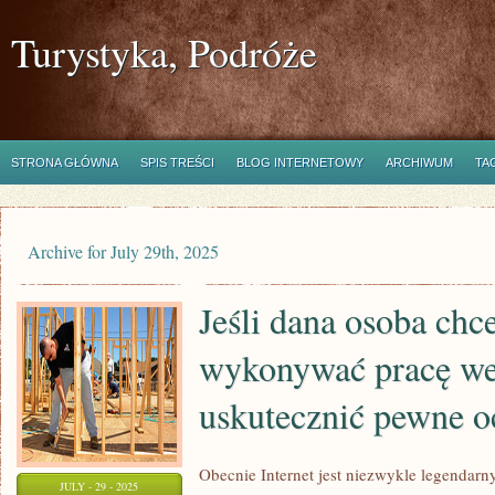
Turystyka, Podróże
STRONA GŁÓWNA
SPIS TREŚCI
BLOG INTERNETOWY
ARCHIWUM
TA
Archive for July 29th, 2025
Jeśli dana osoba chce
wykonywać pracę we
uskutecznić pewne o
Obecnie Internet jest niezwykle legendar
JULY - 29 - 2025