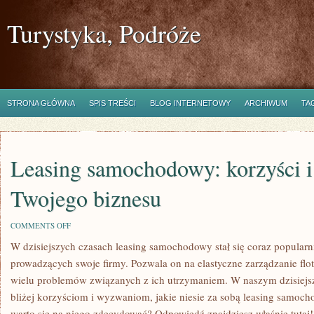
Turystyka, Podróże
STRONA GŁÓWNA
SPIS TREŚCI
BLOG INTERNETOWY
ARCHIWUM
TA
Leasing samochodowy: korzyści i
Twojego biznesu
ON
COMMENTS OFF
LEASING
W​ dzisiejszych czasach leasing samochodowy stał⁣ się coraz popularn
SAMOCHODOWY:
KORZYŚCI
‍prowadzących swoje firmy. Pozwala on na elastyczne zarządzanie ⁣flo
I
WYZWANIA
wielu problemów⁣ związanych ‍z ich ‍utrzymaniem. W ‌naszym dzisiejs
DLA
bliżej korzyściom i wyzwaniom, jakie niesie za sobą leasing samoch
TWOJEGO
BIZNESU
warto się na niego zdecydować? ​Odpowiedź znajdziesz właśnie‌ tutaj!