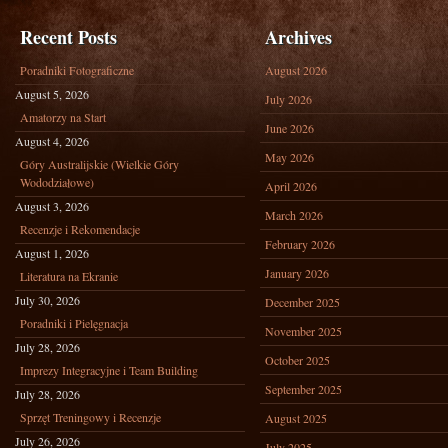
Recent Posts
Archives
Poradniki Fotograficzne
August 2026
August 5, 2026
July 2026
Amatorzy na Start
June 2026
August 4, 2026
May 2026
Góry Australijskie (Wielkie Góry
Wododziałowe)
April 2026
August 3, 2026
March 2026
Recenzje i Rekomendacje
February 2026
August 1, 2026
January 2026
Literatura na Ekranie
July 30, 2026
December 2025
Poradniki i Pielęgnacja
November 2025
July 28, 2026
October 2025
Imprezy Integracyjne i Team Building
September 2025
July 28, 2026
Sprzęt Treningowy i Recenzje
August 2025
July 26, 2026
July 2025