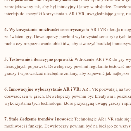
zaprojektowany tak,‌ aby był⁤ intuicyjny i łatwy w obsłudze. Dewelo
interfejs do⁤ specyfiki korzystania z AR i VR, uwzględniając gesty, r
4. Wykorzystanie możliwości sensorycznych:
AR i VR ‌oferują nieog
ze światem gry. Deweloperzy powinni wykorzystać sensorykę tych tech
ruchu czy rozpoznawanie ⁤obiektów, aby stworzyć bardziej immersyw
5. Testowanie i iteracyjne poprawki:
Wdrożenie AR i VR ⁤do gry wy
iteracyjnych poprawek. Deweloperzy powinni ‍regularnie testować no
graczy i wprowadzać niezbędne zmiany, ⁣aby‍ zapewnić jak najlepsze
6. Innowacyjne wykorzystanie AR i VR:
AR i VR pozwalają na twor
doświadczeń w grach. Deweloperzy powinni być kreatywni i poszu
wykorzystania tych technologii, które przyciągną uwagę graczy i spraw
7. Stałe śledzenie trendów i nowości:
Technologie AR i VR stale się 
możliwości i funkcje. Deweloperzy ‍powinni być na bieżąco ze wszy