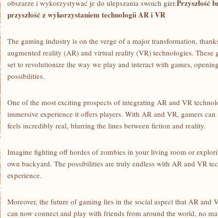
Przyszłość b
⁣obszarze ​i wykorzystywać ​je do ulepszania swoich gier.
przyszłość z wykorzystaniem technologii AR i VR
The gaming industry is‍ on the verge of ⁣a major transformation, than
augmented reality (AR) and virtual reality (VR) technologies. These
set to revolutionize the way we play and interact with games, opening u
possibilities.
One of the most exciting ​prospects of integrating AR and VR technol
immersive⁣ experience it offers players. With AR and VR, gamers can st
feels ⁢incredibly⁣ real, ‍blurring the lines between fiction and reality.
Imagine fighting ‌off hordes of zombies in your living room or⁢ explor
own backyard. The possibilities are truly endless⁤ with AR ‍and VR‍ 
experience.
Moreover, the future of gaming lies in the social‍ aspect that AR and V
can now connect ⁢and play with friends from around​ the world, no mat