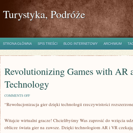
Turystyka, Podróże
STRONA GŁÓWNA
SPIS TREŚCI
BLOG INTERNETOWY
ARCHIWUM
TA
Revolutionizing Games with AR
Technology
ON
COMMENTS OFF
REVOLUTIONIZING
“Rewolucjonizacja gier⁣ dzięki technologii rzeczywistości rozszerzone
GAMES
WITH
AR
AND
Witajcie ​wirtualni gracze!⁣ Chcielibyśmy Was zaprosić do wzięcia udz
VR
TECHNOLOGY
oblicze świata‌ gier na zawsze. Dzięki technologiom AR i VR czekaj