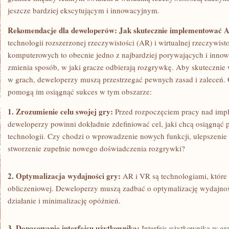
jeszcze bardziej ⁤ekscytującym i innowacyjnym.
Rekomendacje dla deweloperów: Jak skutecznie implementować 
technologii rozszerzonej rzeczywistości (AR) i wirtualnej rzeczywisto
komputerowych to⁣ obecnie jedno⁤ z najbardziej porywających i inno
zmienia sposób, w ⁢jaki gracze odbierają⁤ rozgrywkę. Aby skutecznie
w grach, deweloperzy muszą przestrzegać pewnych zasad i zaleceń. 
pomogą ⁢im osiągnąć sukces w tym ⁢obszarze:
1. Zrozumienie celu⁢ swojej gry:
Przed⁤ rozpoczęciem pracy nad impl
deweloperzy powinni dokładnie zdefiniować‌ cel, jaki chcą ‌osiągnąć
technologii. Czy chodzi ​o wprowadzenie nowych ​funkcji, ulepszenie 
stworzenie zupełnie nowego doświadczenia rozgrywki?
2. Optymalizacja wydajności​ gry:
AR i VR są technologiami, któr
obliczeniowej.⁣ Deweloperzy muszą zadbać o optymalizację wydajnoś
działanie i minimalizację opóźnień.
3. Dopasowanie interfejsu użytkownika:
Interfejs użytkownika ⁣w g