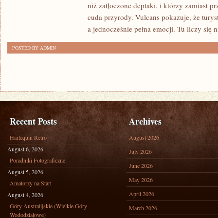
niż zatłoczone deptaki, i którzy zamiast p
FORMACJE
cuda przyrody. Vulcans pokazuje, że tury
SKALNE
a jednocześnie pełna emocji. Tu liczy się ni
POSTED BY ADMIN
Recent Posts
Archives
Harlequin Retro
August 2026
August 6, 2026
July 2026
Poradniki Fotograficzne
June 2026
August 5, 2026
May 2026
Amatorzy na Start
April 2026
August 4, 2026
Góry Australijskie (Wielkie Góry
March 2026
Wododziałowe)