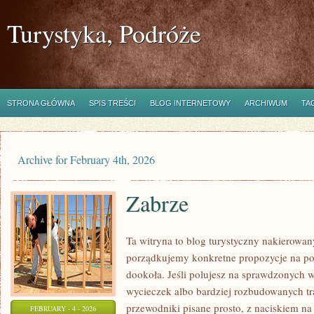
Turystyka, Podróże
STRONA GŁÓWNA
SPIS TREŚCI
BLOG INTERNETOWY
ARCHIWUM
TA
Archive for February 4th, 2026
Zabrze
Ta witryna to blog turystyczny nakierowan
porządkujemy konkretne propozycje na po
dookoła. Jeśli polujesz na sprawdzonyc
wycieczek albo bardziej rozbudowanych tra
przewodniki pisane prosto, z naciskiem na 
FEBRUARY - 4 - 2026