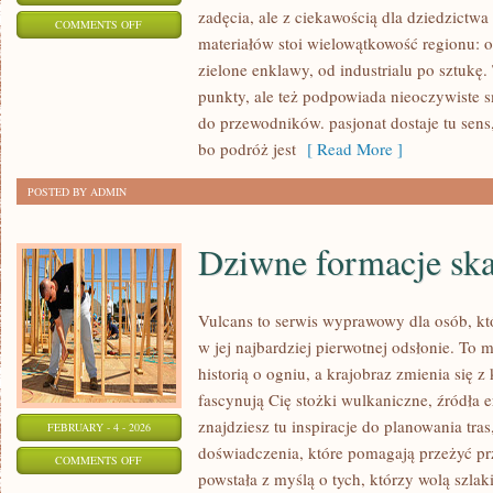
zadęcia, ale z ciekawością dla dziedzictw
ON
COMMENTS OFF
materiałów stoi wielowątkowość regionu: 
ZABRZE
zielone enklawy, od industrialu po sztukę
punkty, ale też podpowiada nieoczywiste sm
do przewodników. pasjonat dostaje tu sens
bo podróż jest
[ Read More ]
POSTED BY ADMIN
Dziwne formacje ska
Vulcans to serwis wyprawowy dla osób, kt
w jej najbardziej pierwotnej odsłonie. To m
historią o ogniu, a krajobraz zmienia się 
fascynują Cię stożki wulkaniczne, źródła e
znajdziesz tu inspiracje do planowania tras
FEBRUARY - 4 - 2026
doświadczenia, które pomagają przeżyć p
ON
COMMENTS OFF
powstała z myślą o tych, którzy wolą szla
DZIWNE