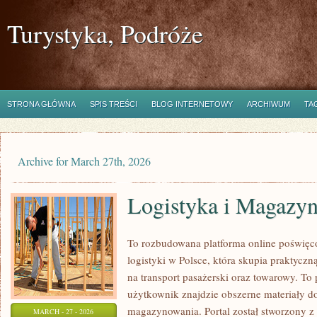
Turystyka, Podróże
STRONA GŁÓWNA
SPIS TREŚCI
BLOG INTERNETOWY
ARCHIWUM
TA
Archive for March 27th, 2026
Logistyka i Magazy
To rozbudowana platforma online poświęco
logistyki w Polsce, która skupia praktycz
na transport pasażerski oraz towarowy. To
użytkownik znajdzie obszerne materiały dot
magazynowania. Portal został stworzony z
MARCH - 27 - 2026