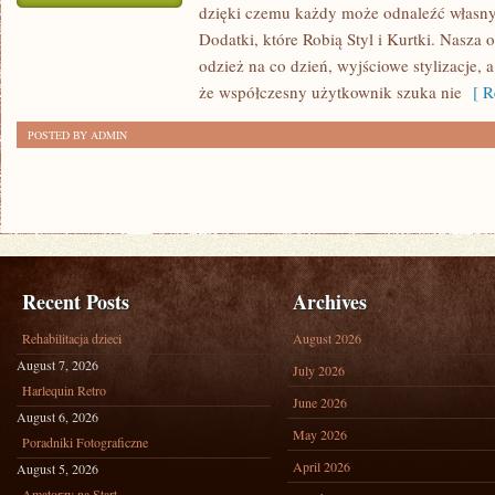
dzięki czemu każdy może odnaleźć własny
TRENDY
Dodatki, które Robią Styl i Kurtki. Nasza 
SEZONU
odzież na co dzień, wyjściowe stylizacje,
że współczesny użytkownik szuka nie
[ Re
POSTED BY ADMIN
Recent Posts
Archives
Rehabilitacja dzieci
August 2026
August 7, 2026
July 2026
Harlequin Retro
June 2026
August 6, 2026
May 2026
Poradniki Fotograficzne
April 2026
August 5, 2026
Amatorzy na Start