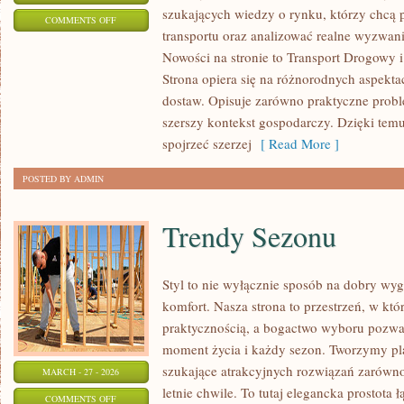
szukających wiedzy o rynku, którzy chcą 
ON
COMMENTS OFF
transportu oraz analizować realne wyzwa
LOGISTYKA
Nowości na stronie to Transport Drogowy i
I
Strona opiera się na różnorodnych aspekt
MAGAZYNOWANIE
dostaw. Opisuje zarówno praktyczne proble
szerszy kontekst gospodarczy. Dzięki temu
spojrzeć szerzej
[ Read More ]
POSTED BY ADMIN
Trendy Sezonu
Styl to nie wyłącznie sposób na dobry wyg
komfort. Nasza strona to przestrzeń, w któ
praktycznością, a bogactwo wyboru pozwa
moment życia i każdy sezon. Tworzymy pla
szukające atrakcyjnych rozwiązań zarówno 
MARCH - 27 - 2026
letnie chwile. To tutaj elegancka prostota 
ON
COMMENTS OFF