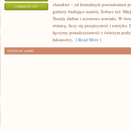
charakter – od formalnych powiadomień po
ON
COMMENTS OFF
gadżety budujące nastrój. Zobacz też: Miejs
WPADKI,
Trendy ślubne i sezonowe nowinki. W świe
FAKTY
różnicę, liczy się przejrzystość i estetyka
I
łączymy ponadczasowość z świeżym podej
MITY
luksusowy,
[ Read More ]
O
ŚLUBACH
POSTED BY ADMIN