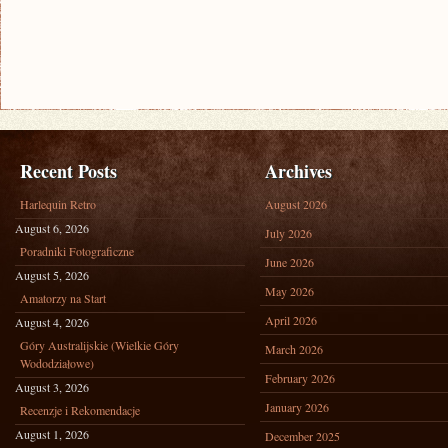
Recent Posts
Archives
Harlequin Retro
August 2026
August 6, 2026
July 2026
Poradniki Fotograficzne
June 2026
August 5, 2026
May 2026
Amatorzy na Start
April 2026
August 4, 2026
Góry Australijskie (Wielkie Góry
March 2026
Wododziałowe)
February 2026
August 3, 2026
January 2026
Recenzje i Rekomendacje
August 1, 2026
December 2025