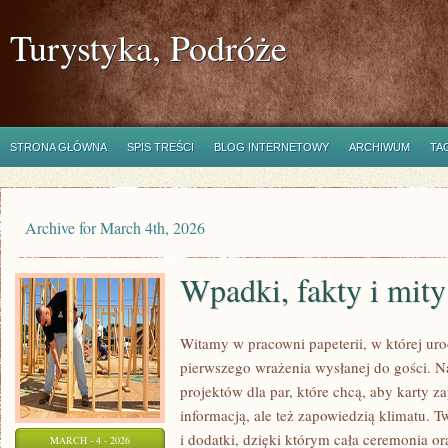
Turystyka, Podróże
STRONA GŁÓWNA
SPIS TREŚCI
BLOG INTERNETOWY
ARCHIWUM
TA
Archive for March 4th, 2026
Wpadki, fakty i mity
Witamy w pracowni papeterii, w której uro
pierwszego wrażenia wysłanej do gości. N
projektów dla par, które chcą, aby karty z
informacją, ale też zapowiedzią klimatu. 
i dodatki, dzięki którym cała ceremonia or
MARCH - 4 - 2026