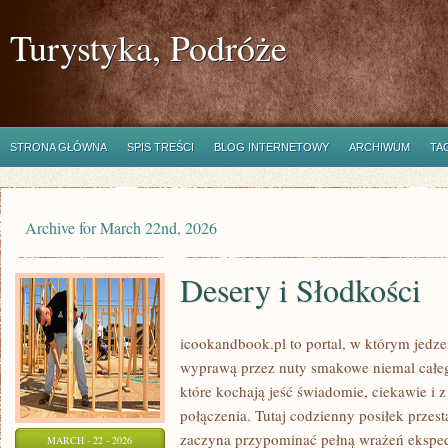
Turystyka, Podróże
STRONA GŁÓWNA
SPIS TREŚCI
BLOG INTERNETOWY
ARCHIWUM
TA
Archive for March 22nd, 2026
Desery i Słodkości
icookandbook.pl to portal, w którym jedzeni
wyprawą przez nuty smakowe niemal całego
które kochają jeść świadomie, ciekawie i z
połączenia. Tutaj codzienny posiłek przes
zaczyna przypominać pełną wrażeń eksp
MARCH - 22 - 2026