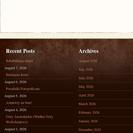
Recent Posts
Archives
Rehabilitacja dzieci
August 2026
August 7, 2026
July 2026
Harlequin Retro
June 2026
August 6, 2026
May 2026
Poradniki Fotograficzne
April 2026
August 5, 2026
Amatorzy na Start
March 2026
August 4, 2026
February 2026
Góry Australijskie (Wielkie Góry
January 2026
Wododziałowe)
August 3, 2026
December 2025