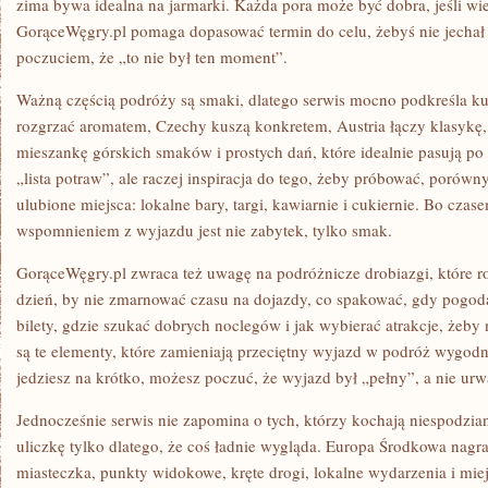
zima bywa idealna na jarmarki. Każda pora może być dobra, jeśli wi
GorąceWęgry.pl pomaga dopasować termin do celu, żebyś nie jechał 
poczuciem, że „to nie był ten moment”.
Ważną częścią podróży są smaki, dlatego serwis mocno podkreśla ku
rozgrzać aromatem, Czechy kuszą konkretem, Austria łączy klasykę,
mieszankę górskich smaków i prostych dań, które idealnie pasują po d
„lista potraw”, ale raczej inspiracja do tego, żeby próbować, porów
ulubione miejsca: lokalne bary, targi, kawiarnie i cukiernie. Bo cza
wspomnieniem z wyjazdu jest nie zabytek, tylko smak.
GorąceWęgry.pl zwraca też uwagę na podróżnicze drobiazgi, które ro
dzień, by nie zmarnować czasu na dojazdy, co spakować, gdy pogoda
bilety, gdzie szukać dobrych noclegów i jak wybierać atrakcje, żeby n
są te elementy, które zamieniają przeciętny wyjazd w podróż wygodn
jedziesz na krótko, możesz poczuć, że wyjazd był „pełny”, a nie urw
Jednocześnie serwis nie zapomina o tych, którzy kochają niespodzian
uliczkę tylko dlatego, że coś ładnie wygląda. Europa Środkowa nagr
miasteczka, punkty widokowe, kręte drogi, lokalne wydarzenia i miej