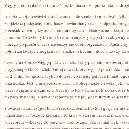
Węgry potrafią dać efekt „wow” bez konieczności polowania na drogi
Austria w tej opowieści jest elegancka, ale wcale nie musi być „tylko
znajdziesz podejście, które łączy kawiarniany relaks z alpejską przy
przeskakiwać między światami: rano oglądasz historyczne ulice, a po
panoram. To świetny kierunek na romantyczny wypad, na aktywny ur
którego po prostu chcesz nacieszyć się dobrą organizacją. Austria b
potrafi zaskoczyć energią miast, smakami kuchni i ilością rzeczy do z
Czechy na GorąceWęgry.pl to kierunek, który pachnie brukowanymi u
przyjemną lekkość, dzięki której nawet krótki wypad potrafi dać mnó
na 2–3 dni, bo można szybko dotrzeć do miejsc pełnych klimatu, gdz
miasteczka. Jest tu miejsce zarówno na stolicę mostów i wież, jak i n
wygrywają autentycznością. Czechy to też świetne pole do podróży t
wypady w naturę, a nawet eksploracja miejsc, gdzie turystyka jest bar
Słowacja natomiast jest blisko serca każdemu, kto lubi góry, ale nie 
najbardziej zatłoczone kierunki. To kraj, w którym możesz przeżyć d
wieczorem wskoczyć do basenów i odpocząć, jakbyś miał małe waka
Słowacja łączy w sobie górskie krajobrazy z atrakcjami pod ziemią, c