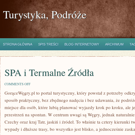
Turystyka, Podróże
STRONA GŁÓWNA
SPIS TREŚCI
BLOG INTERNETOWY
ARCHIWUM
TA
SPA i Termalne Źródła
ON
COMMENTS OFF
SPA
GorąceWęgry.pl to portal turystyczny, który powstał z potrzeby od
I
TERMALNE
sposób praktyczny, bez zbędnego nadęcia i bez udawania, że podró
ŹRÓDŁA
miejsce dla osób, które lubią planować wyjazdy krok po kroku, ale 
przestrzeń na spontan. W centrum uwagi są Węgry, jednak naturalnie p
Czechy oraz kraj Tatr, jaskiń i źródeł. To właśnie ta cztery kierunki 
wypady i dłuższe trasy, bo wszystko jest blisko, a jednocześnie zas