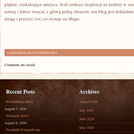
piękne, zaskakujące miejsca. Jeśli szukasz inspiracji na podróż w se
naturę i lubisz wracać z głową pełną obrazów, ten blog jest dokładn
drogę i przeżyć coś, co zostaje na długo.
CATEGORIES:
BLOG INTERNETOWY
Comments are closed.
Recent Posts
Archives
Rehabilitacja dzieci
August 2026
August 7, 2026
July 2026
Harlequin Retro
June 2026
August 6, 2026
May 2026
Poradniki Fotograficzne