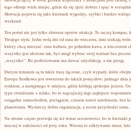
tego oferuje wiele miejsc, gdzie da się zjeść dobrze i spać w rozsąd
Słowacja pojawia się jako kierunek wygodny, szybki i bardzo wdzię
weekend.
Ten portal nie jest tylko zbiorem opisów atrakcji. To raczej kompas
Twojego stylu. Jedni wolą dni od rana do wieczora, inni szukają woln
którzy chcą mieszać: rano kultura, po południu kawa, a wieczorem ch
wszystko jest ułożone tak, byś mógł wybrać swój wariant bez poczuc
„wszystko”. Bo podróżowanie ma dawać satysfakcję, a nie presję.
Dużym tematem są tu także trasy łączone, czyli wypady, które obejmu
Europa Środkowa jest stworzona do takich pomysłów: jednego dnia j
rynkiem, a następnego w miejscu, gdzie królują spokojne jeziora. Go
typu zwiedzanie + relaks, bo to najczęściej daje najlepsze wspomnien
osiągalne samochodem, pociągiem, czasem nawet autobusem, bez ko
planowania. Wystarczy dobra organizacja, a reszta przychodzi sama.
Na stronie często przewija się też temat sezonowości, bo te kierunki 
inaczej w zależności od pory roku. Wiosna to odkrywanie miast, lato t