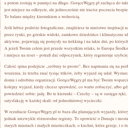
a potem zostają w pamięci na długo. GorąceWęgry.pl zachęca do ta
jest miejsce na odkrycie, ale jednocześnie nie tracisz poczucia bezpi
To balans między kierunkiem a wolnością.
Jeśli lubisz podróże fotograficzne, znajdziesz tu mnóstwo inspiracji 
przez rynki, po górskie widoki, zamkowe dziedzińce i klimatyczne uli
aktywne, pojawiają się pomysły na trekking i na takie dni, po który
A jeżeli Twoim celem jest przede wszystkim relaks, to Europa Środko
i miejsce na reset – potrafi dać odpoczynek, który regeneruje szybcie
Całość spina podejście „zróbmy to prosto”. Bez napinania się na per
wrażenia, że trzeba znać tysiąc trików, żeby wyjazd się udał. Wystar
domu i odrobina organizacji. GorąceWęgry.pl ma być Twoim wsparc
kolejny wyjazd, kiedy chcesz sprawdzić, co warto zobaczyć, albo gd
powiedzieć sobie: jadę. Bo te kierunki – Czechy – są w zasięgu ręki,
satysfakcję w każdej skali: od jednodniowej wycieczki.
W rezultacie GorąceWęgry.pl to baza dla planujących wyjazdy, którz
jednak niezwykle różnorodne regiony. To opowieść o Dunaju i mostac
starych miastach i małych miasteczkach, o kuchni, która grzeje, i o t