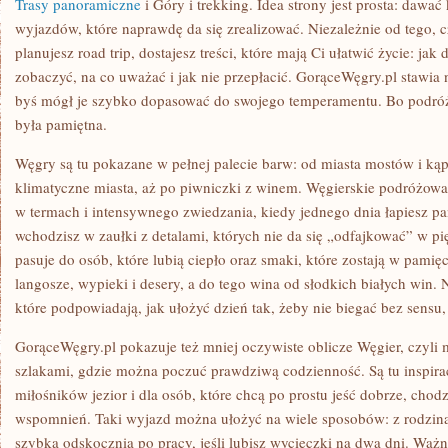
Trasy panoramiczne
i Góry i trekking. Idea strony jest prosta: dawać
wyjazdów, które naprawdę da się zrealizować. Niezależnie od tego, c
planujesz road trip, dostajesz treści, które mają Ci ułatwić życie: jak
zobaczyć, na co uważać i jak nie przepłacić. GorąceWęgry.pl stawia n
byś mógł je szybko dopasować do swojego temperamentu. Bo podróż 
była pamiętna.
Węgry są tu pokazane w pełnej palecie barw: od miasta mostów i kąpi
klimatyczne miasta, aż po piwniczki z winem. Węgierskie podróżowa
w termach i intensywnego zwiedzania, kiedy jednego dnia łapiesz p
wchodzisz w zaułki z detalami, których nie da się „odfajkować” w pi
pasuje do osób, które lubią ciepło oraz smaki, które zostają w pamię
langosze, wypieki i desery, a do tego wina od słodkich białych win. N
które podpowiadają, jak ułożyć dzień tak, żeby nie biegać bez sensu, 
GorąceWęgry.pl pokazuje też mniej oczywiste oblicze Węgier, czyli
szlakami, gdzie można poczuć prawdziwą codzienność. Są tu inspirac
miłośników jezior i dla osób, które chcą po prostu jeść dobrze, chod
wspomnień. Taki wyjazd można ułożyć na wiele sposobów: z rodziną,
szybka odskocznia po pracy, jeśli lubisz wycieczki na dwa dni. Ważn